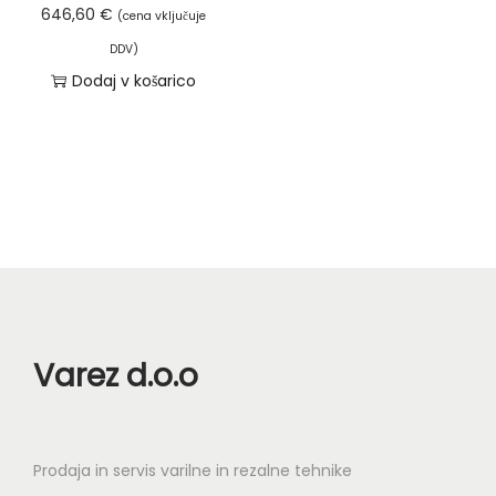
646,60
€
(cena vključuje
0
€
,
0
.
5
€
DDV)
Dodaj v košarico
0
.
€
.
€
.
Varez d.o.o
Prodaja in servis varilne in rezalne tehnike