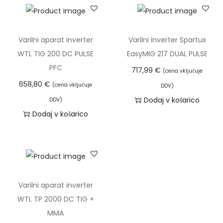
:
1
6
,
a
n
n
t
3
,
1
9
c
a
a
n
6
4
4
3
e
c
c
a
Varilni aparat inverter
Varilni inverter Spartus
9
1
,
n
e
e
c
WTL TIG 200 DC PULSE
EasyMIG 217 DUAL PULSE
,
8
€
a
n
n
e
PFC
717,99
€
(cena vključuje
0
€
8
.
j
a
a
n
658,80
€
(cena vključuje
0
.
DDV)
e
j
j
a
Dodaj v košarico
€
DDV)
b
e
e
j
Dodaj v košarico
€
.
i
:
b
e
.
l
5
i
:
a
1
l
1
:
6
a
0
8
,
:
7
Varilni aparat inverter
6
0
1
,
WTL TP 2000 DC TIG +
0
0
7
7
MMA
,
9
0