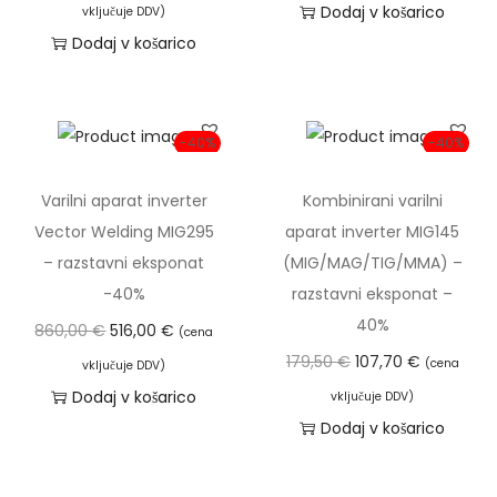
z
r
v
e
Dodaj v košarico
vključuje DDV)
n
v
e
i
n
Dodaj v košarico
i
n
r
u
r
u
n
t
n
t
a
n
-40%
-40%
a
n
c
a
c
a
e
c
Varilni aparat inverter
Kombinirani varilni
e
c
n
e
Vector Welding MIG295
aparat inverter MIG145
n
e
a
n
– razstavni eksponat
(MIG/MAG/TIG/MMA) –
a
n
j
a
-40%
razstavni eksponat –
j
a
e
j
40%
I
T
860,00
€
516,00
€
(cena
e
j
b
e
z
r
I
T
179,50
€
107,70
€
(cena
vključuje DDV)
b
e
i
:
v
e
z
r
Dodaj v košarico
vključuje DDV)
i
:
l
3
i
n
v
e
Dodaj v košarico
l
2
a
6
r
u
i
n
a
2
:
8
n
t
r
u