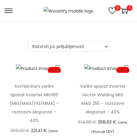
0
0
S
S
k
k
i
i
p
p
t
t
o
o
n
c
-40%
-40%
a
o
v
n
Kombinirani varilni
Varilni aparat inverter
i
t
aparat inverter MIG185
Vector Welding MIG
g
e
(MIG/MAG/TIG/MMA) –
MAG 255 – razstavni
a
n
razstavni eksponat –
eksponat – 40%
t
t
40%
I
T
614,88
€
368,93
€
(cena
i
I
T
z
r
369,00
€
221,41
€
(cena
vključuje DDV)
o