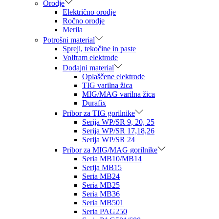
Orodje
Električno orodje
Ročno orodje
Merila
Potrošni material
Spreji, tekočine in paste
Volfram elektrode
Dodajni material
Oplaščene elektrode
TIG varilna žica
MIG/MAG varilna žica
Durafix
Pribor za TIG gorilnike
Serija WP/SR 9, 20, 25
Serija WP/SR 17,18,26
Serija WP/SR 24
Pribor za MIG/MAG gorilnike
Seria MB10/MB14
Serija MB15
Seria MB24
Seria MB25
Seria MB36
Seria MB501
Seria PAG250