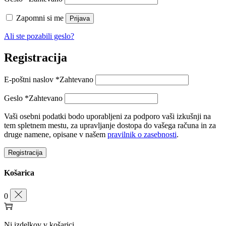
Zapomni si me
Prijava
Ali ste pozabili geslo?
Registracija
E-poštni naslov
*
Zahtevano
Geslo
*
Zahtevano
Vaši osebni podatki bodo uporabljeni za podporo vaši izkušnji na
tem spletnem mestu, za upravljanje dostopa do vašega računa in za
druge namene, opisane v našem
pravilnik o zasebnosti
.
Registracija
Košarica
0
Ni izdelkov v košarici.