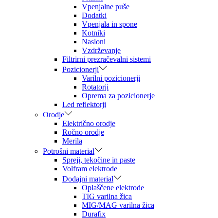
Vpenjalne puše
Dodatki
Vpenjala in spone
Kotniki
Nasloni
Vzdrževanje
Filtrirni prezračevalni sistemi
Pozicionerji
Varilni pozicionerji
Rotatorji
Oprema za pozicionerje
Led reflektorji
Orodje
Električno orodje
Ročno orodje
Merila
Potrošni material
Spreji, tekočine in paste
Volfram elektrode
Dodajni material
Oplaščene elektrode
TIG varilna žica
MIG/MAG varilna žica
Durafix