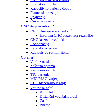
Laserski varilniki
Kapacitivno varjenje čepov
Plamensko rezanje
Spajkanje
Čiščenje zvarov
CNC stroji in roboti
CNC plazemski rezalniki
Izvori za CNC plazemske rezalnike
CNC laserski rezalniki
Robotizacija
Laserski označevalci
Raytools potrošni material
Oprema
Varilne maske
Zaščitna oprema
Reducirni ventili
TIG varjenje
MIG/MAG varjenje
CUT plazemsko rezanje
Varilne mize
Kompleti
Distančni vpenjalni bloki
Zatiči
Prizme