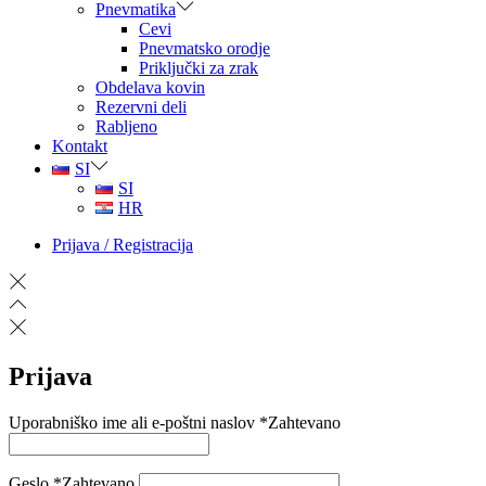
Pnevmatika
Cevi
Pnevmatsko orodje
Priključki za zrak
Obdelava kovin
Rezervni deli
Rabljeno
Kontakt
SI
SI
HR
Prijava / Registracija
Prijava
Uporabniško ime ali e-poštni naslov
*
Zahtevano
Geslo
*
Zahtevano