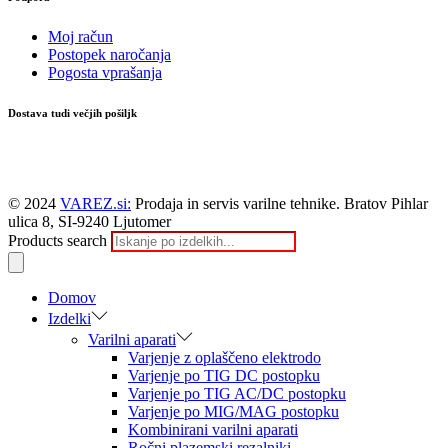
Moj račun
Postopek naročanja
Pogosta vprašanja
Dostava tudi večjih pošiljk
© 2024
VAREZ.si:
Prodaja in servis varilne tehnike. Bratov Pihlar
ulica 8, SI-9240 Ljutomer
Products search
Domov
Izdelki
Varilni aparati
Varjenje z oplaščeno elektrodo
Varjenje po TIG DC postopku
Varjenje po TIG AC/DC postopku
Varjenje po MIG/MAG postopku
Kombinirani varilni aparati
Ročni plazemski rezalniki