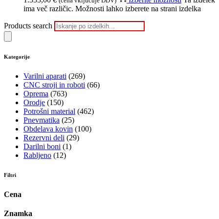
(cena vključuje DDV)
ima več različic. Možnosti lahko izberete na strani izdelka
Products search
Kategorije
Varilni aparati
(269)
CNC stroji in roboti
(66)
Oprema
(763)
Orodje
(150)
Potrošni material
(462)
Pnevmatika
(25)
Obdelava kovin
(100)
Rezervni deli
(29)
Darilni boni
(1)
Rabljeno
(12)
Filtri
Cena
Znamka