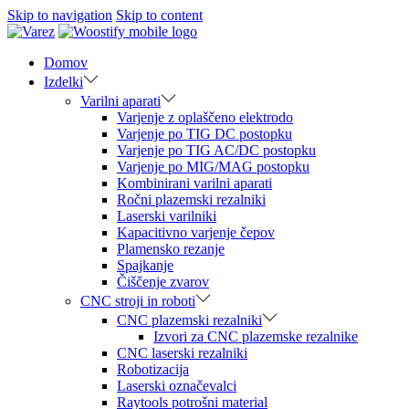
Skip to navigation
Skip to content
Domov
Izdelki
Varilni aparati
Varjenje z oplaščeno elektrodo
Varjenje po TIG DC postopku
Varjenje po TIG AC/DC postopku
Varjenje po MIG/MAG postopku
Kombinirani varilni aparati
Ročni plazemski rezalniki
Laserski varilniki
Kapacitivno varjenje čepov
Plamensko rezanje
Spajkanje
Čiščenje zvarov
CNC stroji in roboti
CNC plazemski rezalniki
Izvori za CNC plazemske rezalnike
CNC laserski rezalniki
Robotizacija
Laserski označevalci
Raytools potrošni material