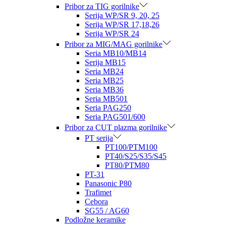
Pribor za TIG gorilnike
Serija WP/SR 9, 20, 25
Serija WP/SR 17,18,26
Serija WP/SR 24
Pribor za MIG/MAG gorilnike
Seria MB10/MB14
Serija MB15
Seria MB24
Seria MB25
Seria MB36
Seria MB501
Seria PAG250
Seria PAG501/600
Pribor za CUT plazma gorilnike
PT serija
PT100/PTM100
PT40/S25/S35/S45
PT80/PTM80
PT-31
Panasonic P80
Trafimet
Cebora
SG55 / AG60
Podložne keramike