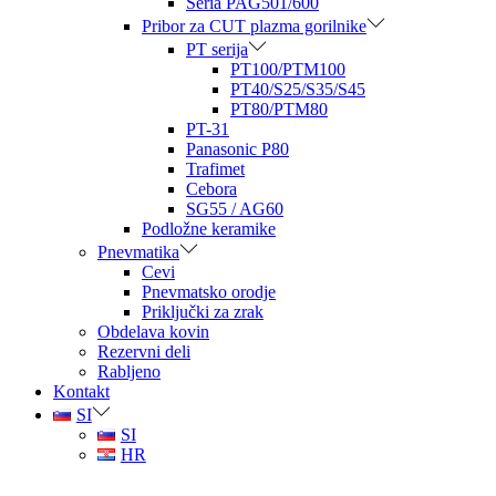
Seria PAG501/600
Pribor za CUT plazma gorilnike
PT serija
PT100/PTM100
PT40/S25/S35/S45
PT80/PTM80
PT-31
Panasonic P80
Trafimet
Cebora
SG55 / AG60
Podložne keramike
Pnevmatika
Cevi
Pnevmatsko orodje
Priključki za zrak
Obdelava kovin
Rezervni deli
Rabljeno
Kontakt
SI
SI
HR