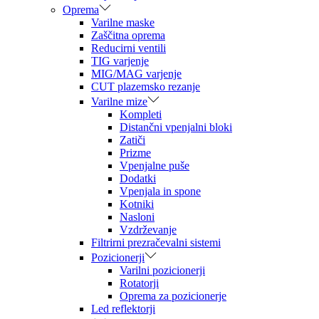
Oprema
Varilne maske
Zaščitna oprema
Reducirni ventili
TIG varjenje
MIG/MAG varjenje
CUT plazemsko rezanje
Varilne mize
Kompleti
Distančni vpenjalni bloki
Zatiči
Prizme
Vpenjalne puše
Dodatki
Vpenjala in spone
Kotniki
Nasloni
Vzdrževanje
Filtrirni prezračevalni sistemi
Pozicionerji
Varilni pozicionerji
Rotatorji
Oprema za pozicionerje
Led reflektorji