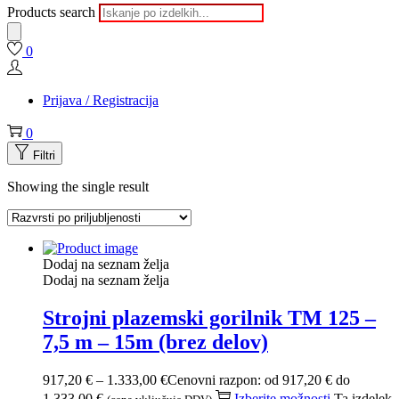
Products search
0
Prijava / Registracija
0
Filtri
Showing the single result
Dodaj na seznam želja
Dodaj na seznam želja
Strojni plazemski gorilnik TM 125 –
7,5 m – 15m (brez delov)
917,20
€
–
1.333,00
€
Cenovni razpon: od 917,20 € do
1.333,00 €
Izberite možnosti
Ta izdelek