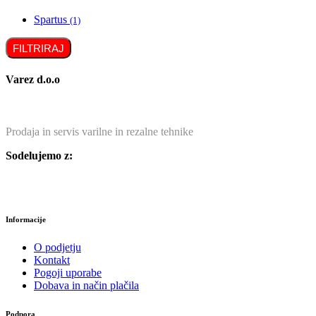
Spartus
(1)
FILTRIRAJ
Varez d.o.o
Prodaja in servis varilne in rezalne tehnike
Sodelujemo z:
Informacije
O podjetju
Kontakt
Pogoji uporabe
Dobava in način plačila
Podpora