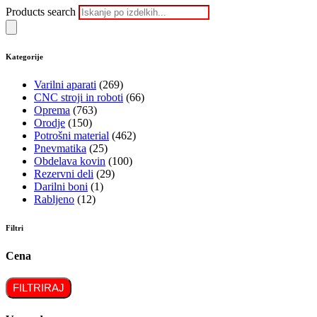
Products search
Kategorije
Varilni aparati
(269)
CNC stroji in roboti
(66)
Oprema
(763)
Orodje
(150)
Potrošni material
(462)
Pnevmatika
(25)
Obdelava kovin
(100)
Rezervni deli
(29)
Darilni boni
(1)
Rabljeno
(12)
Filtri
Cena
FILTRIRAJ