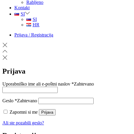
Rabljeno
Kontakt
SI
SI
HR
Prijava / Registracija
Prijava
Uporabniško ime ali e-poštni naslov
*
Zahtevano
Geslo
*
Zahtevano
Zapomni si me
Prijava
Ali ste pozabili geslo?