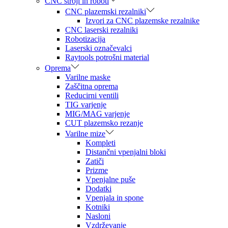
CNC stroji in roboti
CNC plazemski rezalniki
Izvori za CNC plazemske rezalnike
CNC laserski rezalniki
Robotizacija
Laserski označevalci
Raytools potrošni material
Oprema
Varilne maske
Zaščitna oprema
Reducirni ventili
TIG varjenje
MIG/MAG varjenje
CUT plazemsko rezanje
Varilne mize
Kompleti
Distančni vpenjalni bloki
Zatiči
Prizme
Vpenjalne puše
Dodatki
Vpenjala in spone
Kotniki
Nasloni
Vzdrževanje