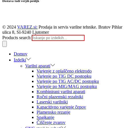
Dostava tudi večjih pošiljk
© 2024
VAREZ.si:
Prodaja in servis varilne tehnike. Bratov Pihlar
ulica 8, SI-9240 Ljutomer
Products search
Domov
Izdelki
Varilni aparati
Varjenje z oplaščeno elektrodo
Varjenje po TIG DC postopku
Varjenje po TIG AC/DC postopku
Varjenje po MIG/MAG postopku
Kombinirani varilni aparati
Ročni plazemski rezalniki
Laserski varilniki
Kapacitivno varjenje čepov
Plamensko rezanje
Spajkanje
Čiščenje zvarov