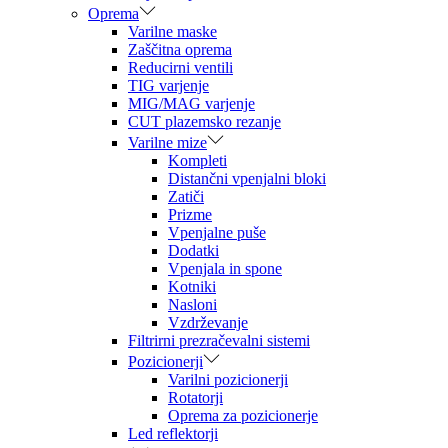
Oprema
Varilne maske
Zaščitna oprema
Reducirni ventili
TIG varjenje
MIG/MAG varjenje
CUT plazemsko rezanje
Varilne mize
Kompleti
Distančni vpenjalni bloki
Zatiči
Prizme
Vpenjalne puše
Dodatki
Vpenjala in spone
Kotniki
Nasloni
Vzdrževanje
Filtrirni prezračevalni sistemi
Pozicionerji
Varilni pozicionerji
Rotatorji
Oprema za pozicionerje
Led reflektorji