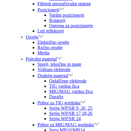
Filtrirni prezračevalni sistemi
Pozicionerji
Varilni pozicionerji
Rotatorji
Oprema za pozicionerje
Led reflektorji
Orodje
Električno orodje
Ročno orodje
Merila
Potrošni material
Spreji, tekočine in paste
Volfram elektrode
Dodajni material
Oplaščene elektrode
TIG varilna žica
MIG/MAG varilna žica
Durafix
Pribor za TIG gorilnike
Serija WP/SR 9, 20, 25
Serija WP/SR 17,18,26
Serija WP/SR 24
Pribor za MIG/MAG gorilnike
Seria MB10/MB14