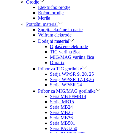
Orodje
Električno orodje
Ročno orodje
Merila
Potrošni material
Spreji, tekočine in paste
Volfram elektrode
Dodajni material
Oplaščene elektrode
TIG varilna žica
MIG/MAG varilna žica
Durafix
Pribor za TIG gorilnike
Serija WP/SR 9, 20, 25
Serija WP/SR 17,18,26
Serija WP/SR 24
Pribor za MIG/MAG gorilnike
Seria MB10/MB14
Serija MB15
Seria MB24
Seria MB25
Seria MB36
Seria MB501
Seria PAG250