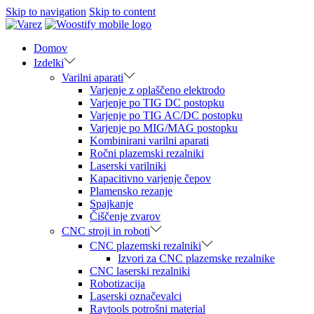
Skip to navigation
Skip to content
Domov
Izdelki
Varilni aparati
Varjenje z oplaščeno elektrodo
Varjenje po TIG DC postopku
Varjenje po TIG AC/DC postopku
Varjenje po MIG/MAG postopku
Kombinirani varilni aparati
Ročni plazemski rezalniki
Laserski varilniki
Kapacitivno varjenje čepov
Plamensko rezanje
Spajkanje
Čiščenje zvarov
CNC stroji in roboti
CNC plazemski rezalniki
Izvori za CNC plazemske rezalnike
CNC laserski rezalniki
Robotizacija
Laserski označevalci
Raytools potrošni material