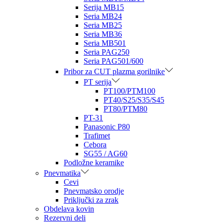
Serija MB15
Seria MB24
Seria MB25
Seria MB36
Seria MB501
Seria PAG250
Seria PAG501/600
Pribor za CUT plazma gorilnike
PT serija
PT100/PTM100
PT40/S25/S35/S45
PT80/PTM80
PT-31
Panasonic P80
Trafimet
Cebora
SG55 / AG60
Podložne keramike
Pnevmatika
Cevi
Pnevmatsko orodje
Priključki za zrak
Obdelava kovin
Rezervni deli