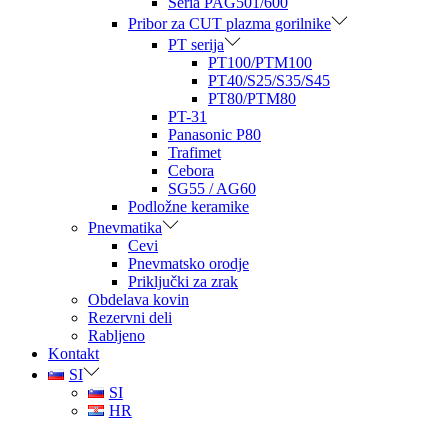
Seria PAG501/600
Pribor za CUT plazma gorilnike
PT serija
PT100/PTM100
PT40/S25/S35/S45
PT80/PTM80
PT-31
Panasonic P80
Trafimet
Cebora
SG55 / AG60
Podložne keramike
Pnevmatika
Cevi
Pnevmatsko orodje
Priključki za zrak
Obdelava kovin
Rezervni deli
Rabljeno
Kontakt
SI
SI
HR