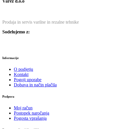
Varez d.o.o
Prodaja in servis varilne in rezalne tehnike
Sodelujemo z:
Informacije
O podjetju
Kontakt
Pogoji uporabe
Dobava in način plačila
Podpora
Moj račun
Postopek naročanja
Pogosta vprašanja