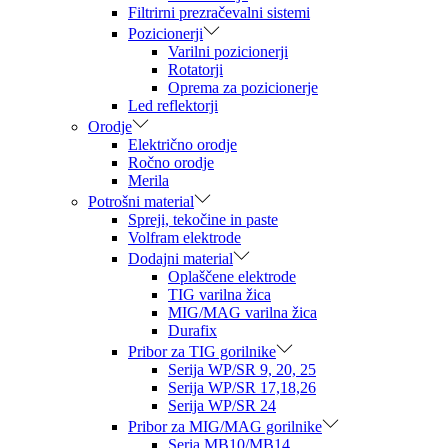
Filtrirni prezračevalni sistemi
Pozicionerji
Varilni pozicionerji
Rotatorji
Oprema za pozicionerje
Led reflektorji
Orodje
Električno orodje
Ročno orodje
Merila
Potrošni material
Spreji, tekočine in paste
Volfram elektrode
Dodajni material
Oplaščene elektrode
TIG varilna žica
MIG/MAG varilna žica
Durafix
Pribor za TIG gorilnike
Serija WP/SR 9, 20, 25
Serija WP/SR 17,18,26
Serija WP/SR 24
Pribor za MIG/MAG gorilnike
Seria MB10/MB14