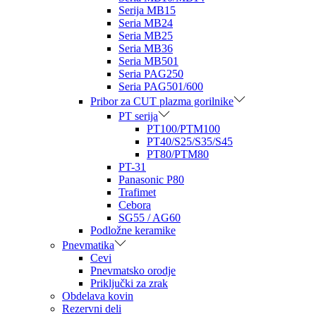
Serija MB15
Seria MB24
Seria MB25
Seria MB36
Seria MB501
Seria PAG250
Seria PAG501/600
Pribor za CUT plazma gorilnike
PT serija
PT100/PTM100
PT40/S25/S35/S45
PT80/PTM80
PT-31
Panasonic P80
Trafimet
Cebora
SG55 / AG60
Podložne keramike
Pnevmatika
Cevi
Pnevmatsko orodje
Priključki za zrak
Obdelava kovin
Rezervni deli