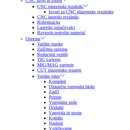
CNC stroji in roboti
CNC plazemski rezalniki
Izvori za CNC plazemske rezalnike
CNC laserski rezalniki
Robotizacija
Laserski označevalci
Raytools potrošni material
Oprema
Varilne maske
Zaščitna oprema
Reducirni ventili
TIG varjenje
MIG/MAG varjenje
CUT plazemsko rezanje
Varilne mize
Kompleti
Distančni vpenjalni bloki
Zatiči
Prizme
Vpenjalne puše
Dodatki
Vpenjala in spone
Kotniki
Nasloni
Vzdrževanje