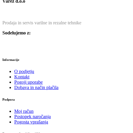
Varez d.o.o
Prodaja in servis varilne in rezalne tehnike
Sodelujemo z:
Informacije
O podjetju
Kontakt
Pogoji uporabe
Dobava in način plačila
Podpora
Moj račun
Postopek naročanja
Pogosta vprašanja