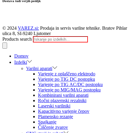
Dostava tudi večjih pošiljk
© 2024
VAREZ.si:
Prodaja in servis varilne tehnike. Bratov Pihlar
ulica 8, SI-9240 Ljutomer
Products search
Domov
Izdelki
Varilni aparati
Varjenje z oplaščeno elektrodo
Varjenje po TIG DC postopku
Varjenje po TIG AC/DC postopku
Varjenje po MIG/MAG postopku
Kombinirani varilni aparati
Ročni plazemski rezalniki
Laserski varilniki
Kapacitivno varjenje čepov
Plamensko rezanje
Spajkanje
Čiščenje zvarov