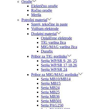
Orodje
Električno orodje
Ročno orodje
Merila
Potrošni material
Spreji, tekočine in paste
Volfram elektrode
Dodajni material
Oplaščene elektrode
TIG varilna žica
MIG/MAG varilna žica
Durafix
Pribor za TIG gorilnike
Serija WP/SR 9, 20, 25
Serija WP/SR 17,18,26
Serija WP/SR 24
Pribor za MIG/MAG gorilnike
Seria MB10/MB14
Serija MB15
Seria MB24
Seria MB25
Seria MB36
Seria MB501
Seria PAG250