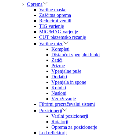
Oprema
Varilne maske
Zaščitna oprema
Reducirni ventili
TIG varjenje
MIG/MAG varjenje
CUT plazemsko rezanje
Varilne mize
Kompleti
Distančni vpenjalni bloki
Zatiči
Prizme
Vpenjalne puše
Dodatki
Vpenjala in spone
Kotniki
Nasloni
Vzdrževanje
Filtrirni prezračevalni sistemi
Pozicionerji
Varilni pozicionerji
Rotatorji
Oprema za pozicionerje
Led reflektorji