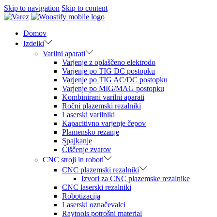
Skip to navigation
Skip to content
Domov
Izdelki
Varilni aparati
Varjenje z oplaščeno elektrodo
Varjenje po TIG DC postopku
Varjenje po TIG AC/DC postopku
Varjenje po MIG/MAG postopku
Kombinirani varilni aparati
Ročni plazemski rezalniki
Laserski varilniki
Kapacitivno varjenje čepov
Plamensko rezanje
Spajkanje
Čiščenje zvarov
CNC stroji in roboti
CNC plazemski rezalniki
Izvori za CNC plazemske rezalnike
CNC laserski rezalniki
Robotizacija
Laserski označevalci
Raytools potrošni material