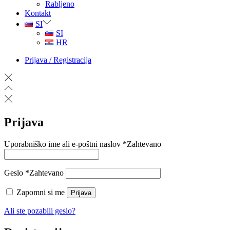
Rabljeno
Kontakt
SI
SI
HR
Prijava / Registracija
Prijava
Uporabniško ime ali e-poštni naslov
*
Zahtevano
Geslo
*
Zahtevano
Zapomni si me
Prijava
Ali ste pozabili geslo?