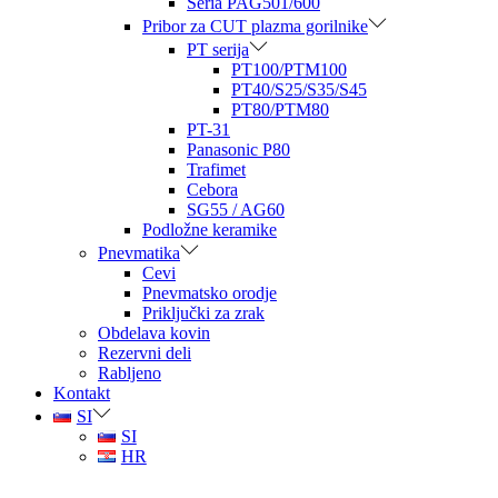
Seria PAG501/600
Pribor za CUT plazma gorilnike
PT serija
PT100/PTM100
PT40/S25/S35/S45
PT80/PTM80
PT-31
Panasonic P80
Trafimet
Cebora
SG55 / AG60
Podložne keramike
Pnevmatika
Cevi
Pnevmatsko orodje
Priključki za zrak
Obdelava kovin
Rezervni deli
Rabljeno
Kontakt
SI
SI
HR