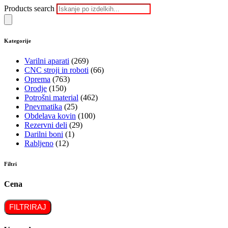
Products search
Kategorije
Varilni aparati
(269)
CNC stroji in roboti
(66)
Oprema
(763)
Orodje
(150)
Potrošni material
(462)
Pnevmatika
(25)
Obdelava kovin
(100)
Rezervni deli
(29)
Darilni boni
(1)
Rabljeno
(12)
Filtri
Cena
FILTRIRAJ