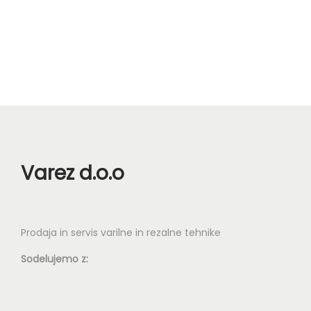
n
Varez d.o.o
Prodaja in servis varilne in rezalne tehnike
Sodelujemo z: