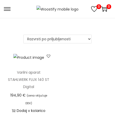
0
0
S
S
k
k
i
i
p
p
t
t
o
o
n
c
a
o
v
n
Varilni aparat
i
t
STAHLWERK FLUX 140 ST
g
e
Digital
a
n
194,90
€
(cena vključuje
t
t
DDV)
i
Dodaj v košarico
o