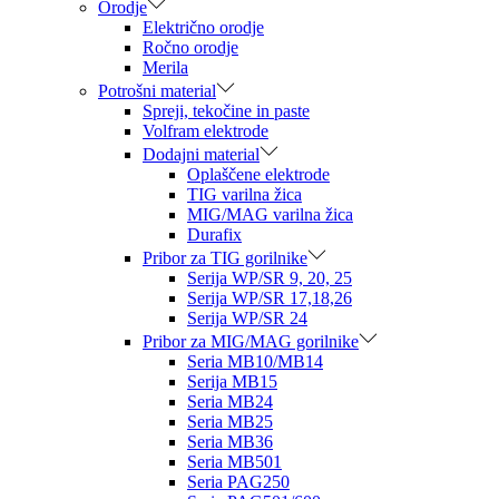
Orodje
Električno orodje
Ročno orodje
Merila
Potrošni material
Spreji, tekočine in paste
Volfram elektrode
Dodajni material
Oplaščene elektrode
TIG varilna žica
MIG/MAG varilna žica
Durafix
Pribor za TIG gorilnike
Serija WP/SR 9, 20, 25
Serija WP/SR 17,18,26
Serija WP/SR 24
Pribor za MIG/MAG gorilnike
Seria MB10/MB14
Serija MB15
Seria MB24
Seria MB25
Seria MB36
Seria MB501
Seria PAG250