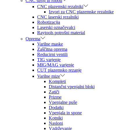
CNC stroji in roboti
CNC plazemski rezalniki
Izvori za CNC plazemske rezalnike
CNC laserski rezalniki
Robotizacija
Laserski označevalci
Raytools potrošni material
Oprema
Varilne maske
Zaščitna oprema
Reducirni ventili
TIG varjenje
MIG/MAG varjenje
CUT plazemsko rezanje
Varilne mize
Kompleti
Distančni vpenjalni bloki
Zatiči
Prizme
Vpenjalne puše
Dodatki
Vpenjala in spone
Kotniki
Nasloni
Vzdrževanje