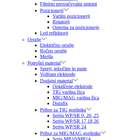
Filtrirni prezračevalni sistemi
Pozicionerji
Varilni pozicionerji
Rotatorji
Oprema za pozicionerje
Led reflektorji
Orodje
Električno orodje
Ročno orodje
Merila
Potrošni material
Spreji, tekočine in paste
Volfram elektrode
Dodajni material
Oplaščene elektrode
TIG varilna žica
MIG/MAG varilna žica
Durafix
Pribor za TIG gorilnike
Serija WP/SR 9, 20, 25
Serija WP/SR 17,18,26
Serija WP/SR 24
Pribor za MIG/MAG gorilnike
Seria MB10/MB14