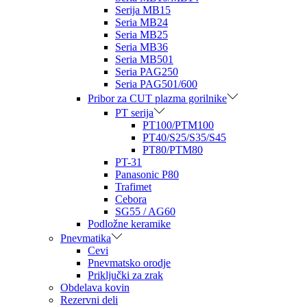
Serija MB15
Seria MB24
Seria MB25
Seria MB36
Seria MB501
Seria PAG250
Seria PAG501/600
Pribor za CUT plazma gorilnike
PT serija
PT100/PTM100
PT40/S25/S35/S45
PT80/PTM80
PT-31
Panasonic P80
Trafimet
Cebora
SG55 / AG60
Podložne keramike
Pnevmatika
Cevi
Pnevmatsko orodje
Priključki za zrak
Obdelava kovin
Rezervni deli