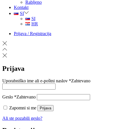
Rabljeno
Kontakt
SI
SI
HR
Prijava / Registracija
Prijava
Uporabniško ime ali e-poštni naslov
*
Zahtevano
Geslo
*
Zahtevano
Zapomni si me
Prijava
Ali ste pozabili geslo?