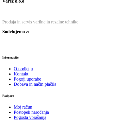
Varez d.o.o
Prodaja in servis varilne in rezalne tehnike
Sodelujemo z:
Informacije
O podjetju
Kontakt
Pogoji uporabe
Dobava in način plačila
Podpora
Moj račun
Postopek naročanja
Pogosta vprašanja