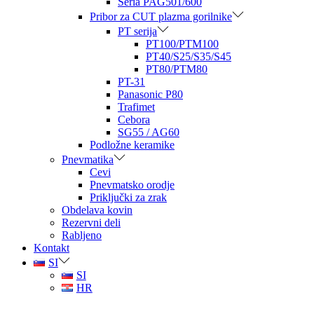
Seria PAG501/600
Pribor za CUT plazma gorilnike
PT serija
PT100/PTM100
PT40/S25/S35/S45
PT80/PTM80
PT-31
Panasonic P80
Trafimet
Cebora
SG55 / AG60
Podložne keramike
Pnevmatika
Cevi
Pnevmatsko orodje
Priključki za zrak
Obdelava kovin
Rezervni deli
Rabljeno
Kontakt
SI
SI
HR