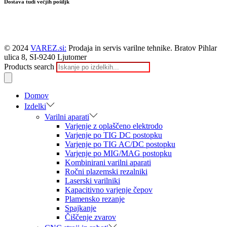
Dostava tudi večjih pošiljk
© 2024
VAREZ.si:
Prodaja in servis varilne tehnike. Bratov Pihlar
ulica 8, SI-9240 Ljutomer
Products search
Domov
Izdelki
Varilni aparati
Varjenje z oplaščeno elektrodo
Varjenje po TIG DC postopku
Varjenje po TIG AC/DC postopku
Varjenje po MIG/MAG postopku
Kombinirani varilni aparati
Ročni plazemski rezalniki
Laserski varilniki
Kapacitivno varjenje čepov
Plamensko rezanje
Spajkanje
Čiščenje zvarov