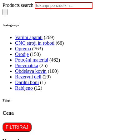
Products search
Kategorije
Varilni aparati
(269)
CNC stroji in roboti
(66)
Oprema
(763)
Orodje
(150)
Potrošni material
(462)
Pnevmatika
(25)
Obdelava kovin
(100)
Rezervni deli
(29)
Darilni boni
(1)
Rabljeno
(12)
Filtri
Cena
FILTRIRAJ