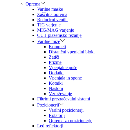
Oprema
Varilne maske
Zaščitna oprema
Reducirni ventili
TIG varjenje
MIG/MAG varjenje
CUT plazemsko rezanje
Varilne mize
Kompleti
Distančni vpenjalni bloki
Zatiči
Prizme
Vpenjalne puše
Dodatki
Vpenjala in spone
Kotniki
Nasloni
Vzdrževanje
Filtrirni prezračevalni sistemi
Pozicionerji
Varilni pozicionerji
Rotatorji
Oprema za pozicionerje
Led reflektorji