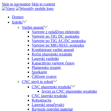
Skip to navigation
Skip to content
Domov
Izdelki
Varilni aparati
Varjenje z oplaščeno elektrodo
Varjenje po TIG DC postopku
Varjenje po TIG AC/DC postopku
Varjenje po MIG/MAG postopku
Kombinirani varilni aparati
Ročni plazemski rezalniki
Laserski varilniki
Kapacitivno varjenje čepov
Plamensko rezanje
Spajkanje
Čiščenje zvarov
CNC stroji in roboti
CNC plazemski rezalniki
Izvori za CNC plazemske rezalnike
CNC laserski rezalniki
Robotizacija
Laserski označevalci
Raytools potrošni material