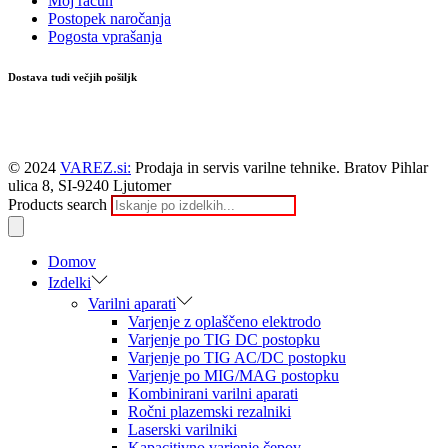
Moj račun
Postopek naročanja
Pogosta vprašanja
Dostava tudi večjih pošiljk
© 2024
VAREZ.si:
Prodaja in servis varilne tehnike. Bratov Pihlar
ulica 8, SI-9240 Ljutomer
Products search
Domov
Izdelki
Varilni aparati
Varjenje z oplaščeno elektrodo
Varjenje po TIG DC postopku
Varjenje po TIG AC/DC postopku
Varjenje po MIG/MAG postopku
Kombinirani varilni aparati
Ročni plazemski rezalniki
Laserski varilniki
Kapacitivno varjenje čepov