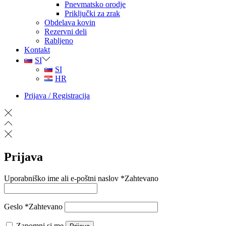
Pnevmatsko orodje
Priključki za zrak
Obdelava kovin
Rezervni deli
Rabljeno
Kontakt
SI
SI
HR
Prijava / Registracija
Prijava
Uporabniško ime ali e-poštni naslov
*
Zahtevano
Geslo
*
Zahtevano
Zapomni si me