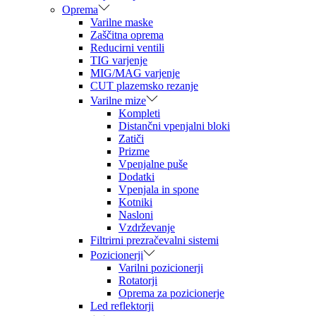
Oprema
Varilne maske
Zaščitna oprema
Reducirni ventili
TIG varjenje
MIG/MAG varjenje
CUT plazemsko rezanje
Varilne mize
Kompleti
Distančni vpenjalni bloki
Zatiči
Prizme
Vpenjalne puše
Dodatki
Vpenjala in spone
Kotniki
Nasloni
Vzdrževanje
Filtrirni prezračevalni sistemi
Pozicionerji
Varilni pozicionerji
Rotatorji
Oprema za pozicionerje
Led reflektorji