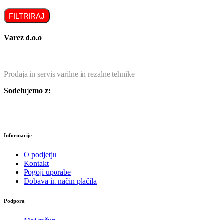
FILTRIRAJ
Varez d.o.o
Prodaja in servis varilne in rezalne tehnike
Sodelujemo z:
Informacije
O podjetju
Kontakt
Pogoji uporabe
Dobava in način plačila
Podpora