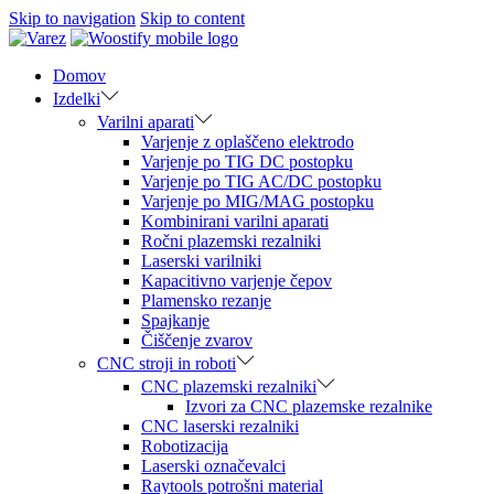
Skip to navigation
Skip to content
Domov
Izdelki
Varilni aparati
Varjenje z oplaščeno elektrodo
Varjenje po TIG DC postopku
Varjenje po TIG AC/DC postopku
Varjenje po MIG/MAG postopku
Kombinirani varilni aparati
Ročni plazemski rezalniki
Laserski varilniki
Kapacitivno varjenje čepov
Plamensko rezanje
Spajkanje
Čiščenje zvarov
CNC stroji in roboti
CNC plazemski rezalniki
Izvori za CNC plazemske rezalnike
CNC laserski rezalniki
Robotizacija
Laserski označevalci
Raytools potrošni material