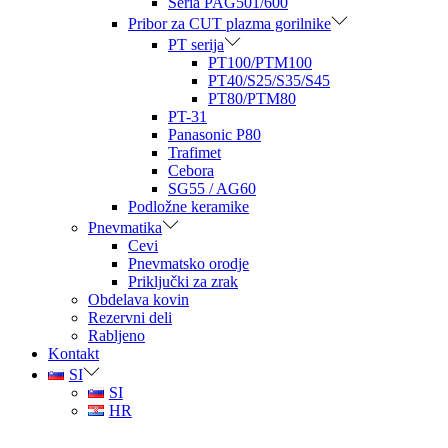
Seria PAG501/600
Pribor za CUT plazma gorilnike
PT serija
PT100/PTM100
PT40/S25/S35/S45
PT80/PTM80
PT-31
Panasonic P80
Trafimet
Cebora
SG55 / AG60
Podložne keramike
Pnevmatika
Cevi
Pnevmatsko orodje
Priključki za zrak
Obdelava kovin
Rezervni deli
Rabljeno
Kontakt
SI
SI
HR