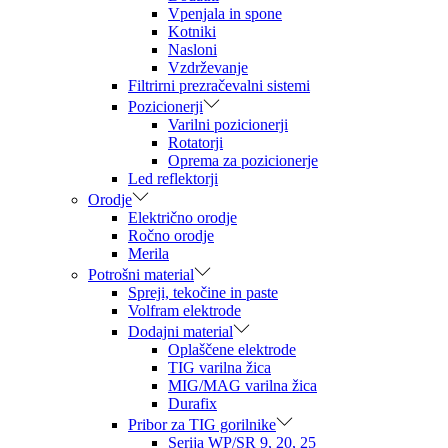
Vpenjala in spone
Kotniki
Nasloni
Vzdrževanje
Filtrirni prezračevalni sistemi
Pozicionerji
Varilni pozicionerji
Rotatorji
Oprema za pozicionerje
Led reflektorji
Orodje
Električno orodje
Ročno orodje
Merila
Potrošni material
Spreji, tekočine in paste
Volfram elektrode
Dodajni material
Oplaščene elektrode
TIG varilna žica
MIG/MAG varilna žica
Durafix
Pribor za TIG gorilnike
Serija WP/SR 9, 20, 25