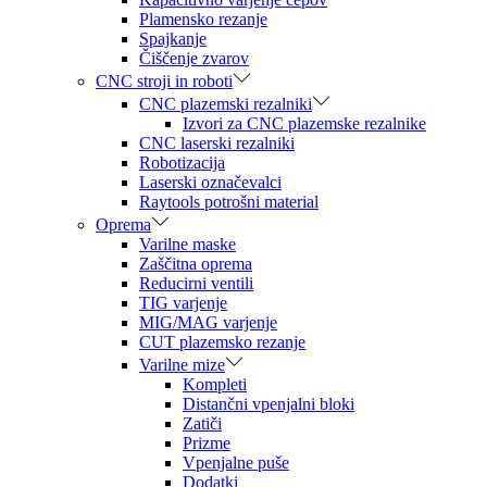
Plamensko rezanje
Spajkanje
Čiščenje zvarov
CNC stroji in roboti
CNC plazemski rezalniki
Izvori za CNC plazemske rezalnike
CNC laserski rezalniki
Robotizacija
Laserski označevalci
Raytools potrošni material
Oprema
Varilne maske
Zaščitna oprema
Reducirni ventili
TIG varjenje
MIG/MAG varjenje
CUT plazemsko rezanje
Varilne mize
Kompleti
Distančni vpenjalni bloki
Zatiči
Prizme
Vpenjalne puše
Dodatki