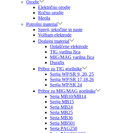
Orodje
Električno orodje
Ročno orodje
Merila
Potrošni material
Spreji, tekočine in paste
Volfram elektrode
Dodajni material
Oplaščene elektrode
TIG varilna žica
MIG/MAG varilna žica
Durafix
Pribor za TIG gorilnike
Serija WP/SR 9, 20, 25
Serija WP/SR 17,18,26
Serija WP/SR 24
Pribor za MIG/MAG gorilnike
Seria MB10/MB14
Serija MB15
Seria MB24
Seria MB25
Seria MB36
Seria MB501
Seria PAG250