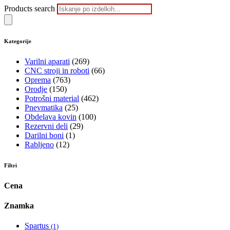
Products search
Kategorije
Varilni aparati
(269)
CNC stroji in roboti
(66)
Oprema
(763)
Orodje
(150)
Potrošni material
(462)
Pnevmatika
(25)
Obdelava kovin
(100)
Rezervni deli
(29)
Darilni boni
(1)
Rabljeno
(12)
Filtri
Cena
Znamka
Spartus
(1)