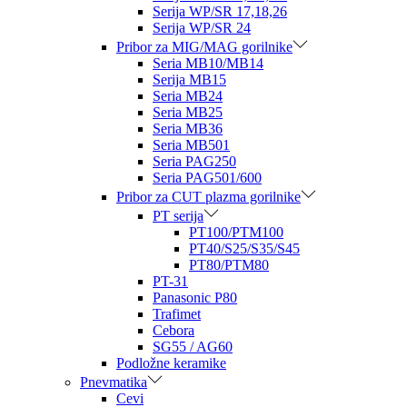
Serija WP/SR 17,18,26
Serija WP/SR 24
Pribor za MIG/MAG gorilnike
Seria MB10/MB14
Serija MB15
Seria MB24
Seria MB25
Seria MB36
Seria MB501
Seria PAG250
Seria PAG501/600
Pribor za CUT plazma gorilnike
PT serija
PT100/PTM100
PT40/S25/S35/S45
PT80/PTM80
PT-31
Panasonic P80
Trafimet
Cebora
SG55 / AG60
Podložne keramike
Pnevmatika
Cevi