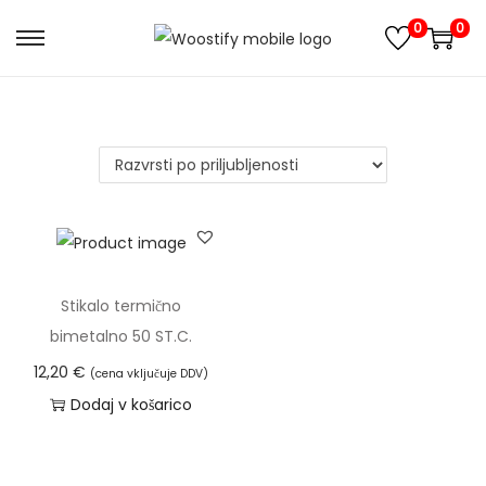
0
0
S
S
k
k
i
i
p
p
t
t
o
o
n
c
a
o
v
n
Stikalo termično
i
t
bimetalno 50 ST.C.
g
e
12,20
€
(cena vključuje DDV)
a
n
Dodaj v košarico
t
t
i
o