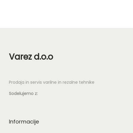
n
Varez d.o.o
Prodaja in servis varilne in rezalne tehnike
Sodelujemo z:
Informacije