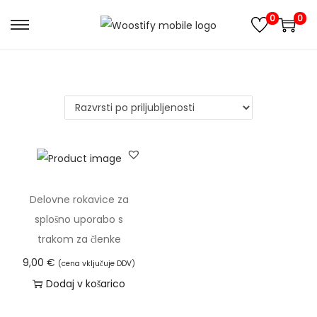
0
0
S
S
k
k
i
i
p
p
t
t
o
o
n
c
a
o
v
n
Delovne rokavice za
i
t
splošno uporabo s
g
e
trakom za členke
a
n
9,00
€
(cena vključuje DDV)
t
t
Dodaj v košarico
i
o