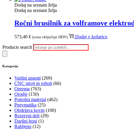
Dodaj na seznam želja
Dodaj na seznam želja
Ročni brusilnik za volframove elektro
573,40
€
Dodaj v košarico
(cena vključuje DDV)
Products search
Kategorije
Varilni aparati
(269)
CNC stroji in roboti
(66)
Oprema
(763)
Orodje
(150)
Potrošni material
(462)
Pnevmatika
(25)
Obdelava kovin
(100)
Rezervni deli
(29)
Darilni boni
(1)
Rabljeno
(12)