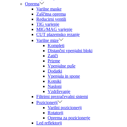
Oprema
Varilne maske
Zaščitna oprema
Reducirni ventili
TIG varjenje
MIG/MAG varjenje
CUT plazemsko rezanje
Varilne mize
Kompleti
Distančni vpenjalni bloki
Zatiči
Prizme
Vpenjalne puše
Dodatki
Vpenjala in spone
Kotniki
Nasloni
Vzdrževanje
Filtrirni prezračevalni sistemi
Pozicionerji
Varilni pozicionerji
Rotatorji
Oprema za pozicionerje
Led reflektorji