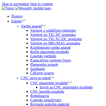
Skip to navigation
Skip to content
Domov
Izdelki
Varilni aparati
Varjenje z oplaščeno elektrodo
Varjenje po TIG DC postopku
Varjenje po TIG AC/DC postopku
Varjenje po MIG/MAG postopku
Kombinirani varilni aparati
Ročni plazemski rezalniki
Laserski varilniki
Kapacitivno varjenje čepov
Plamensko rezanje
Spajkanje
Čiščenje zvarov
CNC stroji in roboti
CNC plazemski rezalniki
Izvori za CNC plazemske rezalnike
CNC laserski rezalniki
Robotizacija
Laserski označevalci
Raytools potrošni material