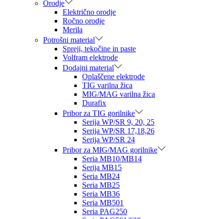
Orodje
Električno orodje
Ročno orodje
Merila
Potrošni material
Spreji, tekočine in paste
Volfram elektrode
Dodajni material
Oplaščene elektrode
TIG varilna žica
MIG/MAG varilna žica
Durafix
Pribor za TIG gorilnike
Serija WP/SR 9, 20, 25
Serija WP/SR 17,18,26
Serija WP/SR 24
Pribor za MIG/MAG gorilnike
Seria MB10/MB14
Serija MB15
Seria MB24
Seria MB25
Seria MB36
Seria MB501
Seria PAG250