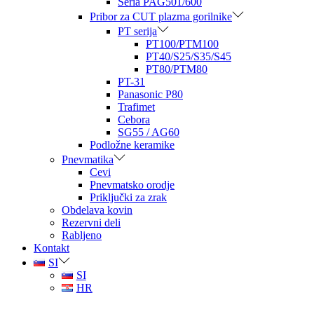
Seria PAG501/600
Pribor za CUT plazma gorilnike
PT serija
PT100/PTM100
PT40/S25/S35/S45
PT80/PTM80
PT-31
Panasonic P80
Trafimet
Cebora
SG55 / AG60
Podložne keramike
Pnevmatika
Cevi
Pnevmatsko orodje
Priključki za zrak
Obdelava kovin
Rezervni deli
Rabljeno
Kontakt
SI
SI
HR