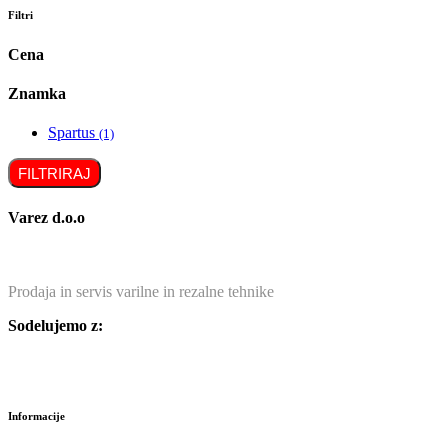
Filtri
Cena
Znamka
Spartus
(1)
FILTRIRAJ
Varez d.o.o
Prodaja in servis varilne in rezalne tehnike
Sodelujemo z:
Informacije