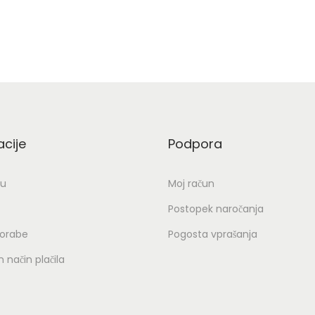
acije
Podpora
ju
Moj račun
Postopek naročanja
porabe
Pogosta vprašanja
 način plačila