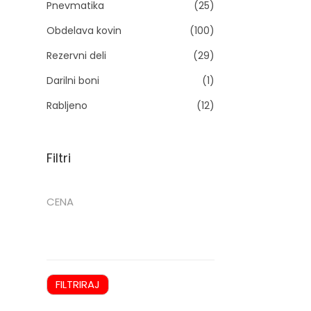
Pnevmatika
(25)
n
Obdelava kovin
(100)
Rezervni deli
(29)
Darilni boni
(1)
Rabljeno
(12)
Filtri
CENA
FILTRIRAJ