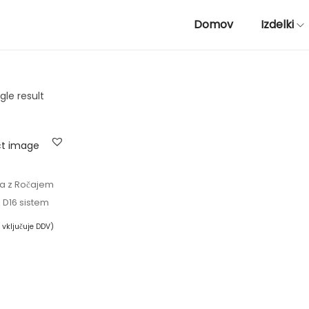
Domov
Izdelki
gle result
na z Ročajem
 D16 sistem
 vključuje DDV)
 košarico