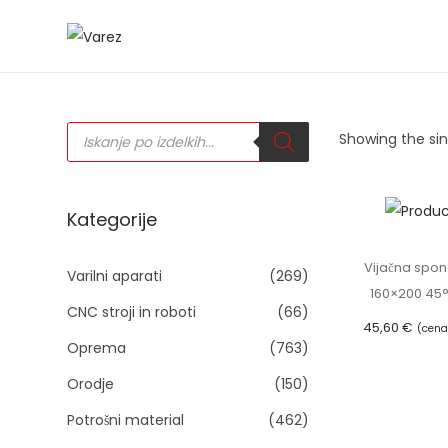
S
S
k
k
i
i
P
p
p
Showing the sin
r
o
t
t
d
u
o
o
c
t
n
c
Kategorije
s
s
a
o
e
a
Vijačna spo
v
n
Varilni aparati
(269)
r
160×200 45°
c
i
t
h
CNC stroji in roboti
(66)
45,60
€
g
e
(cena
Oprema
(763)
a
n
Dodaj v
Orodje
(150)
t
t
i
Potrošni material
(462)
o