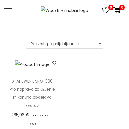
0
0
S
S
k
k
i
i
p
p
t
t
o
o
n
c
a
o
v
n
STAHLWERK SRG-300
i
t
Pro naprava za čiščenje
g
e
in končno obdelavo
a
n
zvarov
t
t
265,96
€
(cena vključuje
i
DDV)
o