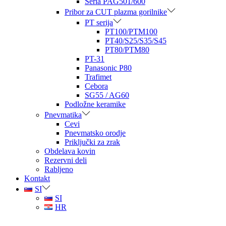
Seria PAG501/600
Pribor za CUT plazma gorilnike
PT serija
PT100/PTM100
PT40/S25/S35/S45
PT80/PTM80
PT-31
Panasonic P80
Trafimet
Cebora
SG55 / AG60
Podložne keramike
Pnevmatika
Cevi
Pnevmatsko orodje
Priključki za zrak
Obdelava kovin
Rezervni deli
Rabljeno
Kontakt
SI
SI
HR