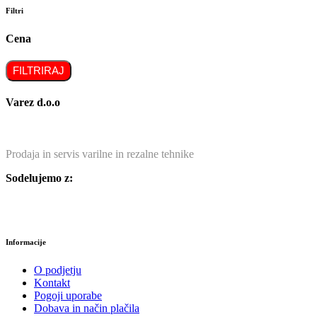
Filtri
Cena
FILTRIRAJ
Varez d.o.o
Prodaja in servis varilne in rezalne tehnike
Sodelujemo z:
Informacije
O podjetju
Kontakt
Pogoji uporabe
Dobava in način plačila