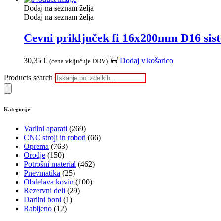
Dodaj na seznam želja
Dodaj na seznam želja
Cevni priključek fi 16x200mm D16 sis
30,35
€
Dodaj v košarico
(cena vključuje DDV)
Products search
Kategorije
Varilni aparati
(269)
CNC stroji in roboti
(66)
Oprema
(763)
Orodje
(150)
Potrošni material
(462)
Pnevmatika
(25)
Obdelava kovin
(100)
Rezervni deli
(29)
Darilni boni
(1)
Rabljeno
(12)