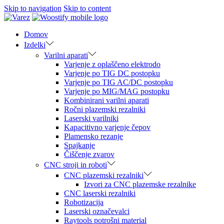
Skip to navigation
Skip to content
Domov
Izdelki
Varilni aparati
Varjenje z oplaščeno elektrodo
Varjenje po TIG DC postopku
Varjenje po TIG AC/DC postopku
Varjenje po MIG/MAG postopku
Kombinirani varilni aparati
Ročni plazemski rezalniki
Laserski varilniki
Kapacitivno varjenje čepov
Plamensko rezanje
Spajkanje
Čiščenje zvarov
CNC stroji in roboti
CNC plazemski rezalniki
Izvori za CNC plazemske rezalnike
CNC laserski rezalniki
Robotizacija
Laserski označevalci
Raytools potrošni material