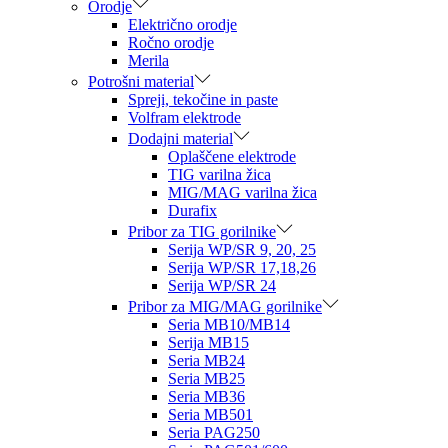
Orodje
Električno orodje
Ročno orodje
Merila
Potrošni material
Spreji, tekočine in paste
Volfram elektrode
Dodajni material
Oplaščene elektrode
TIG varilna žica
MIG/MAG varilna žica
Durafix
Pribor za TIG gorilnike
Serija WP/SR 9, 20, 25
Serija WP/SR 17,18,26
Serija WP/SR 24
Pribor za MIG/MAG gorilnike
Seria MB10/MB14
Serija MB15
Seria MB24
Seria MB25
Seria MB36
Seria MB501
Seria PAG250