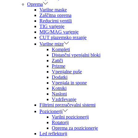
Oprema
Varilne maske
Zaščitna oprema
Reducirni ventili
TIG varjenje
MIG/MAG varjenje
CUT plazemsko rezanje
Varilne mize
Kompleti
Distančni vpenjalni bloki
Zatiči
Prizme
Vpenjalne puše
Dodatki
Vpenjala in spone
Kotniki
Nasloni
Vzdrževanje
Filtrirni prezračevalni sistemi
Pozicionerji
Varilni pozicionerji
Rotatorji
Oprema za pozicionerje
Led reflektorji