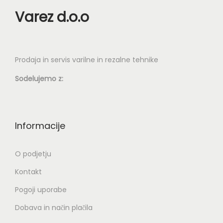
o
k
Varez d.o.o
n
i
:
m
o
a
Prodaja in servis varilne in rezalne tehnike
d
v
8
Sodelujemo z:
e
9
č
1
r
,
a
Informacije
0
z
0
l
O podjetju
i
Kontakt
€
č
Pogoji uporabe
d
i
o
c
Dobava in način plačila
1
.