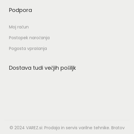
.
M
Podpora
8
o
0
ž
Moj račun
0
n
Postopek naročanja
,
o
0
s
Pogosta vprašanja
0
t
i
Dostava tudi večjih pošiljk
€
l
a
h
k
o
i
z
© 2024
VAREZ.si:
Prodaja in servis varilne tehnike. Bratov
b