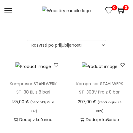
0
0
S
S
k
k
i
i
p
p
t
t
o
o
n
c
a
o
v
n
Kompresor STAHLWERK
Kompresor STAHLWERK
i
t
ST-38 BL z 8 bari
ST-308V Pro z 8 bari
g
e
135,00
€
297,00
€
(cena vključuje
(cena vključuje
a
n
DDV)
DDV)
t
t
Dodaj v košarico
Dodaj v košarico
i
o