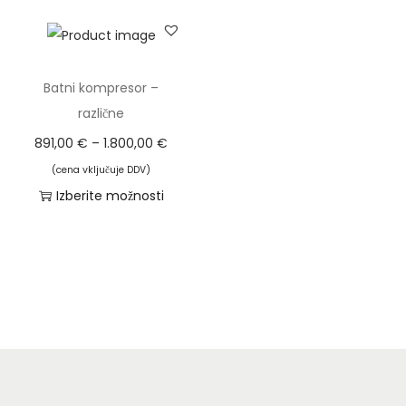
n
Batni kompresor –
različne
C
891,00
€
–
1.800,00
€
e
(cena vključuje DDV)
n
Izberite možnosti
o
T
v
a
n
i
i
z
r
d
a
e
z
l
p
e