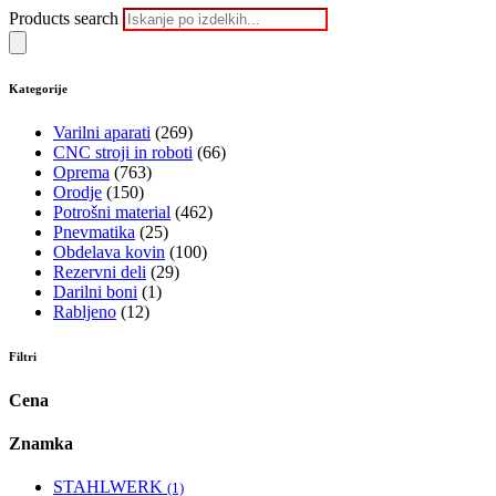
Products search
Kategorije
Varilni aparati
(269)
CNC stroji in roboti
(66)
Oprema
(763)
Orodje
(150)
Potrošni material
(462)
Pnevmatika
(25)
Obdelava kovin
(100)
Rezervni deli
(29)
Darilni boni
(1)
Rabljeno
(12)
Filtri
Cena
Znamka
STAHLWERK
(1)