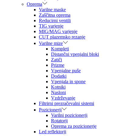
Oprema
Varilne maske
Zaščitna oprema
Reducirni ventili
TIG varjenje
MIG/MAG varjenje
CUT plazemsko rezanje
Varilne mize
Kompleti
Distančni vpenjalni bloki
Zatiči
Prizme
Vpenjalne puše
Dodatki
Vpenjala in spone
Kotniki
Nasloni
Vzdrževanje
Filtrirni prezračevalni sistemi
Pozicionerji
Varilni pozicionerji
Rotatorji
Oprema za pozicionerje
Led reflektorji