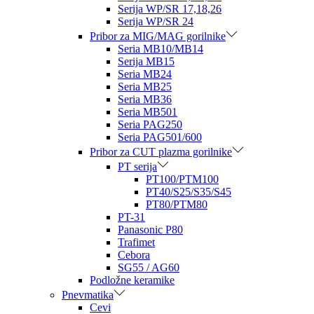
Serija WP/SR 17,18,26
Serija WP/SR 24
Pribor za MIG/MAG gorilnike
Seria MB10/MB14
Serija MB15
Seria MB24
Seria MB25
Seria MB36
Seria MB501
Seria PAG250
Seria PAG501/600
Pribor za CUT plazma gorilnike
PT serija
PT100/PTM100
PT40/S25/S35/S45
PT80/PTM80
PT-31
Panasonic P80
Trafimet
Cebora
SG55 / AG60
Podložne keramike
Pnevmatika
Cevi