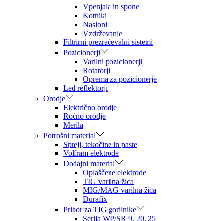
Vpenjala in spone
Kotniki
Nasloni
Vzdrževanje
Filtrirni prezračevalni sistemi
Pozicionerji
Varilni pozicionerji
Rotatorji
Oprema za pozicionerje
Led reflektorji
Orodje
Električno orodje
Ročno orodje
Merila
Potrošni material
Spreji, tekočine in paste
Volfram elektrode
Dodajni material
Oplaščene elektrode
TIG varilna žica
MIG/MAG varilna žica
Durafix
Pribor za TIG gorilnike
Serija WP/SR 9, 20, 25