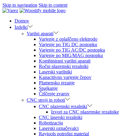
Skip to navigation
Skip to content
Domov
Izdelki
Varilni aparati
Varjenje z oplaščeno elektrodo
Varjenje po TIG DC postopku
Varjenje po TIG AC/DC postopku
Varjenje po MIG/MAG postopku
Kombinirani varilni aparati
Ročni plazemski rezalniki
Laserski varilniki
Kapacitivno varjenje čepov
Plamensko rezanje
Spajkanje
Čiščenje zvarov
CNC stroji in roboti
CNC plazemski rezalniki
Izvori za CNC plazemske rezalnike
CNC laserski rezalniki
Robotizacija
Laserski označevalci
Raytools potrošni material