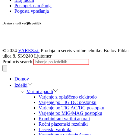
Moj račun
Postopek naročanja
Pogosta vprašanja
Dostava tudi večjih pošiljk
© 2024
VAREZ.si:
Prodaja in servis varilne tehnike. Bratov Pihlar
ulica 8, SI-9240 Ljutomer
Products search
Domov
Izdelki
Varilni aparati
Varjenje z oplaščeno elektrodo
Varjenje po TIG DC postopku
Varjenje po TIG AC/DC postopku
Varjenje po MIG/MAG postopku
Kombinirani varilni aparati
Ročni plazemski rezalniki
Laserski varilniki
Kapacitivno varjenje čepov