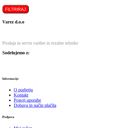
FILTRIRAJ
Varez d.o.o
Prodaja in servis varilne in rezalne tehnike
Sodelujemo z:
Informacije
O podjetju
Kontakt
Pogoji uporabe
Dobava in način plačila
Podpora