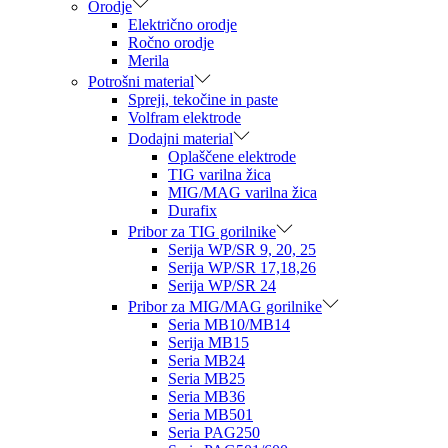
Orodje
Električno orodje
Ročno orodje
Merila
Potrošni material
Spreji, tekočine in paste
Volfram elektrode
Dodajni material
Oplaščene elektrode
TIG varilna žica
MIG/MAG varilna žica
Durafix
Pribor za TIG gorilnike
Serija WP/SR 9, 20, 25
Serija WP/SR 17,18,26
Serija WP/SR 24
Pribor za MIG/MAG gorilnike
Seria MB10/MB14
Serija MB15
Seria MB24
Seria MB25
Seria MB36
Seria MB501
Seria PAG250