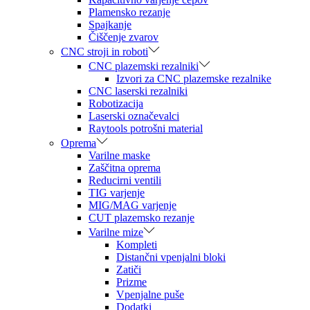
Plamensko rezanje
Spajkanje
Čiščenje zvarov
CNC stroji in roboti
CNC plazemski rezalniki
Izvori za CNC plazemske rezalnike
CNC laserski rezalniki
Robotizacija
Laserski označevalci
Raytools potrošni material
Oprema
Varilne maske
Zaščitna oprema
Reducirni ventili
TIG varjenje
MIG/MAG varjenje
CUT plazemsko rezanje
Varilne mize
Kompleti
Distančni vpenjalni bloki
Zatiči
Prizme
Vpenjalne puše
Dodatki