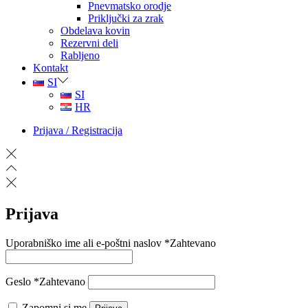
Pnevmatsko orodje
Priključki za zrak
Obdelava kovin
Rezervni deli
Rabljeno
Kontakt
SI
SI
HR
Prijava / Registracija
Prijava
Uporabniško ime ali e-poštni naslov
*
Zahtevano
Geslo
*
Zahtevano
Zapomni si me