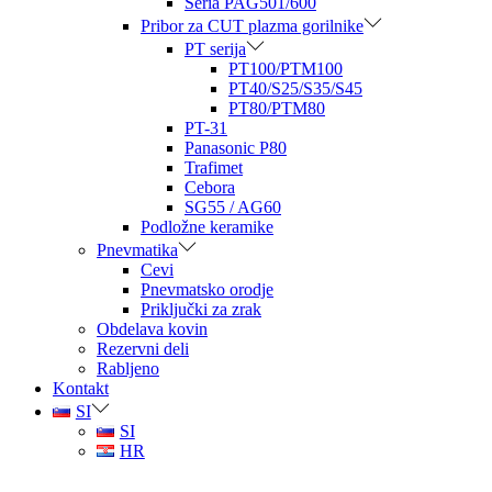
Seria PAG501/600
Pribor za CUT plazma gorilnike
PT serija
PT100/PTM100
PT40/S25/S35/S45
PT80/PTM80
PT-31
Panasonic P80
Trafimet
Cebora
SG55 / AG60
Podložne keramike
Pnevmatika
Cevi
Pnevmatsko orodje
Priključki za zrak
Obdelava kovin
Rezervni deli
Rabljeno
Kontakt
SI
SI
HR