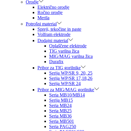
Orodje
Električno orodje
Ročno orodje
Merila
Potrošni material
Spreji, tekočine in paste
Volfram elektrode
Dodajni material
Oplaščene elektrode
TIG varilna žica
MIG/MAG varilna žica
Durafix
Pribor za TIG gorilnike
Serija WP/SR 9, 20, 25
Serija WP/SR 17,18,26
Serija WP/SR 24
Pribor za MIG/MAG gorilnike
Seria MB10/MB14
Serija MB15
Seria MB24
Seria MB25
Seria MB36
Seria MB501
Seria PAG250