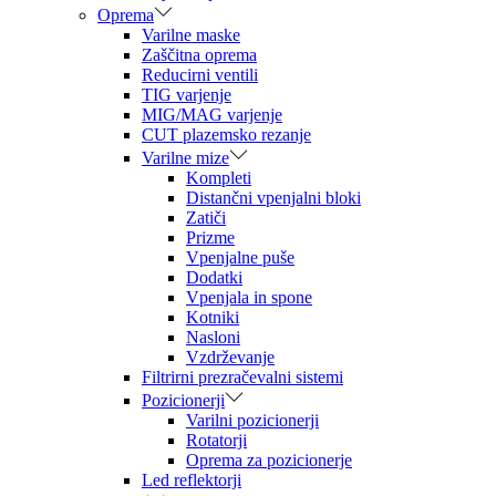
Oprema
Varilne maske
Zaščitna oprema
Reducirni ventili
TIG varjenje
MIG/MAG varjenje
CUT plazemsko rezanje
Varilne mize
Kompleti
Distančni vpenjalni bloki
Zatiči
Prizme
Vpenjalne puše
Dodatki
Vpenjala in spone
Kotniki
Nasloni
Vzdrževanje
Filtrirni prezračevalni sistemi
Pozicionerji
Varilni pozicionerji
Rotatorji
Oprema za pozicionerje
Led reflektorji