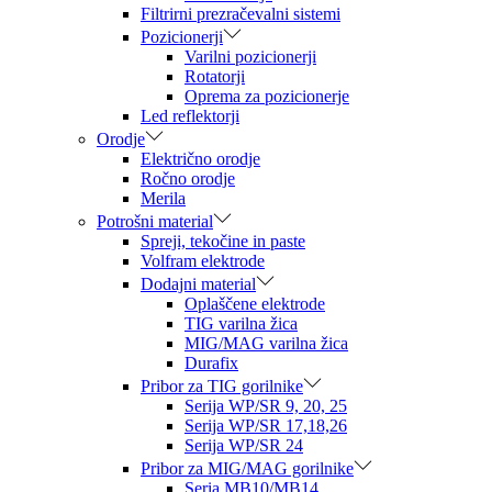
Filtrirni prezračevalni sistemi
Pozicionerji
Varilni pozicionerji
Rotatorji
Oprema za pozicionerje
Led reflektorji
Orodje
Električno orodje
Ročno orodje
Merila
Potrošni material
Spreji, tekočine in paste
Volfram elektrode
Dodajni material
Oplaščene elektrode
TIG varilna žica
MIG/MAG varilna žica
Durafix
Pribor za TIG gorilnike
Serija WP/SR 9, 20, 25
Serija WP/SR 17,18,26
Serija WP/SR 24
Pribor za MIG/MAG gorilnike
Seria MB10/MB14