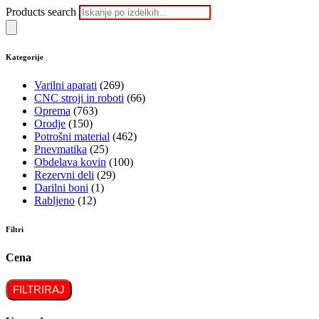
Products search
Kategorije
Varilni aparati
(269)
CNC stroji in roboti
(66)
Oprema
(763)
Orodje
(150)
Potrošni material
(462)
Pnevmatika
(25)
Obdelava kovin
(100)
Rezervni deli
(29)
Darilni boni
(1)
Rabljeno
(12)
Filtri
Cena
FILTRIRAJ