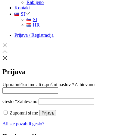
Rabljeno
Kontakt
SI
SI
HR
Prijava / Registracija
Prijava
Uporabniško ime ali e-poštni naslov
*
Zahtevano
Geslo
*
Zahtevano
Zapomni si me
Prijava
Ali ste pozabili geslo?