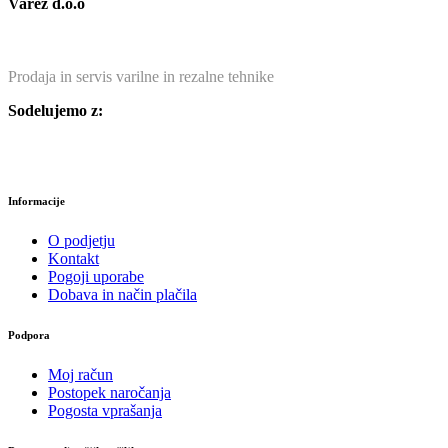
Varez d.o.o
Prodaja in servis varilne in rezalne tehnike
Sodelujemo z:
Informacije
O podjetju
Kontakt
Pogoji uporabe
Dobava in način plačila
Podpora
Moj račun
Postopek naročanja
Pogosta vprašanja