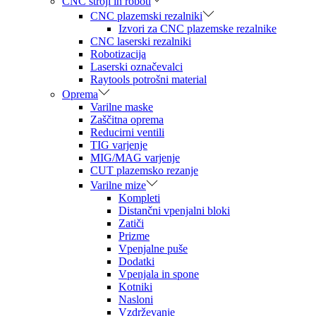
CNC stroji in roboti
CNC plazemski rezalniki
Izvori za CNC plazemske rezalnike
CNC laserski rezalniki
Robotizacija
Laserski označevalci
Raytools potrošni material
Oprema
Varilne maske
Zaščitna oprema
Reducirni ventili
TIG varjenje
MIG/MAG varjenje
CUT plazemsko rezanje
Varilne mize
Kompleti
Distančni vpenjalni bloki
Zatiči
Prizme
Vpenjalne puše
Dodatki
Vpenjala in spone
Kotniki
Nasloni
Vzdrževanje