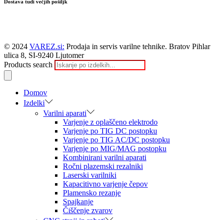
Dostava tudi večjih pošiljk
© 2024
VAREZ.si:
Prodaja in servis varilne tehnike. Bratov Pihlar
ulica 8, SI-9240 Ljutomer
Products search
Domov
Izdelki
Varilni aparati
Varjenje z oplaščeno elektrodo
Varjenje po TIG DC postopku
Varjenje po TIG AC/DC postopku
Varjenje po MIG/MAG postopku
Kombinirani varilni aparati
Ročni plazemski rezalniki
Laserski varilniki
Kapacitivno varjenje čepov
Plamensko rezanje
Spajkanje
Čiščenje zvarov