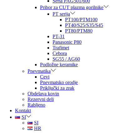
Seria PAG501/600
Pribor za CUT plazma gorilnike
PT serija
PT100/PTM100
PT40/S25/S35/S45
PT80/PTM80
PT-31
Panasonic P80
Trafimet
Cebora
SG55 / AG60
Podložne keramike
Pnevmatika
Cevi
Pnevmatsko orodje
Priključki za zrak
Obdelava kovin
Rezervni deli
Rabljeno
Kontakt
SI
SI
HR