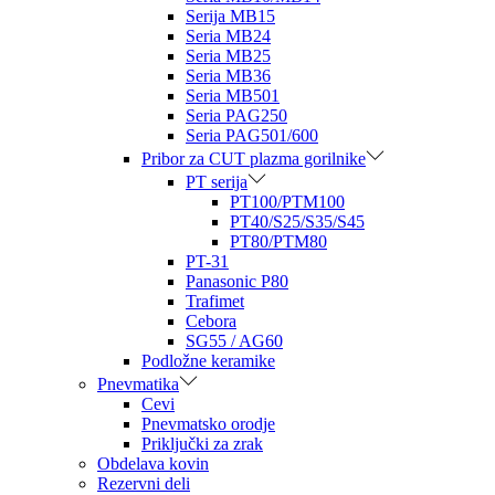
Serija MB15
Seria MB24
Seria MB25
Seria MB36
Seria MB501
Seria PAG250
Seria PAG501/600
Pribor za CUT plazma gorilnike
PT serija
PT100/PTM100
PT40/S25/S35/S45
PT80/PTM80
PT-31
Panasonic P80
Trafimet
Cebora
SG55 / AG60
Podložne keramike
Pnevmatika
Cevi
Pnevmatsko orodje
Priključki za zrak
Obdelava kovin
Rezervni deli