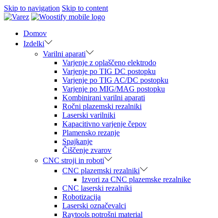
Skip to navigation
Skip to content
Domov
Izdelki
Varilni aparati
Varjenje z oplaščeno elektrodo
Varjenje po TIG DC postopku
Varjenje po TIG AC/DC postopku
Varjenje po MIG/MAG postopku
Kombinirani varilni aparati
Ročni plazemski rezalniki
Laserski varilniki
Kapacitivno varjenje čepov
Plamensko rezanje
Spajkanje
Čiščenje zvarov
CNC stroji in roboti
CNC plazemski rezalniki
Izvori za CNC plazemske rezalnike
CNC laserski rezalniki
Robotizacija
Laserski označevalci
Raytools potrošni material