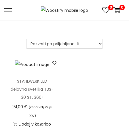
0
0
S
S
k
k
i
i
p
p
t
t
o
o
n
c
a
o
v
n
STAHLWERK LED
i
t
delovna svetilka TBS-
g
e
30 ST, 360°
a
n
151,00
€
(cena vključuje
t
t
DDV)
i
Dodaj v košarico
o