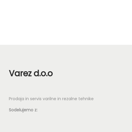
n
Varez d.o.o
Prodaja in servis varilne in rezalne tehnike
Sodelujemo z: