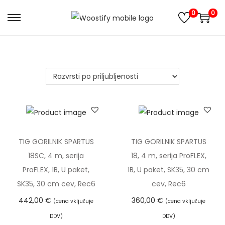
0
0
S
S
k
k
i
i
p
p
t
t
o
o
n
c
a
o
v
n
TIG GORILNIK SPARTUS
TIG GORILNIK SPARTUS
i
t
18SC, 4 m, serija
18, 4 m, serija ProFLEX,
g
e
ProFLEX, 1B, U paket,
1B, U paket, SK35, 30 cm
a
n
SK35, 30 cm cev, Rec6
cev, Rec6
t
t
442,00
€
360,00
€
(cena vključuje
(cena vključuje
i
DDV)
DDV)
o