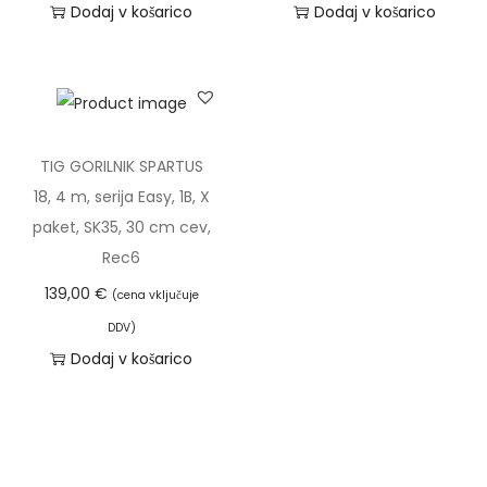
Dodaj v košarico
Dodaj v košarico
n
TIG GORILNIK SPARTUS
18, 4 m, serija Easy, 1B, X
paket, SK35, 30 cm cev,
Rec6
139,00
€
(cena vključuje
DDV)
Dodaj v košarico