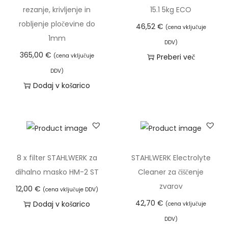
n
rezanje, krivljenje in
15.1 5kg ECO
i
robljenje pločevine do
46,52
€
(cena vključuje
k
1mm
DDV)
P
365,00
€
(cena vključuje
Preberi več
-
DDV)
8
Dodaj v košarico
0
(
5
m
)
8 x filter STAHLWERK za
STAHLWERK Electrolyte
k
dihalno masko HM-2 ST
Cleaner za čiščenje
o
zvarov
12,00
€
(cena vključuje DDV)
l
42,70
€
Dodaj v košarico
(cena vključuje
i
č
DDV)