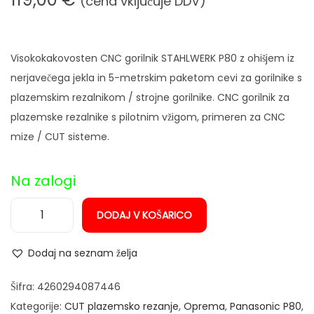
(cena vključuje DDV)
n
Visokokakovosten CNC gorilnik STAHLWERK P80 z ohišjem iz
nerjavečega jekla in 5-metrskim paketom cevi za gorilnike s
plazemskim rezalnikom / strojne gorilnike. CNC gorilnik za
plazemske rezalnike s pilotnim vžigom, primeren za CNC
mize / CUT sisteme.
Na zalogi
DODAJ V KOŠARICO
S
t
Dodaj na seznam želja
r
o
Šifra:
4260294087446
j
Kategorije:
CUT plazemsko rezanje
,
Oprema
,
Panasonic P80
,