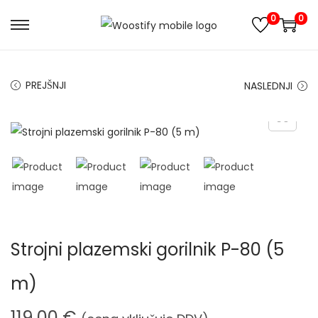
0
0
S
S
k
k
i
i
PREJŠNJI
NASLEDNJI
p
p
t
t
o
o
n
c
a
o
v
n
i
t
g
e
Strojni plazemski gorilnik P-80 (5
a
n
t
t
m)
i
o
119,00
€