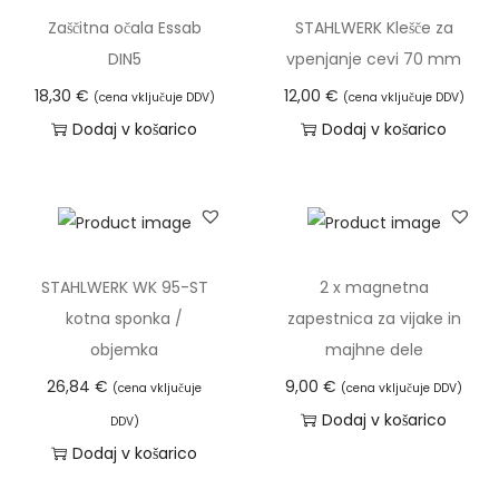
Zaščitna očala Essab
STAHLWERK Klešče za
DIN5
vpenjanje cevi 70 mm
18,30
€
12,00
€
(cena vključuje DDV)
(cena vključuje DDV)
Dodaj v košarico
Dodaj v košarico
STAHLWERK WK 95-ST
2 x magnetna
kotna sponka /
zapestnica za vijake in
objemka
majhne dele
26,84
€
9,00
€
(cena vključuje
(cena vključuje DDV)
Dodaj v košarico
DDV)
Dodaj v košarico