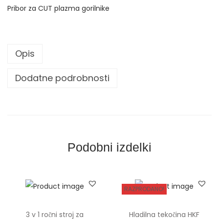
n
Pribor za CUT plazma gorilnike
i
p
l
Opis
a
z
Dodatne podrobnosti
e
m
s
k
i
Podobni izdelki
g
o
r
RAZPRODANO!
i
l
3 v 1 ročni stroj za
Hladilna tekočina HKF