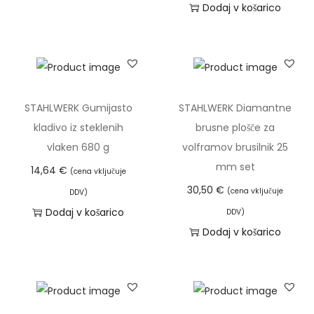
Dodaj v košarico
i
n
a
STAHLWERK Gumijasto
STAHLWERK Diamantne
kladivo iz steklenih
brusne plošče za
vlaken 680 g
volframov brusilnik 25
mm set
14,64
€
(cena vključuje
30,50
€
(cena vključuje
DDV)
Dodaj v košarico
DDV)
Dodaj v košarico