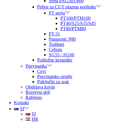
Seria PAG501/600
Pribor za CUT plazma gorilnike
PT serija
PT100/PTM100
PT40/S25/S35/S45
PT80/PTM80
PT-31
Panasonic P80
Trafimet
Cebora
SG55 / AG60
Podložne keramike
Pnevmatika
Cevi
Pnevmatsko orodje
Priključki za zrak
Obdelava kovin
Rezervni deli
Rabljeno
Kontakt
SI
SI
HR