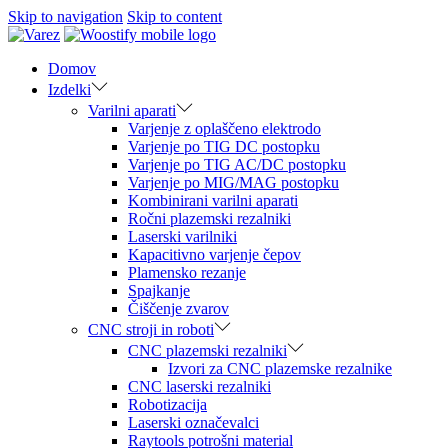
Skip to navigation
Skip to content
Domov
Izdelki
Varilni aparati
Varjenje z oplaščeno elektrodo
Varjenje po TIG DC postopku
Varjenje po TIG AC/DC postopku
Varjenje po MIG/MAG postopku
Kombinirani varilni aparati
Ročni plazemski rezalniki
Laserski varilniki
Kapacitivno varjenje čepov
Plamensko rezanje
Spajkanje
Čiščenje zvarov
CNC stroji in roboti
CNC plazemski rezalniki
Izvori za CNC plazemske rezalnike
CNC laserski rezalniki
Robotizacija
Laserski označevalci
Raytools potrošni material