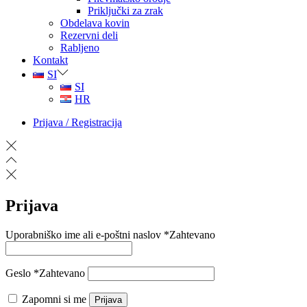
Priključki za zrak
Obdelava kovin
Rezervni deli
Rabljeno
Kontakt
SI
SI
HR
Prijava / Registracija
Prijava
Uporabniško ime ali e-poštni naslov
*
Zahtevano
Geslo
*
Zahtevano
Zapomni si me
Prijava