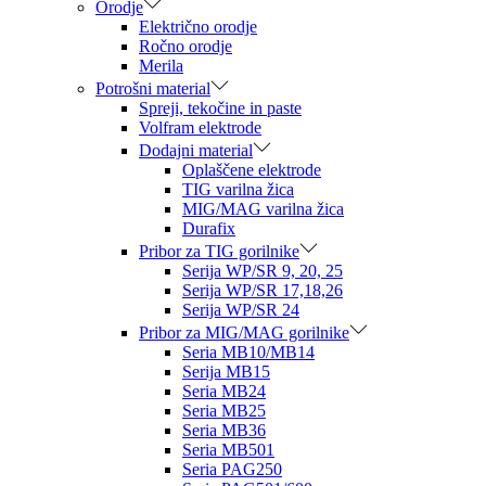
Orodje
Električno orodje
Ročno orodje
Merila
Potrošni material
Spreji, tekočine in paste
Volfram elektrode
Dodajni material
Oplaščene elektrode
TIG varilna žica
MIG/MAG varilna žica
Durafix
Pribor za TIG gorilnike
Serija WP/SR 9, 20, 25
Serija WP/SR 17,18,26
Serija WP/SR 24
Pribor za MIG/MAG gorilnike
Seria MB10/MB14
Serija MB15
Seria MB24
Seria MB25
Seria MB36
Seria MB501
Seria PAG250