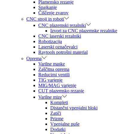
Plamensko rezanje
Spajkanje
Čiščenje zvarov
CNC stroji in roboti
CNC plazemski rezalniki
Izvori za CNC plazemske rezalnike
CNC laserski rezalniki
Robotizacija
Laserski označevalci
Raytools potrošni material
Oprema
Varilne maske
Zaščitna oprema
Reducirni ventili
TIG varjenje
MIG/MAG varjenje
CUT plazemsko rezanje
Varilne mize
Kompleti
Distančni vpenjalni bloki
Zatiči
Prizme
Vpenjalne puše
Dodatki