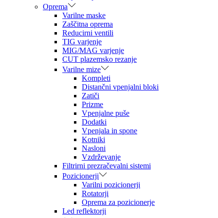
Oprema
Varilne maske
Zaščitna oprema
Reducirni ventili
TIG varjenje
MIG/MAG varjenje
CUT plazemsko rezanje
Varilne mize
Kompleti
Distančni vpenjalni bloki
Zatiči
Prizme
Vpenjalne puše
Dodatki
Vpenjala in spone
Kotniki
Nasloni
Vzdrževanje
Filtrirni prezračevalni sistemi
Pozicionerji
Varilni pozicionerji
Rotatorji
Oprema za pozicionerje
Led reflektorji