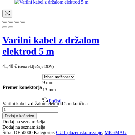
Varilni kabel z držalom
elektrod 5 m
41,48
€
(cena vključuje DDV)
9 mm
Premer konektorja
13 mm
Počisti
Varilni kabel z držalom elektrod 5 m količina
Dodaj v košarico
Dodaj na seznam želja
Dodaj na seznam želja
Šifra:
DE50000
Kategorije:
CUT plazemsko rezanje
,
MIG/MAG