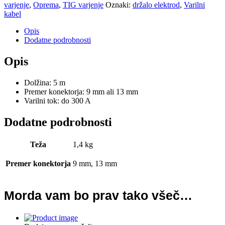
varjenje
,
Oprema
,
TIG varjenje
Oznaki:
držalo elektrod
,
Varilni
kabel
Opis
Dodatne podrobnosti
Opis
Dolžina: 5 m
Premer konektorja: 9 mm ali 13 mm
Varilni tok: do 300 A
Dodatne podrobnosti
Teža
1,4 kg
Premer konektorja
9 mm, 13 mm
Morda vam bo prav tako všeč…