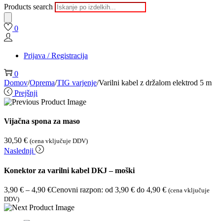
Products search
0
Prijava / Registracija
0
Domov
/
Oprema
/
TIG varjenje
/
Varilni kabel z držalom elektrod 5 m
Prejšnji
Vijačna spona za maso
30,50
€
(cena vključuje DDV)
Naslednji
Konektor za varilni kabel DKJ – moški
3,90
€
–
4,90
€
Cenovni razpon: od 3,90 € do 4,90 €
(cena vključuje
DDV)