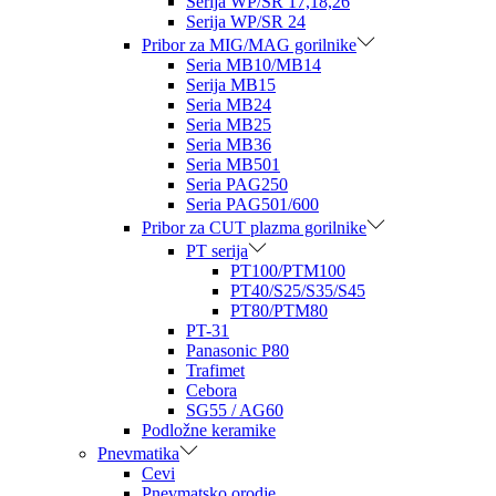
Serija WP/SR 17,18,26
Serija WP/SR 24
Pribor za MIG/MAG gorilnike
Seria MB10/MB14
Serija MB15
Seria MB24
Seria MB25
Seria MB36
Seria MB501
Seria PAG250
Seria PAG501/600
Pribor za CUT plazma gorilnike
PT serija
PT100/PTM100
PT40/S25/S35/S45
PT80/PTM80
PT-31
Panasonic P80
Trafimet
Cebora
SG55 / AG60
Podložne keramike
Pnevmatika
Cevi
Pnevmatsko orodje