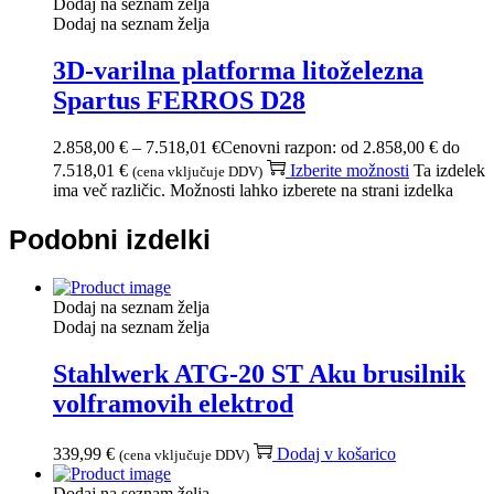
Dodaj na seznam želja
Dodaj na seznam želja
3D-varilna platforma litoželezna
Spartus FERROS D28
2.858,00
€
–
7.518,01
€
Cenovni razpon: od 2.858,00 € do
7.518,01 €
Izberite možnosti
Ta izdelek
(cena vključuje DDV)
ima več različic. Možnosti lahko izberete na strani izdelka
Podobni izdelki
Dodaj na seznam želja
Dodaj na seznam želja
Stahlwerk ATG-20 ST Aku brusilnik
volframovih elektrod
339,99
€
Dodaj v košarico
(cena vključuje DDV)
Dodaj na seznam želja