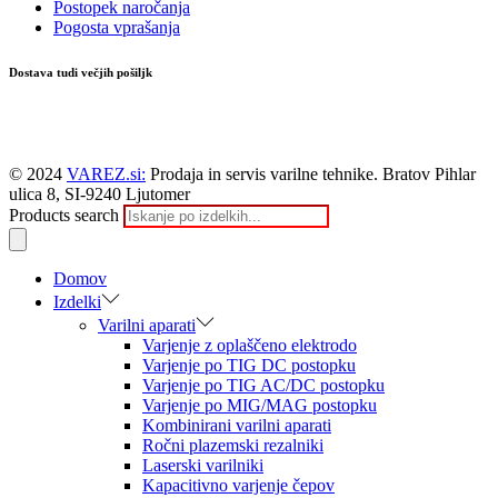
Postopek naročanja
Pogosta vprašanja
Dostava tudi večjih pošiljk
© 2024
VAREZ.si:
Prodaja in servis varilne tehnike. Bratov Pihlar
ulica 8, SI-9240 Ljutomer
Products search
Domov
Izdelki
Varilni aparati
Varjenje z oplaščeno elektrodo
Varjenje po TIG DC postopku
Varjenje po TIG AC/DC postopku
Varjenje po MIG/MAG postopku
Kombinirani varilni aparati
Ročni plazemski rezalniki
Laserski varilniki
Kapacitivno varjenje čepov