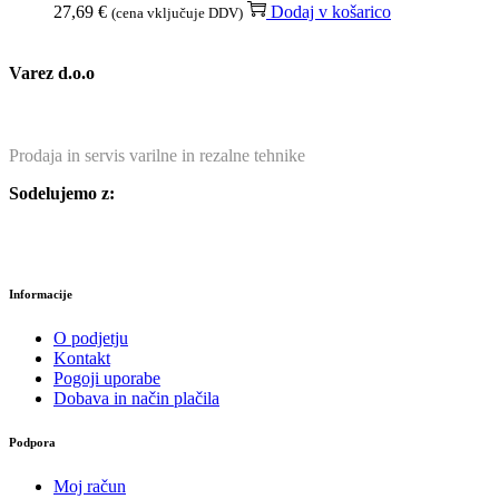
27,69
€
Dodaj v košarico
(cena vključuje DDV)
Varez d.o.o
Prodaja in servis varilne in rezalne tehnike
Sodelujemo z:
Informacije
O podjetju
Kontakt
Pogoji uporabe
Dobava in način plačila
Podpora
Moj račun