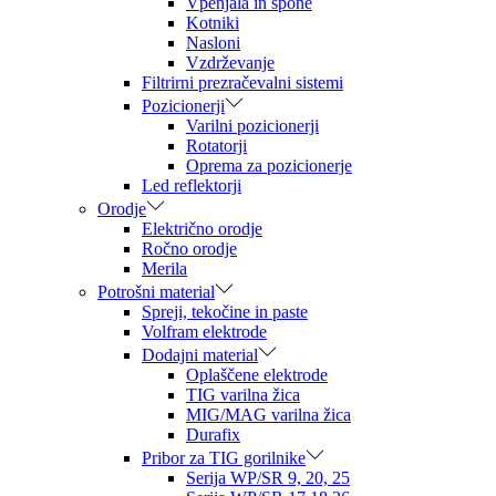
Vpenjala in spone
Kotniki
Nasloni
Vzdrževanje
Filtrirni prezračevalni sistemi
Pozicionerji
Varilni pozicionerji
Rotatorji
Oprema za pozicionerje
Led reflektorji
Orodje
Električno orodje
Ročno orodje
Merila
Potrošni material
Spreji, tekočine in paste
Volfram elektrode
Dodajni material
Oplaščene elektrode
TIG varilna žica
MIG/MAG varilna žica
Durafix
Pribor za TIG gorilnike
Serija WP/SR 9, 20, 25