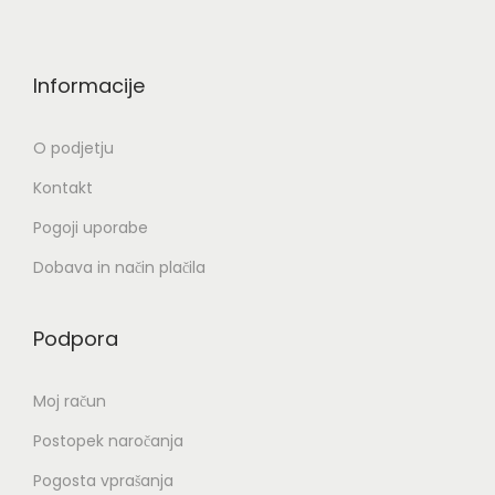
5
č
,
r
6
a
Informacije
2
z
l
O podjetju
€
i
Kontakt
d
č
o
Pogoji uporabe
i
7
c
Dobava in način plačila
6
.
,
M
Podpora
8
o
6
ž
Moj račun
n
Postopek naročanja
€
o
s
Pogosta vprašanja