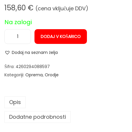
n
158,60
€
(cena vključuje DDV)
Na zalogi
DODAJ V KOŠARICO
S
T
Dodaj na seznam želja
A
H
Šifra:
4260294088597
L
Kategoriji:
Oprema
,
Orodje
W
E
R
Opis
K
S
Dodatne podrobnosti
M
-