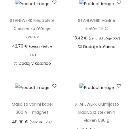
2
0
STAHLWERK Electrolyte
STAHLWERK Varilne
0
Cleaner za čiščenje
klešče TIP C
W
zvarov
13,42
€
(cena vključuje DDV)
i
42,70
€
Dodaj v košarico
(cena vključuje
n
n
DDV)
Dodaj v košarico
a
j
v
e
č
4
Masa za varilni kabel
STAHLWERK Gumijasto
5
300 A – magnet
kladivo iz steklenih
0
vlaken 680 g
49,90
€
(cena vključuje
0