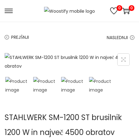
0
0
S
S
k
k
i
i
PREJŠNJI
NASLEDNJI
p
p
t
t
o
o
n
c
a
o
v
n
i
t
g
e
a
n
STAHLWERK SM-1200 ST brusilnik
t
t
i
1200 W in največ 4500 obratov
o