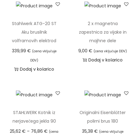
Stahlwerk ATG-20 ST
2 x magnetna
Aku brusilnik
zapestnica za vijake in
volframovih elektrod
majhne dele
339,99
€
9,00
€
(cena vključuje
(cena vključuje DDV)
Dodaj v košarico
DDV)
Dodaj v košarico
STAHLWERK Kotnik iz
Originalni Eisenblätter
nerjavečega jekla 90
polirni brus 180
C
25,62
€
–
76,86
€
35,38
€
(cena
(cena vključuje