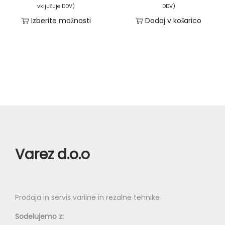
e
vključuje DDV)
DDV)
n
Izberite možnosti
Dodaj v košarico
o
T
v
a
n
i
i
z
r
d
a
e
z
l
p
e
o
k
Varez d.o.o
n
i
:
m
o
a
Prodaja in servis varilne in rezalne tehnike
d
v
2
Sodelujemo z:
e