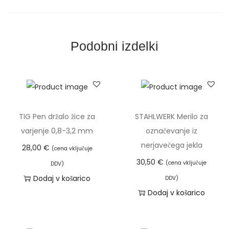
1
2
0
Podobni izdelki
0
S
T
b
r
TIG Pen držalo žice za
STAHLWERK Merilo za
u
varjenje 0,8-3,2 mm
označevanje iz
s
nerjavečega jekla
28,00
€
(cena vključuje
i
30,50
€
(cena vključuje
DDV)
l
Dodaj v košarico
DDV)
n
Dodaj v košarico
i
k
1