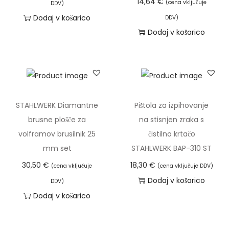
14,64
€
(cena vključuje
DDV)
o
Dodaj v košarico
DDV)
b
Dodaj v košarico
r
a
t
o
v
STAHLWERK Diamantne
Pištola za izpihovanje
k
brusne plošče za
na stisnjen zraka s
o
volframov brusilnik 25
čistilno krtačo
l
mm set
STAHLWERK BAP-310 ST
i
30,50
€
18,30
€
(cena vključuje
(cena vključuje DDV)
č
Dodaj v košarico
DDV)
i
Dodaj v košarico
n
a