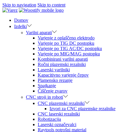
Skip to navigation
Skip to content
Domov
Izdelki
Varilni aparati
Varjenje z oplaščeno elektrodo
Varjenje po TIG DC postopku
Varjenje po TIG AC/DC postopku
Varjenje po MIG/MAG postopku
Kombinirani varilni aparati
Ročni plazemski rezalniki
Laserski varilniki
Kapacitivno varjenje čepov
Plamensko rezanje
Spajkanje
Čiščenje zvarov
CNC stroji in roboti
CNC plazemski rezalniki
Izvori za CNC plazemske rezalnike
CNC laserski rezalniki
Robotizacija
Laserski označevalci
Raytools potrošni material