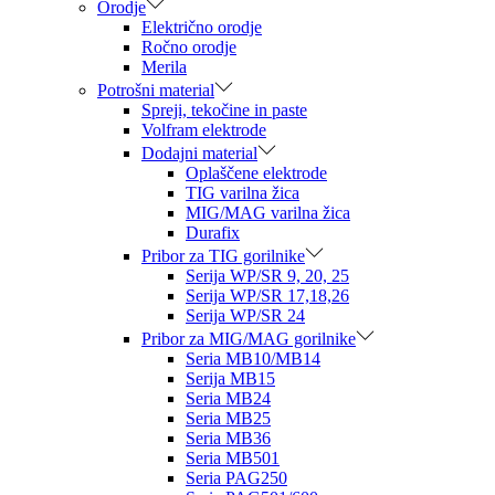
Orodje
Električno orodje
Ročno orodje
Merila
Potrošni material
Spreji, tekočine in paste
Volfram elektrode
Dodajni material
Oplaščene elektrode
TIG varilna žica
MIG/MAG varilna žica
Durafix
Pribor za TIG gorilnike
Serija WP/SR 9, 20, 25
Serija WP/SR 17,18,26
Serija WP/SR 24
Pribor za MIG/MAG gorilnike
Seria MB10/MB14
Serija MB15
Seria MB24
Seria MB25
Seria MB36
Seria MB501
Seria PAG250