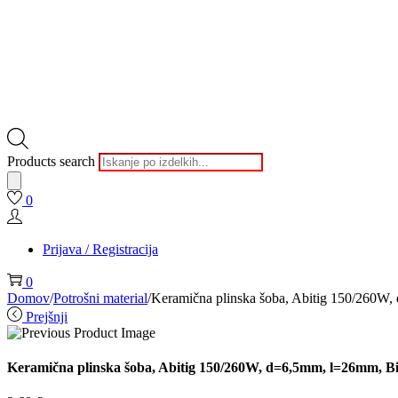
Products search
0
Prijava / Registracija
0
Domov
/
Potrošni material
/
Keramična plinska šoba, Abitig 150/260W
Prejšnji
Keramična plinska šoba, Abitig 150/260W, d=6,5mm, l=26mm, Bi