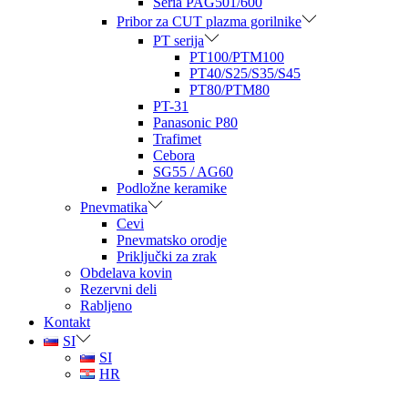
Seria PAG501/600
Pribor za CUT plazma gorilnike
PT serija
PT100/PTM100
PT40/S25/S35/S45
PT80/PTM80
PT-31
Panasonic P80
Trafimet
Cebora
SG55 / AG60
Podložne keramike
Pnevmatika
Cevi
Pnevmatsko orodje
Priključki za zrak
Obdelava kovin
Rezervni deli
Rabljeno
Kontakt
SI
SI
HR