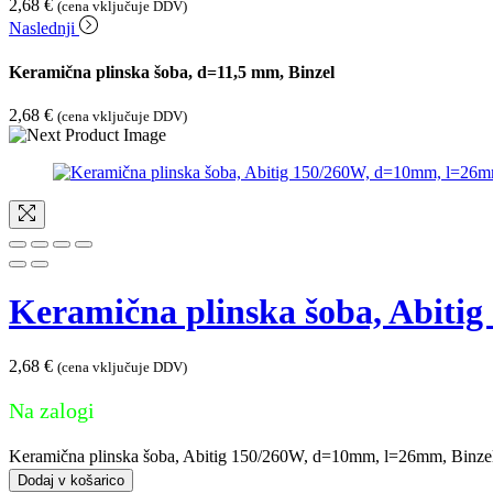
2,68
€
(cena vključuje DDV)
Naslednji
Keramična plinska šoba, d=11,5 mm, Binzel
2,68
€
(cena vključuje DDV)
Keramična plinska šoba, Abiti
2,68
€
(cena vključuje DDV)
Na zalogi
Keramična plinska šoba, Abitig 150/260W, d=10mm, l=26mm, Binzel
Dodaj v košarico