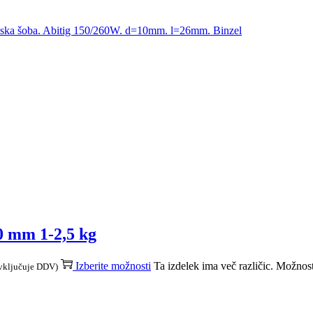
nska šoba. Abitig 150/260W. d=10mm. l=26mm. Binzel
0 mm 1-2,5 kg
Izberite možnosti
Ta izdelek ima več različic. Možnost
 vključuje DDV)