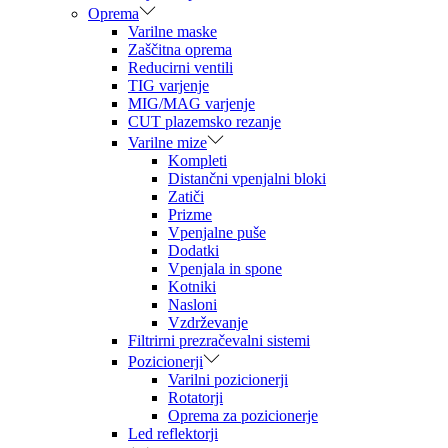
Oprema
Varilne maske
Zaščitna oprema
Reducirni ventili
TIG varjenje
MIG/MAG varjenje
CUT plazemsko rezanje
Varilne mize
Kompleti
Distančni vpenjalni bloki
Zatiči
Prizme
Vpenjalne puše
Dodatki
Vpenjala in spone
Kotniki
Nasloni
Vzdrževanje
Filtrirni prezračevalni sistemi
Pozicionerji
Varilni pozicionerji
Rotatorji
Oprema za pozicionerje
Led reflektorji