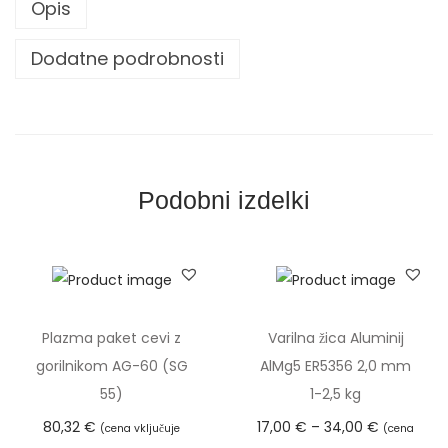
Opis
v
z
Dodatne podrobnosti
a
t
e
s
t
Podobni izdelki
i
r
a
n
j
Plazma paket cevi z
Varilna žica Aluminij
e
gorilnikom AG-60 (SG
AlMg5 ER5356 2,0 mm
z
55)
1-2,5 kg
v
C
80,32
€
17,00
€
–
34,00
€
(cena vključuje
(cena
a