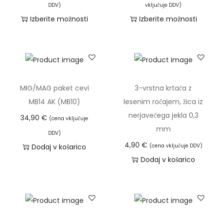
e
DDV)
vključuje DDV)
r
n
Izberite možnosti
Izberite možnosti
o
o
T
T
v
v
a
a
S
n
i
i
p
i
z
z
a
r
d
d
MIG/MAG paket cevi
3-vrstna krtača z
w
a
e
e
MB14 AK (MB10)
lesenim ročajem, žica iz
c
z
l
l
nerjavečega jekla 0,3
34,90
€
(cena vključuje
h
p
e
e
mm
e
DDV)
o
k
k
4,90
€
Dodaj v košarico
(cena vključuje DDV)
m
n
i
i
Dodaj v košarico
3
:
m
m
x
o
a
a
5
d
v
v
0
1
e
e
0