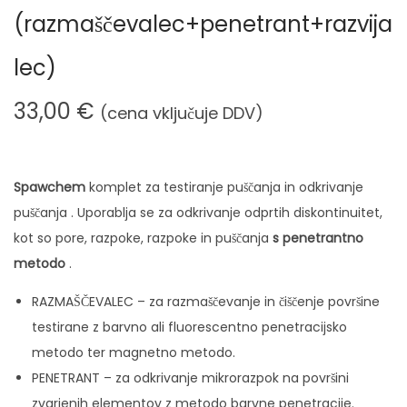
n
(razmaščevalec+penetrant+razvija
lec)
33,00
€
(cena vključuje DDV)
Spawchem
komplet za testiranje puščanja in odkrivanje
puščanja . Uporablja se za odkrivanje odprtih diskontinuitet,
kot so pore, razpoke, razpoke in puščanja
s penetrantno
metodo
.
RAZMAŠČEVALEC – za razmaščevanje in čiščenje površine
testirane z barvno ali fluorescentno penetracijsko
metodo ter magnetno metodo.
PENETRANT – za odkrivanje mikrorazpok na površini
zvarjenih elementov z metodo barvne penetracije.