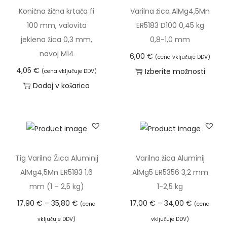
7
č
č
Konična žična krtača fi
Varilna žica AlMg4,5Mn
m
,
r
r
100 mm, valovita
ER5183 D100 0,45 kg
l
0
a
a
jeklena žica 0,3 mm,
0,8-1,0 mm
(
0
z
z
navoj M14
r
6,00
€
(cena vključuje DDV)
l
l
a
4,05
€
Izberite možnosti
(cena vključuje DDV)
€
i
i
z
T
Dodaj v košarico
d
č
č
m
a
o
i
i
a
i
3
c
c
š
z
4
.
.
č
d
,
M
M
e
e
Tig Varilna Žica Aluminij
Varilna žica Aluminij
0
o
o
v
l
AlMg4,5Mn ER5183 1,6
AlMg5 ER5356 3,2 mm
0
ž
ž
a
e
mm (1 – 2,5 kg)
1-2,5 kg
n
n
l
k
€
C
C
17,90
€
–
35,80
€
17,00
€
–
34,00
€
o
o
(cena
(cena
e
i
e
e
s
s
vključuje DDV)
vključuje DDV)
c