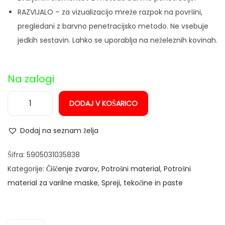
RAZVIJALO – za vizualizacijo mreže razpok na površini,
pregledani z barvno penetracijsko metodo. Ne vsebuje
jedkih sestavin. Lahko se uporablja na neželeznih kovinah.
Na zalogi
DODAJ V KOŠARICO
S
e
Dodaj na seznam želja
t
s
Šifra:
5905031035838
p
Kategorije:
Čiščenje zvarov
,
Potrošni material
,
Potrošni
r
material za varilne maske
,
Spreji, tekočine in paste
e
j
e