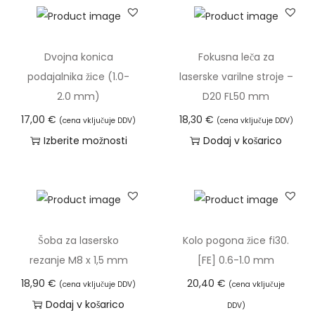
č
1
.
r
,
M
a
9
Dvojna konica
Fokusna leča za
o
z
0
podajalnika žice (1.0-
laserske varilne stroje –
ž
l
2.0 mm)
D20 FL50 mm
n
i
€
o
17,00
€
18,30
€
(cena vključuje DDV)
(cena vključuje DDV)
č
s
Izberite možnosti
Dodaj v košarico
i
t
T
c
i
a
.
l
i
M
a
z
o
h
d
Šoba za lasersko
Kolo pogona žice fi30.
ž
k
e
rezanje M8 x 1,5 mm
[FE] 0.6-1.0 mm
n
o
l
o
18,90
€
20,40
€
(cena vključuje DDV)
(cena vključuje
i
e
s
Dodaj v košarico
DDV)
z