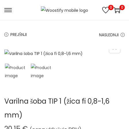
0
0
S
S
k
k
i
i
PREJŠNJI
NASLEDNJI
p
p
t
t
o
o
n
c
a
o
v
n
i
t
g
e
Varilna šoba TIP 1 (žica fi 0,8-1,6
a
n
t
t
mm)
i
o
20,15
€