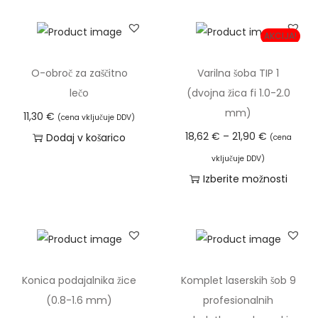
-
1
AKCIJA!
,
6
O-obroč za zaščitno
Varilna šoba TIP 1
m
lečo
(dvojna žica fi 1.0-2.0
m
mm)
11,30
€
(cena vključuje DDV)
)
C
18,62
€
–
21,90
€
Dodaj v košarico
(cena
k
e
o
vključuje DDV)
n
Izberite možnosti
l
o
T
i
v
a
č
n
i
i
i
z
n
r
d
a
Konica podajalnika žice
Komplet laserskih šob 9
a
e
(0.8-1.6 mm)
profesionalnih
z
l