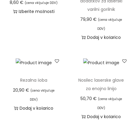
dodatkov za laserski
8,60
€
(cena vključuje DDV)
p
e
varilni gorilnik
Izberite možnosti
o
k
79,90
€
T
(cena vključuje
n
i
a
DDV)
:
m
i
Dodaj v košarico
o
a
z
d
v
d
1
e
e
8
č
l
,
r
e
Rezalna šoba
Nosilec laserske glave
6
a
k
za enojno linijo
20,90
€
(cena vključuje
2
z
i
50,70
€
(cena vključuje
DDV)
l
m
Dodaj v košarico
€
DDV)
i
a
Dodaj v košarico
d
č
v
o
i
e
2
c