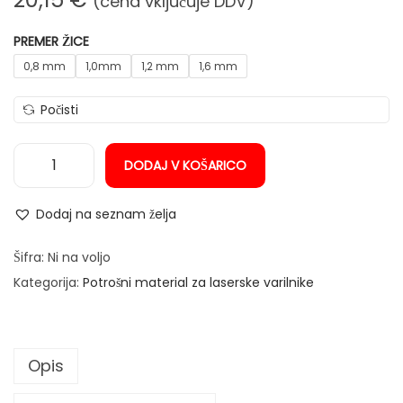
(cena vključuje DDV)
n
PREMER ŽICE
0,8 mm
1,0mm
1,2 mm
1,6 mm
Počisti
DODAJ V KOŠARICO
V
a
Dodaj na seznam želja
r
i
Šifra:
Ni na voljo
l
Kategorija:
Potrošni material za laserske varilnike
n
a
š
Opis
o