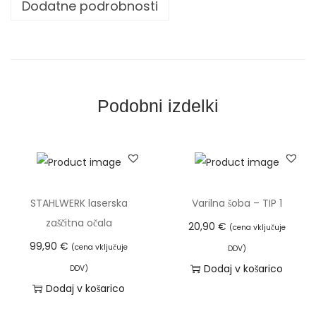
b
Dodatne podrobnosti
a
T
I
P
1
Podobni izdelki
(
ž
i
c
a
STAHLWERK laserska
Varilna šoba – TIP 1
f
zaščitna očala
20,90
€
(cena vključuje
i
99,90
€
(cena vključuje
DDV)
0
Dodaj v košarico
DDV)
,
Dodaj v košarico
8