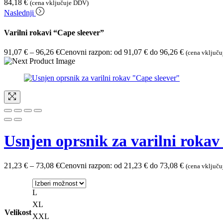
84,18
€
(cena vključuje DDV)
Naslednji
Varilni rokavi “Cape sleever”
91,07
€
–
96,26
€
Cenovni razpon: od 91,07 € do 96,26 €
(cena vključ
Usnjen oprsnik za varilni rokav
21,23
€
–
73,08
€
Cenovni razpon: od 21,23 € do 73,08 €
(cena vključ
L
XL
Velikost
XXL