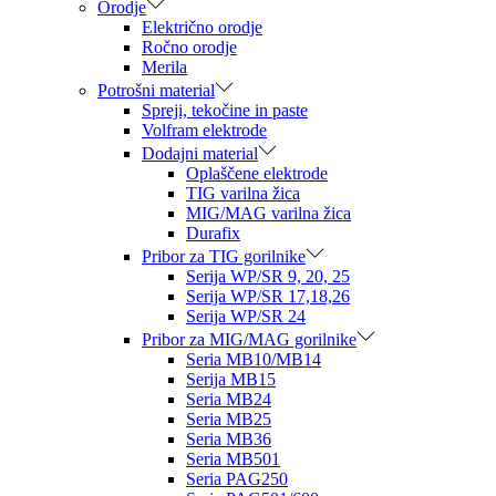
Orodje
Električno orodje
Ročno orodje
Merila
Potrošni material
Spreji, tekočine in paste
Volfram elektrode
Dodajni material
Oplaščene elektrode
TIG varilna žica
MIG/MAG varilna žica
Durafix
Pribor za TIG gorilnike
Serija WP/SR 9, 20, 25
Serija WP/SR 17,18,26
Serija WP/SR 24
Pribor za MIG/MAG gorilnike
Seria MB10/MB14
Serija MB15
Seria MB24
Seria MB25
Seria MB36
Seria MB501
Seria PAG250