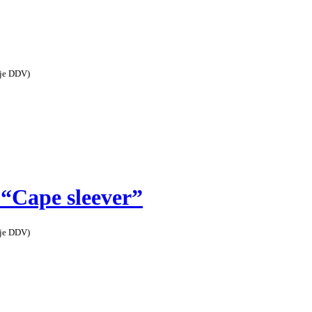
uje DDV)
 “Cape sleever”
uje DDV)