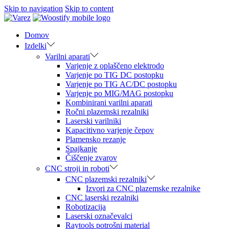
Skip to navigation
Skip to content
Domov
Izdelki
Varilni aparati
Varjenje z oplaščeno elektrodo
Varjenje po TIG DC postopku
Varjenje po TIG AC/DC postopku
Varjenje po MIG/MAG postopku
Kombinirani varilni aparati
Ročni plazemski rezalniki
Laserski varilniki
Kapacitivno varjenje čepov
Plamensko rezanje
Spajkanje
Čiščenje zvarov
CNC stroji in roboti
CNC plazemski rezalniki
Izvori za CNC plazemske rezalnike
CNC laserski rezalniki
Robotizacija
Laserski označevalci
Raytools potrošni material