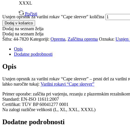
XXXL
Počisti
Usnjen oprsnik za varilni rokav "Cape sleever" količina
Dodaj v košarico
Dodaj na seznam želja
Dodaj na seznam želja
Šifra:
44-7820
Kategoriji:
Oprema
,
Zaščitna oprema
Oznaka:
Usnjen 
Opis
Dodatne podrobnosti
Opis
Usnjen oprsnik za varilni rokav “Cape sleever” – prsni del za varilni 
lahko naročite tukaj:
Varilni rokavi “Cape sleever”
Primer uporabe: zaščita pri varjenju, rezanju z plazemskim rezalniko
Standard: EN-ISO 11611:2007
Certifikat: TÜV BP 60041277 0001
Na zalogi različne velikosti (L, XL, XXL, XXXL)
Dodatne podrobnosti