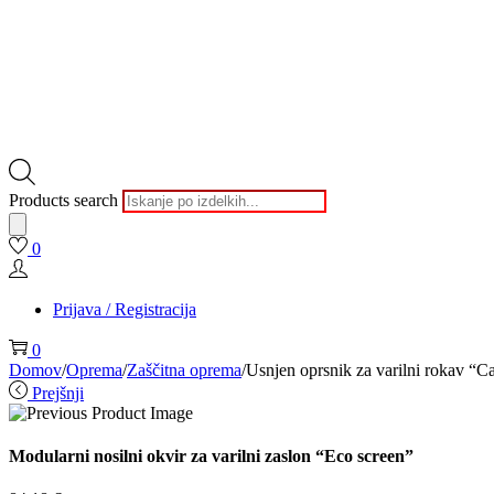
Products search
0
Prijava / Registracija
0
Domov
/
Oprema
/
Zaščitna oprema
/
Usnjen oprsnik za varilni rokav “C
Prejšnji
Modularni nosilni okvir za varilni zaslon “Eco screen”