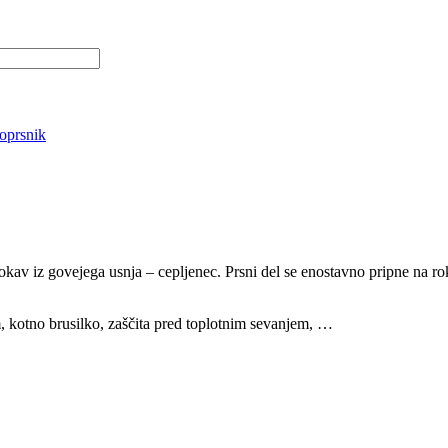
oprsnik
rokav iz govejega usnja – cepljenec. Prsni del se enostavno pripne na rok
m, kotno brusilko, zaščita pred toplotnim sevanjem, …