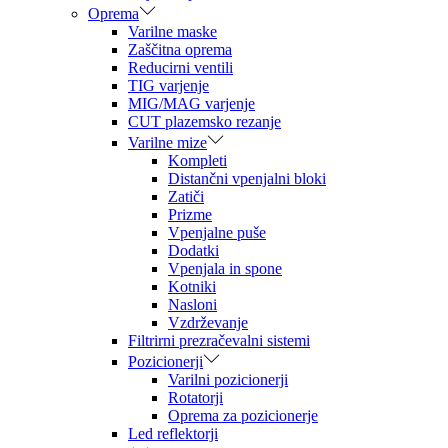
Oprema
Varilne maske
Zaščitna oprema
Reducirni ventili
TIG varjenje
MIG/MAG varjenje
CUT plazemsko rezanje
Varilne mize
Kompleti
Distančni vpenjalni bloki
Zatiči
Prizme
Vpenjalne puše
Dodatki
Vpenjala in spone
Kotniki
Nasloni
Vzdrževanje
Filtrirni prezračevalni sistemi
Pozicionerji
Varilni pozicionerji
Rotatorji
Oprema za pozicionerje
Led reflektorji