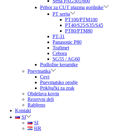
Seria PAG501/600
Pribor za CUT plazma gorilnike
PT serija
PT100/PTM100
PT40/S25/S35/S45
PT80/PTM80
PT-31
Panasonic P80
Trafimet
Cebora
SG55 / AG60
Podložne keramike
Pnevmatika
Cevi
Pnevmatsko orodje
Priključki za zrak
Obdelava kovin
Rezervni deli
Rabljeno
Kontakt
SI
SI
HR