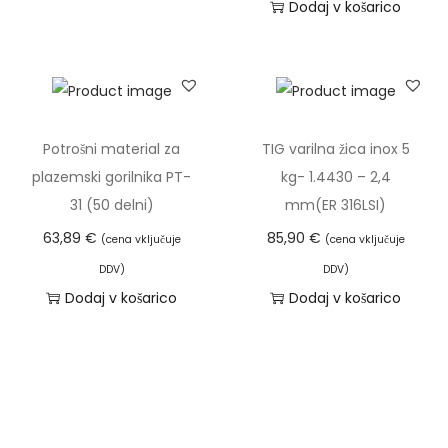
s
Dodaj v košarico
i
:
:
m
m
t
č
o
o
a
a
i
i
d
d
v
v
l
c
3
1
e
e
a
.
6
7
č
č
h
Potrošni material za
TIG varilna žica inox 5
M
,
,
r
r
k
plazemski gorilnika PT-
kg- 1.4430 – 2,4
o
5
6
a
a
o
31 (50 delni)
mm(ER 316LSI)
ž
4
9
z
z
i
n
63,89
€
85,90
€
(cena vključuje
(cena vključuje
l
l
z
o
€
€
DDV)
DDV)
i
i
b
s
Dodaj v košarico
Dodaj v košarico
d
d
č
č
e
t
o
o
i
i
r
i
3
1
c
c
e
l
7
8
.
.
t
a
,
,
M
M
e
h
6
9
o
o