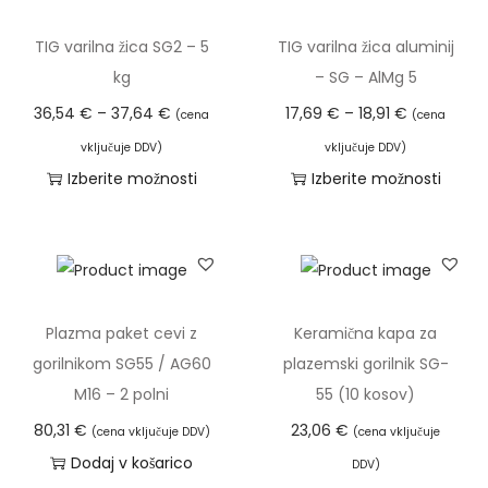
e
n
z
1
č
i
d
TIG varilna žica SG2 – 5
TIG varilna žica aluminij
,
r
)
e
kg
– SG – AlMg 5
3
a
k
l
C
C
36,54
€
–
37,64
€
17,69
€
–
18,91
€
(cena
(cena
0
z
o
e
e
e
vključuje DDV)
vključuje DDV)
l
l
k
n
n
Izberite možnosti
Izberite možnosti
€
i
i
i
o
o
T
T
d
č
č
m
v
v
a
a
o
i
i
a
n
n
i
i
8
c
n
v
i
i
z
z
0
.
a
e
r
r
d
d
,
Plazma paket cevi z
Keramična kapa za
M
č
a
a
e
e
0
gorilnikom SG55 / AG60
plazemski gorilnik SG-
o
r
z
z
l
l
0
M16 – 2 polni
55 (10 kosov)
ž
a
p
p
e
e
n
80,31
€
23,06
€
(cena vključuje DDV)
(cena vključuje
z
o
o
k
k
€
o
Dodaj v košarico
DDV)
l
n
n
i
i