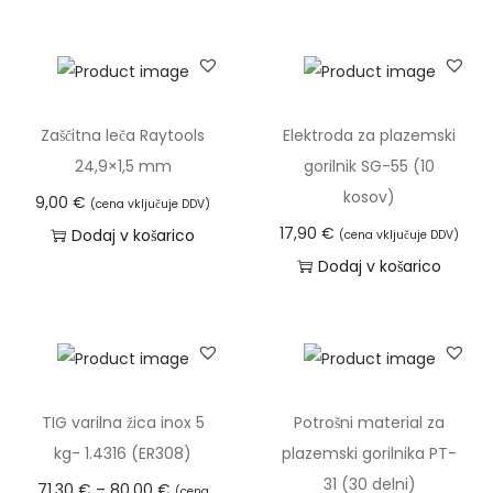
l
z
a
p
l
Zaščitna leča Raytools
Elektroda za plazemski
a
24,9×1,5 mm
gorilnik SG-55 (10
z
kosov)
9,00
€
(cena vključuje DDV)
e
17,90
€
Dodaj v košarico
(cena vključuje DDV)
m
Dodaj v košarico
s
k
i
g
o
TIG varilna žica inox 5
Potrošni material za
r
kg- 1.4316 (ER308)
plazemski gorilnika PT-
i
31 (30 delni)
C
71,30
€
–
80,00
€
(cena