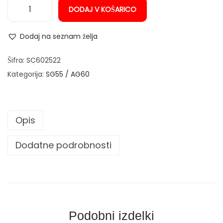
DODAJ V KOŠARICO
n
P
o
Dodaj na seznam želja
t
r
Šifra:
SC602522
o
Kategorija:
SG55 / AG60
š
n
i
Opis
m
a
Dodatne podrobnosti
t
e
r
i
a
Podobni izdelki