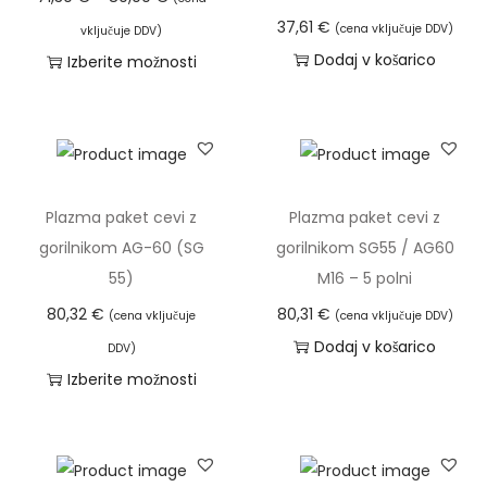
l
e
37,61
€
(cena vključuje DDV)
vključuje DDV)
n
n
Dodaj v košarico
Izberite možnosti
i
o
T
k
v
a
a
n
i
S
i
z
G
r
d
Plazma paket cevi z
Plazma paket cevi z
-
a
e
gorilnikom AG-60 (SG
gorilnikom SG55 / AG60
5
z
l
55)
M16 – 5 polni
5
p
e
(
80,32
€
80,31
€
(cena vključuje
(cena vključuje DDV)
o
k
2
Dodaj v košarico
DDV)
n
i
2
Izberite možnosti
:
m
d
T
o
a
e
a
d
v
l
i
7