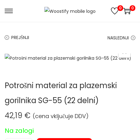
0
0
S
S
k
k
i
i
PREJŠNJI
NASLEDNJI
p
p
t
t
o
o
n
c
a
o
Potrošni material za plazemski
v
n
i
t
gorilnika SG-55 (22 delni)
g
e
a
n
42,19
€
(cena vključuje DDV)
t
t
i
Na zalogi
o