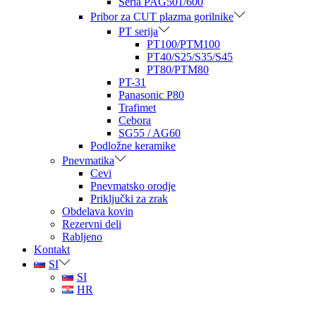
Seria PAG501/600
Pribor za CUT plazma gorilnike
PT serija
PT100/PTM100
PT40/S25/S35/S45
PT80/PTM80
PT-31
Panasonic P80
Trafimet
Cebora
SG55 / AG60
Podložne keramike
Pnevmatika
Cevi
Pnevmatsko orodje
Priključki za zrak
Obdelava kovin
Rezervni deli
Rabljeno
Kontakt
SI
SI
HR