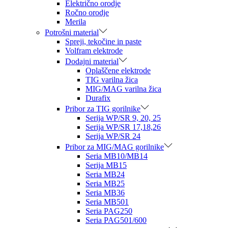
Električno orodje
Ročno orodje
Merila
Potrošni material
Spreji, tekočine in paste
Volfram elektrode
Dodajni material
Oplaščene elektrode
TIG varilna žica
MIG/MAG varilna žica
Durafix
Pribor za TIG gorilnike
Serija WP/SR 9, 20, 25
Serija WP/SR 17,18,26
Serija WP/SR 24
Pribor za MIG/MAG gorilnike
Seria MB10/MB14
Serija MB15
Seria MB24
Seria MB25
Seria MB36
Seria MB501
Seria PAG250
Seria PAG501/600