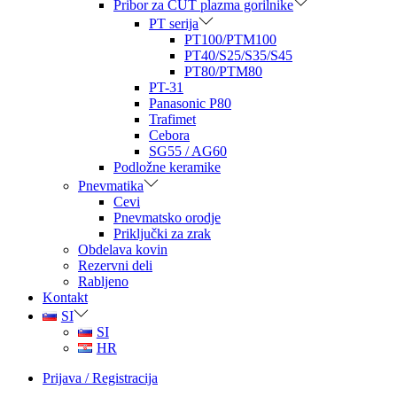
Pribor za CUT plazma gorilnike
PT serija
PT100/PTM100
PT40/S25/S35/S45
PT80/PTM80
PT-31
Panasonic P80
Trafimet
Cebora
SG55 / AG60
Podložne keramike
Pnevmatika
Cevi
Pnevmatsko orodje
Priključki za zrak
Obdelava kovin
Rezervni deli
Rabljeno
Kontakt
SI
SI
HR
Prijava / Registracija