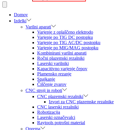
Domov
Izdelki
Varilni aparati
Varjenje z oplaščeno elektrodo
Varjenje po TIG DC postopku
Varjenje po TIG AC/DC postopku
Varjenje po MIG/MAG postopku
Kombinirani varilni aparati
Ročni plazemski rezalniki
Laserski varilniki
Kapacitivno varjenje čepov
Plamensko rezanje
Spajkanje
Čiščenje zvarov
CNC stroji in roboti
CNC plazemski rezalniki
Izvori za CNC plazemske rezalnike
CNC laserski rezalniki
Robotizacija
Laserski označevalci
Raytools potrošni material
Oprema