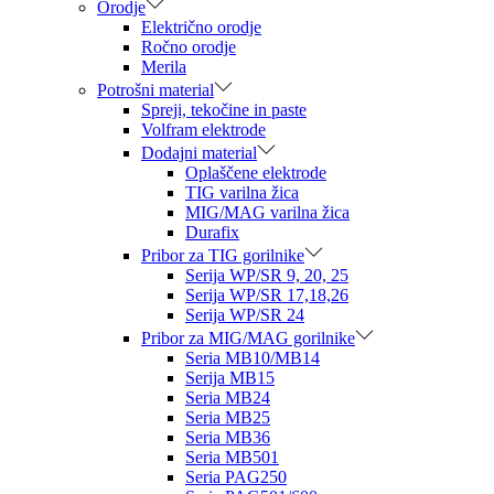
Orodje
Električno orodje
Ročno orodje
Merila
Potrošni material
Spreji, tekočine in paste
Volfram elektrode
Dodajni material
Oplaščene elektrode
TIG varilna žica
MIG/MAG varilna žica
Durafix
Pribor za TIG gorilnike
Serija WP/SR 9, 20, 25
Serija WP/SR 17,18,26
Serija WP/SR 24
Pribor za MIG/MAG gorilnike
Seria MB10/MB14
Serija MB15
Seria MB24
Seria MB25
Seria MB36
Seria MB501
Seria PAG250