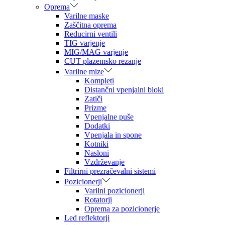
Oprema
Varilne maske
Zaščitna oprema
Reducirni ventili
TIG varjenje
MIG/MAG varjenje
CUT plazemsko rezanje
Varilne mize
Kompleti
Distančni vpenjalni bloki
Zatiči
Prizme
Vpenjalne puše
Dodatki
Vpenjala in spone
Kotniki
Nasloni
Vzdrževanje
Filtrirni prezračevalni sistemi
Pozicionerji
Varilni pozicionerji
Rotatorji
Oprema za pozicionerje
Led reflektorji