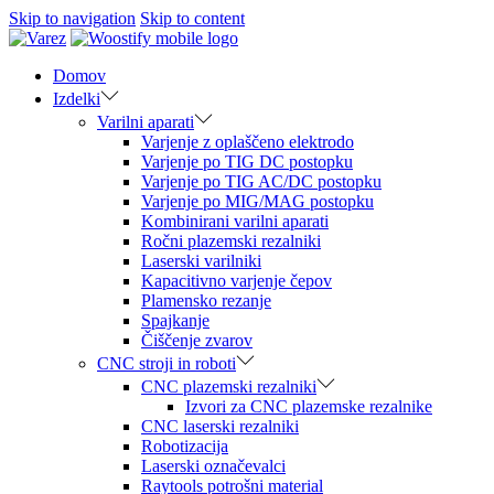
Skip to navigation
Skip to content
Domov
Izdelki
Varilni aparati
Varjenje z oplaščeno elektrodo
Varjenje po TIG DC postopku
Varjenje po TIG AC/DC postopku
Varjenje po MIG/MAG postopku
Kombinirani varilni aparati
Ročni plazemski rezalniki
Laserski varilniki
Kapacitivno varjenje čepov
Plamensko rezanje
Spajkanje
Čiščenje zvarov
CNC stroji in roboti
CNC plazemski rezalniki
Izvori za CNC plazemske rezalnike
CNC laserski rezalniki
Robotizacija
Laserski označevalci
Raytools potrošni material