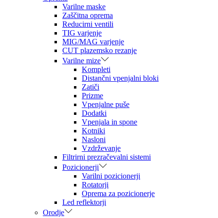
Varilne maske
Zaščitna oprema
Reducirni ventili
TIG varjenje
MIG/MAG varjenje
CUT plazemsko rezanje
Varilne mize
Kompleti
Distančni vpenjalni bloki
Zatiči
Prizme
Vpenjalne puše
Dodatki
Vpenjala in spone
Kotniki
Nasloni
Vzdrževanje
Filtrirni prezračevalni sistemi
Pozicionerji
Varilni pozicionerji
Rotatorji
Oprema za pozicionerje
Led reflektorji
Orodje