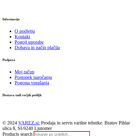
Informacije
O podjetju
Kontakt
Pogoji uporabe
Dobava in način plačila
Podpora
Moj račun
Postopek naročanja
Pogosta vprašanja
Dostava tudi večjih pošiljk
© 2024
VAREZ.si:
Prodaja in servis varilne tehnike. Bratov Pihlar
ulica 8, SI-9240 Ljutomer
Products search