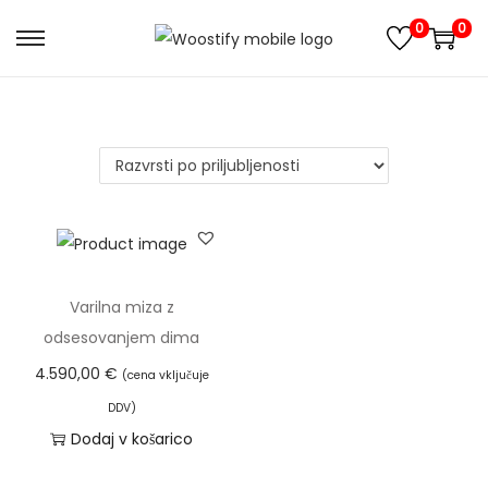
0
0
S
S
k
k
i
i
p
p
t
t
o
o
n
c
a
o
v
n
Varilna miza z
i
t
odsesovanjem dima
g
e
4.590,00
€
(cena vključuje
a
n
DDV)
t
t
Dodaj v košarico
i
o