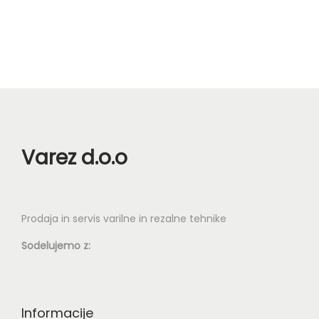
n
Varez d.o.o
Prodaja in servis varilne in rezalne tehnike
Sodelujemo z:
Informacije