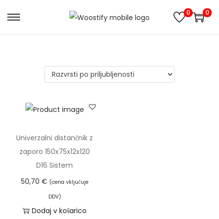
0
0
S
S
k
k
i
i
p
p
t
t
o
o
n
c
a
o
v
n
Univerzalni distančnik z
i
t
zaporo 150x75x12x120
g
e
D16 Sistem
a
n
50,70
€
(cena vključuje
t
t
DDV)
i
Dodaj v košarico
o