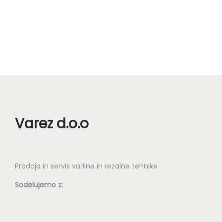
n
Varez d.o.o
Prodaja in servis varilne in rezalne tehnike
Sodelujemo z: