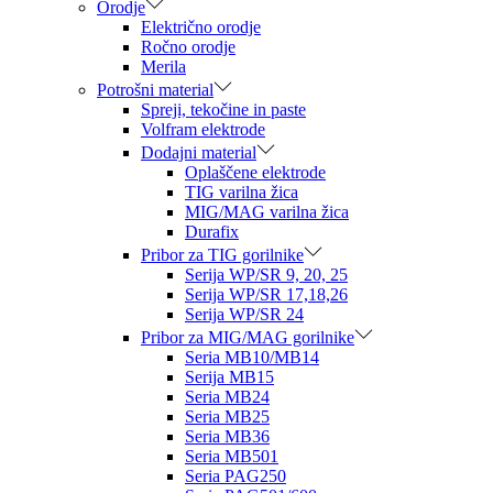
Orodje
Električno orodje
Ročno orodje
Merila
Potrošni material
Spreji, tekočine in paste
Volfram elektrode
Dodajni material
Oplaščene elektrode
TIG varilna žica
MIG/MAG varilna žica
Durafix
Pribor za TIG gorilnike
Serija WP/SR 9, 20, 25
Serija WP/SR 17,18,26
Serija WP/SR 24
Pribor za MIG/MAG gorilnike
Seria MB10/MB14
Serija MB15
Seria MB24
Seria MB25
Seria MB36
Seria MB501
Seria PAG250