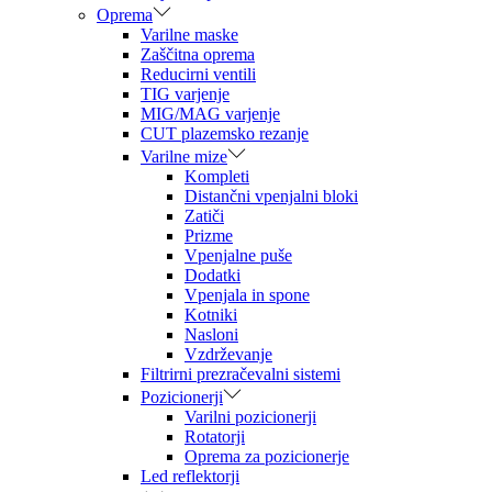
Oprema
Varilne maske
Zaščitna oprema
Reducirni ventili
TIG varjenje
MIG/MAG varjenje
CUT plazemsko rezanje
Varilne mize
Kompleti
Distančni vpenjalni bloki
Zatiči
Prizme
Vpenjalne puše
Dodatki
Vpenjala in spone
Kotniki
Nasloni
Vzdrževanje
Filtrirni prezračevalni sistemi
Pozicionerji
Varilni pozicionerji
Rotatorji
Oprema za pozicionerje
Led reflektorji