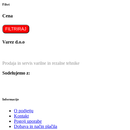
Filtri
Cena
FILTRIRAJ
Varez d.o.o
Prodaja in servis varilne in rezalne tehnike
Sodelujemo z:
Informacije
O podjetju
Kontakt
Pogoji uporabe
Dobava in način plačila