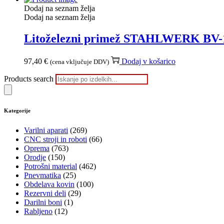
Dodaj na seznam želja
Dodaj na seznam želja
Litoželezni primež STAHLWERK BV-
97,40
€
Dodaj v košarico
(cena vključuje DDV)
Products search
Kategorije
Varilni aparati
(269)
CNC stroji in roboti
(66)
Oprema
(763)
Orodje
(150)
Potrošni material
(462)
Pnevmatika
(25)
Obdelava kovin
(100)
Rezervni deli
(29)
Darilni boni
(1)
Rabljeno
(12)