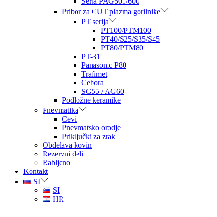
Seria PAG501/600
Pribor za CUT plazma gorilnike
PT serija
PT100/PTM100
PT40/S25/S35/S45
PT80/PTM80
PT-31
Panasonic P80
Trafimet
Cebora
SG55 / AG60
Podložne keramike
Pnevmatika
Cevi
Pnevmatsko orodje
Priključki za zrak
Obdelava kovin
Rezervni deli
Rabljeno
Kontakt
SI
SI
HR