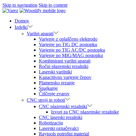
Skip to navigation
Skip to content
Domov
Izdelki
Varilni aparati
Varjenje z oplaščeno elektrodo
Varjenje po TIG DC postopku
Varjenje po TIG AC/DC postopku
Varjenje po MIG/MAG postopku
Kombinirani varilni aparati
Ročni plazemski rezalniki
Laserski varilniki
Kapacitivno varjenje čepov
Plamensko rezanje
Spajkanje
Čiščenje zvarov
CNC stroji in roboti
CNC plazemski rezalniki
Izvori za CNC plazemske rezalnike
CNC laserski rezalniki
Robotizacija
Laserski označevalci
Raytools potrošni material