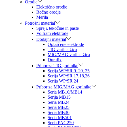
Orodje
Električno orodje
Ročno orodje
Merila
Potrošni material
Spreji, tekočine in paste
Volfram elektrode
Dodajni material
Oplaščene elektrode
TIG varilna žica
MIG/MAG varilna žica
Durafix
Pribor za TIG gorilnike
Serija WP/SR 9, 20, 25
Serija WP/SR 17,18,26
Serija WP/SR 24
Pribor za MIG/MAG gorilnike
Seria MB10/MB14
Serija MB15
Seria MB24
Seria MB25
Seria MB36
Seria MB501
Seria PAG250