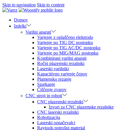
Skip to navigation
Skip to content
Domov
Izdelki
Varilni aparati
Varjenje z oplaščeno elektrodo
Varjenje po TIG DC postopku
Varjenje po TIG AC/DC postopku
Varjenje po MIG/MAG postopku
Kombinirani varilni aparati
Ročni plazemski rezalniki
Laserski varilniki
Kapacitivno varjenje čepov
Plamensko rezanje
Spajkanje
Čiščenje zvarov
CNC stroji in roboti
CNC plazemski rezalniki
Izvori za CNC plazemske rezalnike
CNC laserski rezalniki
Robotizacija
Laserski označevalci
Raytools potrošni material