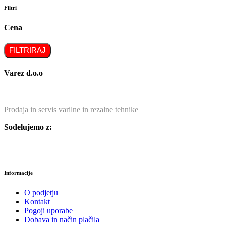
Filtri
Cena
FILTRIRAJ
Varez d.o.o
Prodaja in servis varilne in rezalne tehnike
Sodelujemo z:
Informacije
O podjetju
Kontakt
Pogoji uporabe
Dobava in način plačila