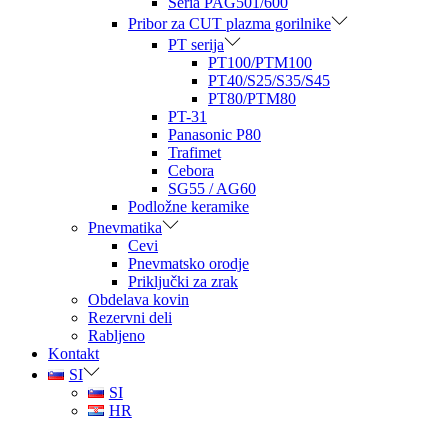
Seria PAG501/600
Pribor za CUT plazma gorilnike
PT serija
PT100/PTM100
PT40/S25/S35/S45
PT80/PTM80
PT-31
Panasonic P80
Trafimet
Cebora
SG55 / AG60
Podložne keramike
Pnevmatika
Cevi
Pnevmatsko orodje
Priključki za zrak
Obdelava kovin
Rezervni deli
Rabljeno
Kontakt
SI
SI
HR