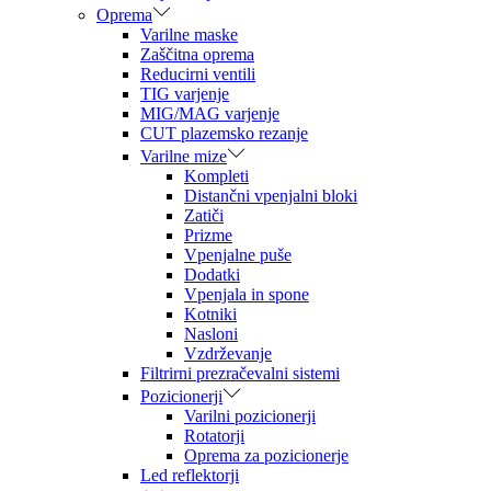
Oprema
Varilne maske
Zaščitna oprema
Reducirni ventili
TIG varjenje
MIG/MAG varjenje
CUT plazemsko rezanje
Varilne mize
Kompleti
Distančni vpenjalni bloki
Zatiči
Prizme
Vpenjalne puše
Dodatki
Vpenjala in spone
Kotniki
Nasloni
Vzdrževanje
Filtrirni prezračevalni sistemi
Pozicionerji
Varilni pozicionerji
Rotatorji
Oprema za pozicionerje
Led reflektorji