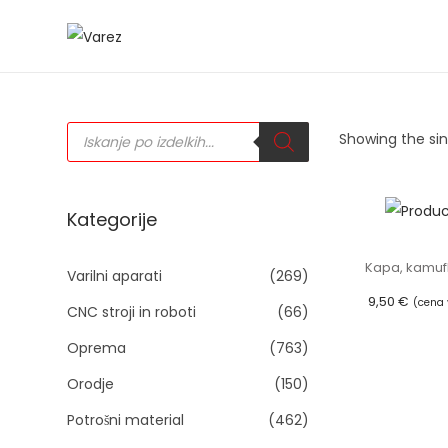
S
S
k
k
i
i
P
p
p
Showing the sin
r
o
t
t
d
u
o
o
c
t
n
c
Kategorije
s
s
a
o
e
a
Kapa, kamuf
v
n
Varilni aparati
(269)
r
c
i
t
9,50
€
(cena 
h
CNC stroji in roboti
(66)
g
e
Izberit
Oprema
(763)
a
n
Orodje
(150)
t
t
i
Potrošni material
(462)
i
o