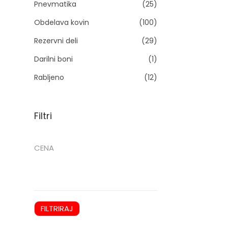
Pnevmatika
(25)
n
Obdelava kovin
(100)
Rezervni deli
(29)
l
Darilni boni
(1)
Rabljeno
(12)
i
Filtri
CENA
FILTRIRAJ