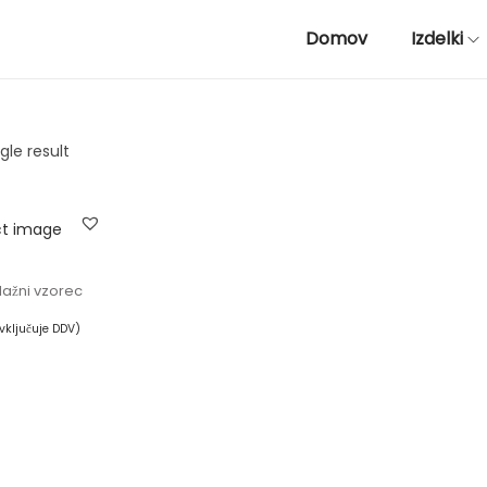
Domov
Izdelki
gle result
lažni vzorec
vključuje DDV)
e možnosti
T
a