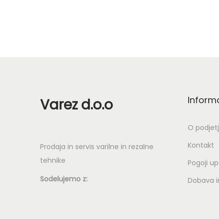
l
i
i
.
Inform
Varez d.o.o
O podjet
Kontakt
Prodaja in servis varilne in rezalne
tehnike
Pogoji u
Sodelujemo z:
Dobava in
i
l