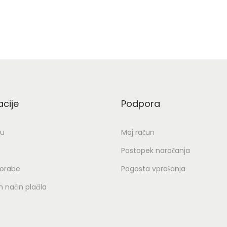
č
c
M
acije
Podpora
o
ž
ju
Moj račun
n
Postopek naročanja
o
porabe
Pogosta vprašanja
s
t
 način plačila