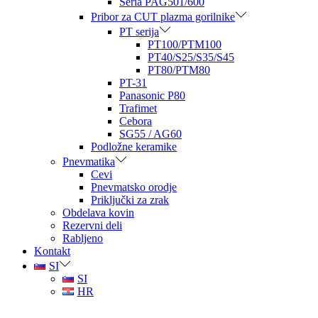
Seria PAG501/600
Pribor za CUT plazma gorilnike
PT serija
PT100/PTM100
PT40/S25/S35/S45
PT80/PTM80
PT-31
Panasonic P80
Trafimet
Cebora
SG55 / AG60
Podložne keramike
Pnevmatika
Cevi
Pnevmatsko orodje
Priključki za zrak
Obdelava kovin
Rezervni deli
Rabljeno
Kontakt
SI
SI
HR