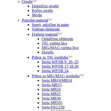
Orodje
Električno orodje
Ročno orodje
Merila
Potrošni material
Spreji, tekočine in paste
Volfram elektrode
Dodajni material
Oplaščene elektrode
TIG varilna žica
MIG/MAG varilna žica
Durafix
Pribor za TIG gorilnike
Serija WP/SR 9, 20, 25
Serija WP/SR 17,18,26
Serija WP/SR 24
Pribor za MIG/MAG gorilnike
Seria MB10/MB14
Serija MB15
Seria MB24
Seria MB25
Seria MB36
Seria MB501
Seria PAG250