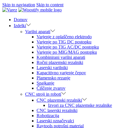
Skip to navigation
Skip to content
Domov
Izdelki
Varilni aparati
Varjenje z oplaščeno elektrodo
Varjenje po TIG DC postopku
Varjenje po TIG AC/DC postopku
Varjenje po MIG/MAG postopku
Kombinirani varilni aparati
Ročni plazemski rezalniki
Laserski varilniki
Kapacitivno varjenje čepov
Plamensko rezanje
Spajkanje
Čiščenje zvarov
CNC stroji in roboti
CNC plazemski rezalniki
Izvori za CNC plazemske rezalnike
CNC laserski rezalniki
Robotizacija
Laserski označevalci
Raytools potrošni material