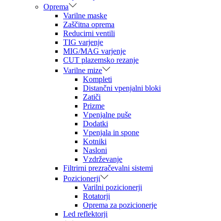
Oprema
Varilne maske
Zaščitna oprema
Reducirni ventili
TIG varjenje
MIG/MAG varjenje
CUT plazemsko rezanje
Varilne mize
Kompleti
Distančni vpenjalni bloki
Zatiči
Prizme
Vpenjalne puše
Dodatki
Vpenjala in spone
Kotniki
Nasloni
Vzdrževanje
Filtrirni prezračevalni sistemi
Pozicionerji
Varilni pozicionerji
Rotatorji
Oprema za pozicionerje
Led reflektorji