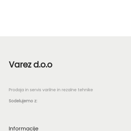
n
Varez d.o.o
Prodaja in servis varilne in rezalne tehnike
Sodelujemo z:
Informacije