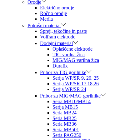
Orodje
Električno orodje
Ročno orodje
Merila
Potrošni material
Spreji, tekočine in paste
Volfram elektrode
Dodajni material
Oplaščene elektrode
TIG varilna žica
MIG/MAG varilna žica
Durafix
Pribor za TIG gorilnike
Serija WP/SR 9, 20, 25
Serija WP/SR 17,18,26
Serija WP/SR 24
Pribor za MIG/MAG gorilnike
Seria MB10/MB14
Serija MB15
Seria MB24
Seria MB25
Seria MB36
Seria MB501
Seria PAG250