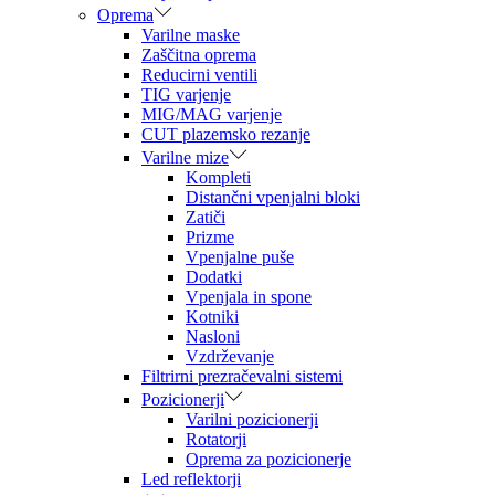
Oprema
Varilne maske
Zaščitna oprema
Reducirni ventili
TIG varjenje
MIG/MAG varjenje
CUT plazemsko rezanje
Varilne mize
Kompleti
Distančni vpenjalni bloki
Zatiči
Prizme
Vpenjalne puše
Dodatki
Vpenjala in spone
Kotniki
Nasloni
Vzdrževanje
Filtrirni prezračevalni sistemi
Pozicionerji
Varilni pozicionerji
Rotatorji
Oprema za pozicionerje
Led reflektorji