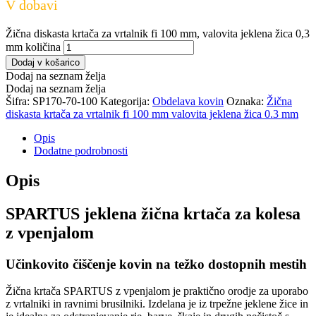
V dobavi
Žična diskasta krtača za vrtalnik fi 100 mm, valovita jeklena žica 0,3
mm količina
Dodaj v košarico
Dodaj na seznam želja
Dodaj na seznam želja
Šifra:
SP170-70-100
Kategorija:
Obdelava kovin
Oznaka:
Žična
diskasta krtača za vrtalnik fi 100 mm valovita jeklena žica 0.3 mm
Opis
Dodatne podrobnosti
Opis
SPARTUS jeklena žična krtača za kolesa
z vpenjalom
Učinkovito čiščenje kovin na težko dostopnih mestih
Žična krtača SPARTUS z vpenjalom je praktično orodje za uporabo
z vrtalniki in ravnimi brusilniki. Izdelana je iz trpežne jeklene žice in