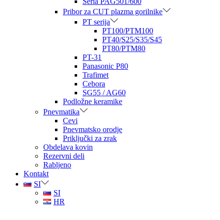
Seria PAG501/600
Pribor za CUT plazma gorilnike
PT serija
PT100/PTM100
PT40/S25/S35/S45
PT80/PTM80
PT-31
Panasonic P80
Trafimet
Cebora
SG55 / AG60
Podložne keramike
Pnevmatika
Cevi
Pnevmatsko orodje
Priključki za zrak
Obdelava kovin
Rezervni deli
Rabljeno
Kontakt
SI
SI
HR