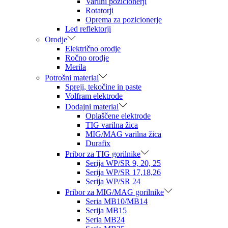
Varilni pozicionerji
Rotatorji
Oprema za pozicionerje
Led reflektorji
Orodje
Električno orodje
Ročno orodje
Merila
Potrošni material
Spreji, tekočine in paste
Volfram elektrode
Dodajni material
Oplaščene elektrode
TIG varilna žica
MIG/MAG varilna žica
Durafix
Pribor za TIG gorilnike
Serija WP/SR 9, 20, 25
Serija WP/SR 17,18,26
Serija WP/SR 24
Pribor za MIG/MAG gorilnike
Seria MB10/MB14
Serija MB15
Seria MB24