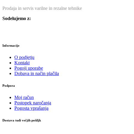
Prodaja in servis varilne in rezalne tehnike
Sodelujemo z:
Informacije
O podjetju
Kontakt
Pogoji uporabe
Dobava in način plačila
Podpora
Moj račun
Postopek naročanja
Pogosta vprašanja
Dostava tudi večjih pošiljk