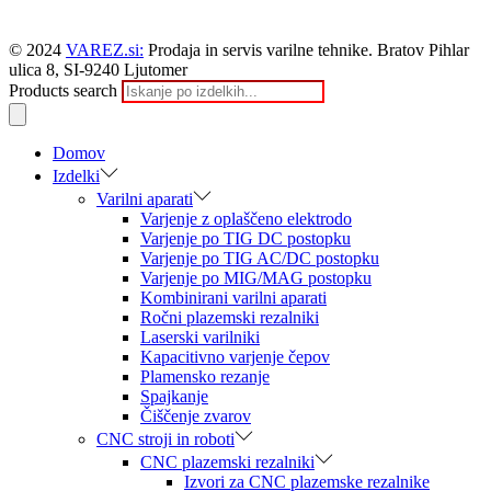
© 2024
VAREZ.si:
Prodaja in servis varilne tehnike. Bratov Pihlar
ulica 8, SI-9240 Ljutomer
Products search
Domov
Izdelki
Varilni aparati
Varjenje z oplaščeno elektrodo
Varjenje po TIG DC postopku
Varjenje po TIG AC/DC postopku
Varjenje po MIG/MAG postopku
Kombinirani varilni aparati
Ročni plazemski rezalniki
Laserski varilniki
Kapacitivno varjenje čepov
Plamensko rezanje
Spajkanje
Čiščenje zvarov
CNC stroji in roboti
CNC plazemski rezalniki
Izvori za CNC plazemske rezalnike