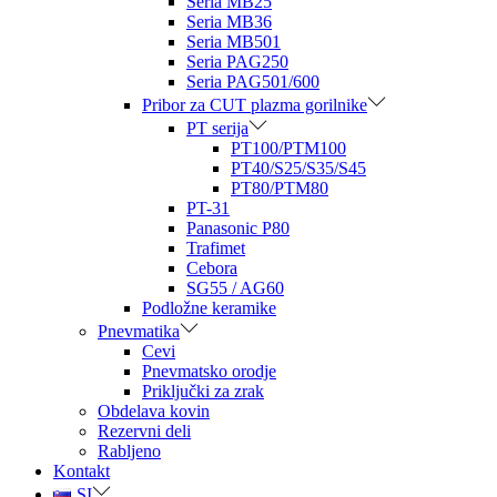
Seria MB25
Seria MB36
Seria MB501
Seria PAG250
Seria PAG501/600
Pribor za CUT plazma gorilnike
PT serija
PT100/PTM100
PT40/S25/S35/S45
PT80/PTM80
PT-31
Panasonic P80
Trafimet
Cebora
SG55 / AG60
Podložne keramike
Pnevmatika
Cevi
Pnevmatsko orodje
Priključki za zrak
Obdelava kovin
Rezervni deli
Rabljeno
Kontakt
SI