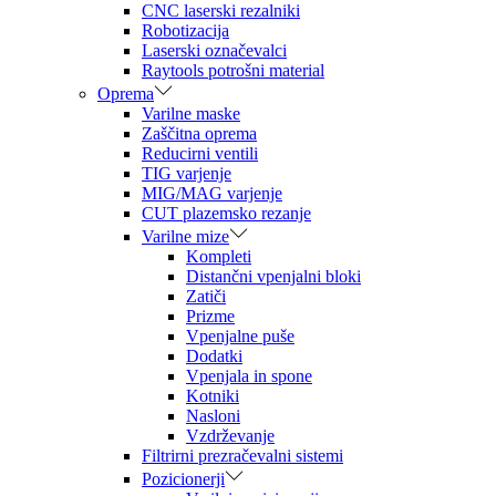
CNC laserski rezalniki
Robotizacija
Laserski označevalci
Raytools potrošni material
Oprema
Varilne maske
Zaščitna oprema
Reducirni ventili
TIG varjenje
MIG/MAG varjenje
CUT plazemsko rezanje
Varilne mize
Kompleti
Distančni vpenjalni bloki
Zatiči
Prizme
Vpenjalne puše
Dodatki
Vpenjala in spone
Kotniki
Nasloni
Vzdrževanje
Filtrirni prezračevalni sistemi
Pozicionerji