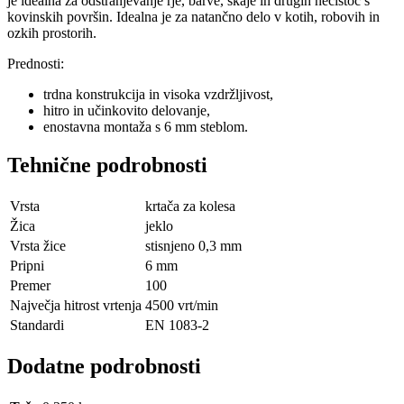
je idealna za odstranjevanje rje, barve, škaje in drugih nečistoč s
kovinskih površin. Idealna je za natančno delo v kotih, robovih in
ozkih prostorih.
Prednosti:
trdna konstrukcija in visoka vzdržljivost,
hitro in učinkovito delovanje,
enostavna montaža s 6 mm steblom.
Tehnične podrobnosti
Vrsta
krtača za kolesa
Žica
jeklo
Vrsta žice
stisnjeno 0,3 mm
Pripni
6 mm
Premer
100
Največja hitrost vrtenja
4500 vrt/min
Standardi
EN 1083-2
Dodatne podrobnosti