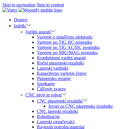
Skip to navigation
Skip to content
Domov
Izdelki
Varilni aparati
Varjenje z oplaščeno elektrodo
Varjenje po TIG DC postopku
Varjenje po TIG AC/DC postopku
Varjenje po MIG/MAG postopku
Kombinirani varilni aparati
Ročni plazemski rezalniki
Laserski varilniki
Kapacitivno varjenje čepov
Plamensko rezanje
Spajkanje
Čiščenje zvarov
CNC stroji in roboti
CNC plazemski rezalniki
Izvori za CNC plazemske rezalnike
CNC laserski rezalniki
Robotizacija
Laserski označevalci
Raytools potrošni material