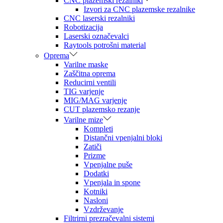
CNC plazemski rezalniki
Izvori za CNC plazemske rezalnike
CNC laserski rezalniki
Robotizacija
Laserski označevalci
Raytools potrošni material
Oprema
Varilne maske
Zaščitna oprema
Reducirni ventili
TIG varjenje
MIG/MAG varjenje
CUT plazemsko rezanje
Varilne mize
Kompleti
Distančni vpenjalni bloki
Zatiči
Prizme
Vpenjalne puše
Dodatki
Vpenjala in spone
Kotniki
Nasloni
Vzdrževanje
Filtrirni prezračevalni sistemi