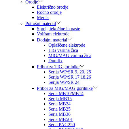
Orodje
Električno orodje
Ročno orodje
Merila
Potrošni material
Spreji, tekočine in paste
Volfram elektrode
Dodajni material
Oplaščene elektrode
TIG varilna žica
MIG/MAG varilna žica
Durafix
Pribor za TIG gorilnike
Serija WP/SR 9, 20, 25
Serija WP/SR 17,18,26
Serija WP/SR 24
Pribor za MIG/MAG gorilnike
Seria MB10/MB14
Serija MB15
Seria MB24
Seria MB25
Seria MB36
Seria MB501
Seria PAG250