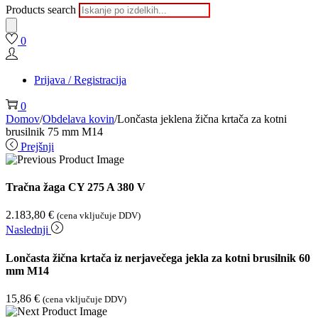
Products search
0
Prijava / Registracija
0
Domov
/
Obdelava kovin
/
Lončasta jeklena žična krtača za kotni
brusilnik 75 mm M14
Prejšnji
Tračna žaga CY 275 A 380 V
2.183,80
€
(cena vključuje DDV)
Naslednji
Lončasta žična krtača iz nerjavečega jekla za kotni brusilnik 60
mm M14
15,86
€
(cena vključuje DDV)