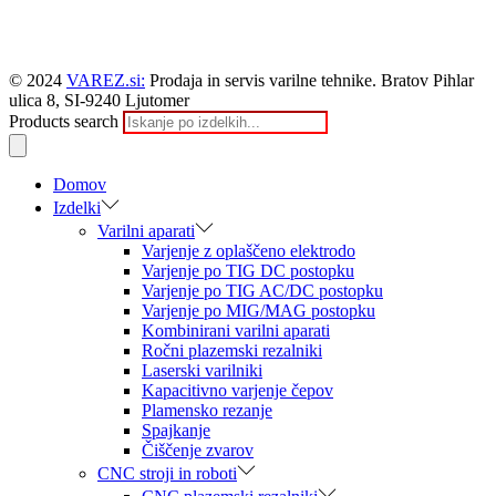
© 2024
VAREZ.si:
Prodaja in servis varilne tehnike. Bratov Pihlar
ulica 8, SI-9240 Ljutomer
Products search
Domov
Izdelki
Varilni aparati
Varjenje z oplaščeno elektrodo
Varjenje po TIG DC postopku
Varjenje po TIG AC/DC postopku
Varjenje po MIG/MAG postopku
Kombinirani varilni aparati
Ročni plazemski rezalniki
Laserski varilniki
Kapacitivno varjenje čepov
Plamensko rezanje
Spajkanje
Čiščenje zvarov
CNC stroji in roboti