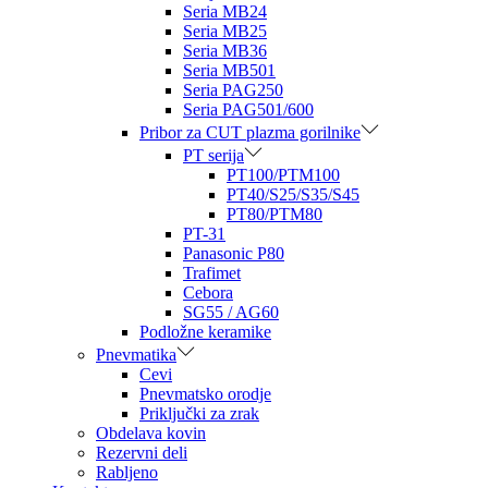
Seria MB24
Seria MB25
Seria MB36
Seria MB501
Seria PAG250
Seria PAG501/600
Pribor za CUT plazma gorilnike
PT serija
PT100/PTM100
PT40/S25/S35/S45
PT80/PTM80
PT-31
Panasonic P80
Trafimet
Cebora
SG55 / AG60
Podložne keramike
Pnevmatika
Cevi
Pnevmatsko orodje
Priključki za zrak
Obdelava kovin
Rezervni deli
Rabljeno