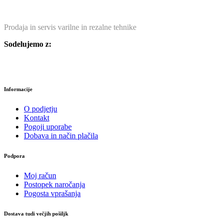
Prodaja in servis varilne in rezalne tehnike
Sodelujemo z:
Informacije
O podjetju
Kontakt
Pogoji uporabe
Dobava in način plačila
Podpora
Moj račun
Postopek naročanja
Pogosta vprašanja
Dostava tudi večjih pošiljk