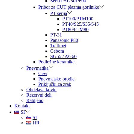
Seria PAG501/600
Pribor za CUT plazma gorilnike
PT serija
PT100/PTM100
PT40/S25/S35/S45
PT80/PTM80
PT-31
Panasonic P80
Trafimet
Cebora
SG55 / AG60
Podložne keramike
Pnevmatika
Cevi
Pnevmatsko orodje
Priključki za zrak
Obdelava kovin
Rezervni deli
Rabljeno
Kontakt
SI
SI
HR