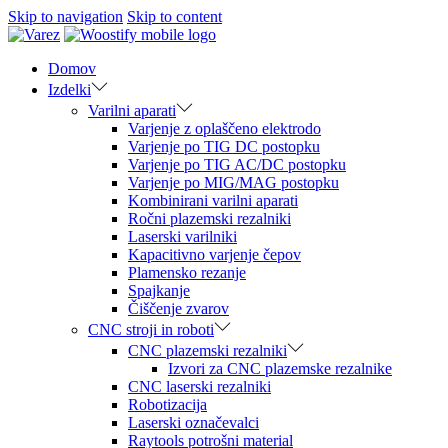
Skip to navigation
Skip to content
Domov
Izdelki
Varilni aparati
Varjenje z oplaščeno elektrodo
Varjenje po TIG DC postopku
Varjenje po TIG AC/DC postopku
Varjenje po MIG/MAG postopku
Kombinirani varilni aparati
Ročni plazemski rezalniki
Laserski varilniki
Kapacitivno varjenje čepov
Plamensko rezanje
Spajkanje
Čiščenje zvarov
CNC stroji in roboti
CNC plazemski rezalniki
Izvori za CNC plazemske rezalnike
CNC laserski rezalniki
Robotizacija
Laserski označevalci
Raytools potrošni material