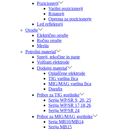
Pozicionerji
Varilni pozicionerji
Rotatorji
Oprema za pozicionerje
Led reflektorji
Orodje
Električno orodje
Ročno orodje
Merila
Potrošni material
Spreji, tekočine in paste
Volfram elektrode
Dodajni material
Oplaščene elektrode
TIG varilna žica
MIG/MAG varilna žica
Durafix
Pribor za TIG gorilnike
Serija WP/SR 9, 20, 25
Serija WP/SR 17,18,26
Serija WP/SR 24
Pribor za MIG/MAG gorilnike
Seria MB10/MB14
Serija MB15