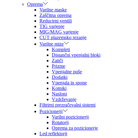
Oprema
Varilne maske
Zaščitna oprema
Reducirni ventili
TIG varjenje
MIG/MAG varjenje
CUT plazemsko rezanje
Varilne mize
Kompleti
Distančni vpenjalni bloki
Zatiči
Prizme
Vpenjalne puše
Dodatki
Vpenjala in spone
Kotniki
Nasloni
Vzdrževanje
Filtrirni prezračevalni sistemi
Pozicionerji
Varilni pozicionerji
Rotatorji
Oprema za pozicionerje
Led reflektorji