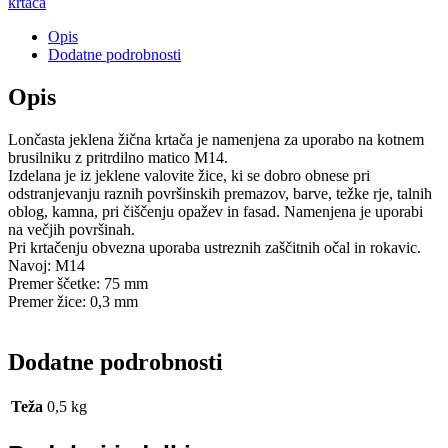
krtača
Opis
Dodatne podrobnosti
Opis
Lončasta jeklena žična krtača je namenjena za uporabo na kotnem
brusilniku z pritrdilno matico M14.
Izdelana je iz jeklene valovite žice, ki se dobro obnese pri
odstranjevanju raznih površinskih premazov, barve, težke rje, talnih
oblog, kamna, pri čiščenju opažev in fasad. Namenjena je uporabi
na večjih površinah.
Pri krtačenju obvezna uporaba ustreznih zaščitnih očal in rokavic.
Navoj: M14
Premer ščetke: 75 mm
Premer žice: 0,3 mm
Dodatne podrobnosti
Teža
0,5 kg