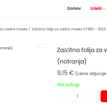
Domov
Izdelki
 za varilne maske
/
Zaščitna folija za varilno masko ST950 – 103,5
Zaščitna folija za
(notranja)
9,15
€
(cena vključuj
Na zalogi
Z
a