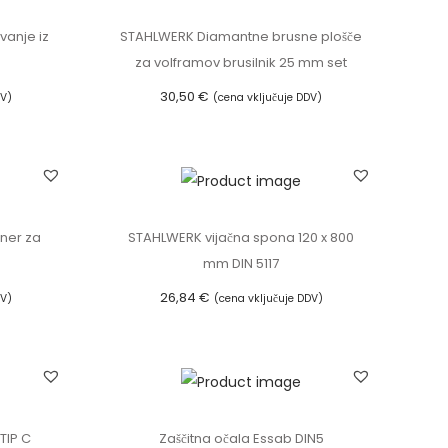
vanje iz
STAHLWERK Diamantne brusne plošče
za volframov brusilnik 25 mm set
30,50
€
DV)
(cena vključuje DDV)
Dodaj v košarico
ner za
STAHLWERK vijačna spona 120 x 800
mm DIN 5117
26,84
€
DV)
(cena vključuje DDV)
Dodaj v košarico
TIP C
Zaščitna očala Essab DIN5