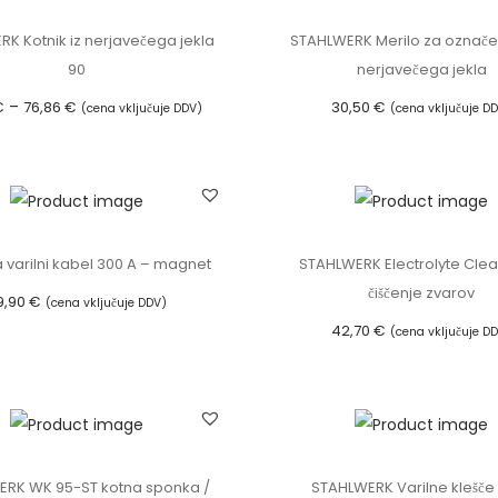
r
K Kotnik iz nerjavečega jekla
STAHLWERK Merilo za označe
i
90
nerjavečega jekla
l
C
–
€
76,86
€
30,50
€
(cena vključuje DDV)
(cena vključuje D
n
e
Izberite možnosti
Dodaj v košarico
o
n
T
m
o
a
a
v
i
s
 varilni kabel 300 A – magnet
STAHLWERK Electrolyte Clea
n
z
k
čiščenje zvarov
9,90
€
i
(cena vključuje DDV)
o
d
42,70
€
(cena vključuje D
Dodaj v košarico
S
r
e
Dodaj v košarico
T
a
l
9
z
e
5
p
k
0
o
i
RK WK 95-ST kotna sponka /
STAHLWERK Varilne klešče 
-