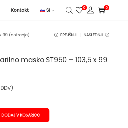
0
0
Kontakt
SI
 x 99 (notranja)
PREJŠNJI
NASLEDNJI
 varilno masko ST950 – 103,5 x 99
e DDV)
DODAJ V KOŠARICO