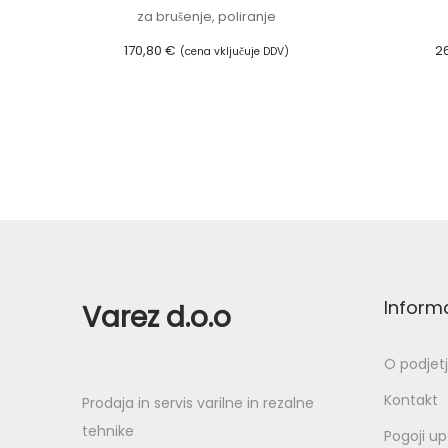
za brušenje, poliranje
170,80
€
2
(cena vključuje DDV)
Dodaj v košarico
Inform
Varez d.o.o
O podjet
Kontakt
Prodaja in servis varilne in rezalne
tehnike
Pogoji u