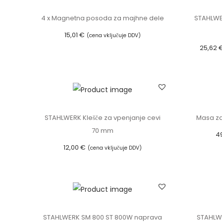
4 x Magnetna posoda za majhne dele
STAHLWER
15,01
€
(cena vključuje DDV)
25,62
Dodaj v košarico
STAHLWERK Klešče za vpenjanje cevi
Masa za
70 mm
4
12,00
€
(cena vključuje DDV)
Dodaj v košarico
STAHLWERK SM 800 ST 800W naprava
STAHLWE