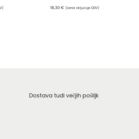
18,30
€
V)
(cena vključuje DDV)
Dodaj v košarico
Dostava tudi večjih pošiljk