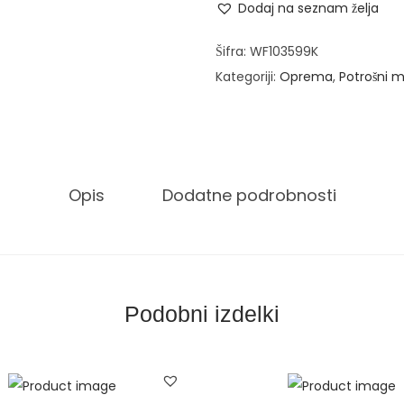
Dodaj na seznam želja
š
č
Šifra:
WF103599K
i
Kategoriji:
Oprema
,
Potrošni m
t
n
a
f
Opis
Dodatne podrobnosti
o
l
i
j
a
Podobni izdelki
z
a
v
a