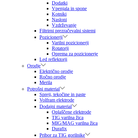
Dodatki
Vpenjala in spone
Kotniki
Nasloni
Vzdrževanje
Filtrirni prezračevalni sistemi
Pozicionerji
Varilni pozicionerji
Rotatorji
Oprema za pozicionerje
Led reflektorji
Orodje
Električno orodje
Ročno orodje
Merila
Potrošni material
Spreji, tekočine in paste
Volfram elektrode
Dodajni material
Oplaščene elektrode
TIG varilna žica
MIG/MAG varilna žica
Durafix
Pribor za TIG gorilnike