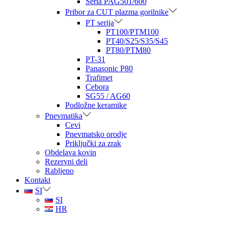
Seria PAG501/600
Pribor za CUT plazma gorilnike
PT serija
PT100/PTM100
PT40/S25/S35/S45
PT80/PTM80
PT-31
Panasonic P80
Trafimet
Cebora
SG55 / AG60
Podložne keramike
Pnevmatika
Cevi
Pnevmatsko orodje
Priključki za zrak
Obdelava kovin
Rezervni deli
Rabljeno
Kontakt
SI
SI
HR