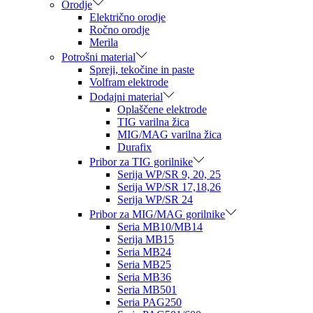
Orodje
Električno orodje
Ročno orodje
Merila
Potrošni material
Spreji, tekočine in paste
Volfram elektrode
Dodajni material
Oplaščene elektrode
TIG varilna žica
MIG/MAG varilna žica
Durafix
Pribor za TIG gorilnike
Serija WP/SR 9, 20, 25
Serija WP/SR 17,18,26
Serija WP/SR 24
Pribor za MIG/MAG gorilnike
Seria MB10/MB14
Serija MB15
Seria MB24
Seria MB25
Seria MB36
Seria MB501
Seria PAG250