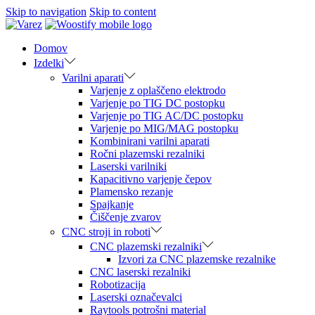
Skip to navigation
Skip to content
Domov
Izdelki
Varilni aparati
Varjenje z oplaščeno elektrodo
Varjenje po TIG DC postopku
Varjenje po TIG AC/DC postopku
Varjenje po MIG/MAG postopku
Kombinirani varilni aparati
Ročni plazemski rezalniki
Laserski varilniki
Kapacitivno varjenje čepov
Plamensko rezanje
Spajkanje
Čiščenje zvarov
CNC stroji in roboti
CNC plazemski rezalniki
Izvori za CNC plazemske rezalnike
CNC laserski rezalniki
Robotizacija
Laserski označevalci
Raytools potrošni material