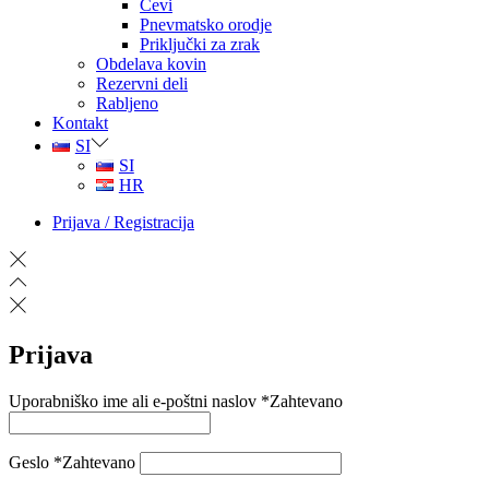
Cevi
Pnevmatsko orodje
Priključki za zrak
Obdelava kovin
Rezervni deli
Rabljeno
Kontakt
SI
SI
HR
Prijava / Registracija
Prijava
Uporabniško ime ali e-poštni naslov
*
Zahtevano
Geslo
*
Zahtevano