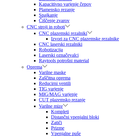
Kapacitivno varjenje čepov
Plamensko rezanje
Spajkanje
Čiščenje zvarov
CNC stroji in roboti
CNC plazemski rezalniki
Izvori za CNC plazemske rezalnike
CNC laserski rezalniki
Robotizacija
Laserski označevalci
Raytools potrošni material
Oprema
Varilne maske
Zaščitna oprema
Reducirni ventili
TIG varjenje
MIG/MAG varjenje
CUT plazemsko rezanje
Varilne mize
Kompleti
Distančni vpenjalni bloki
Zatiči
Prizme
Vpenjalne puše