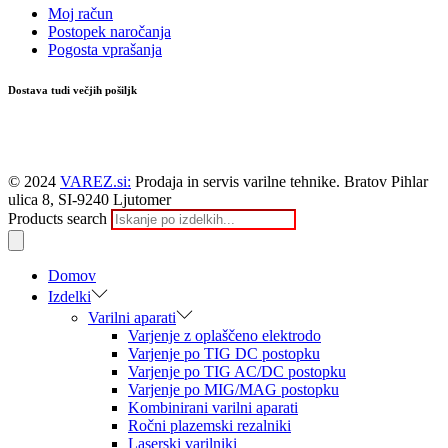
Moj račun
Postopek naročanja
Pogosta vprašanja
Dostava tudi večjih pošiljk
© 2024
VAREZ.si:
Prodaja in servis varilne tehnike. Bratov Pihlar
ulica 8, SI-9240 Ljutomer
Products search
Domov
Izdelki
Varilni aparati
Varjenje z oplaščeno elektrodo
Varjenje po TIG DC postopku
Varjenje po TIG AC/DC postopku
Varjenje po MIG/MAG postopku
Kombinirani varilni aparati
Ročni plazemski rezalniki
Laserski varilniki