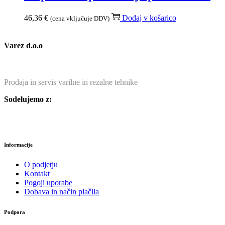
46,36
€
Dodaj v košarico
(cena vključuje DDV)
Varez d.o.o
Prodaja in servis varilne in rezalne tehnike
Sodelujemo z:
Informacije
O podjetju
Kontakt
Pogoji uporabe
Dobava in način plačila
Podpora