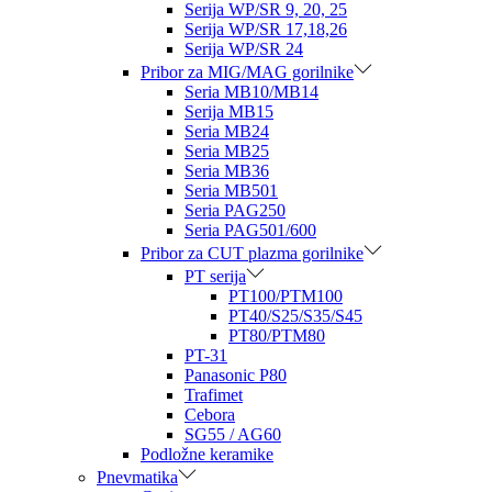
Serija WP/SR 9, 20, 25
Serija WP/SR 17,18,26
Serija WP/SR 24
Pribor za MIG/MAG gorilnike
Seria MB10/MB14
Serija MB15
Seria MB24
Seria MB25
Seria MB36
Seria MB501
Seria PAG250
Seria PAG501/600
Pribor za CUT plazma gorilnike
PT serija
PT100/PTM100
PT40/S25/S35/S45
PT80/PTM80
PT-31
Panasonic P80
Trafimet
Cebora
SG55 / AG60
Podložne keramike
Pnevmatika