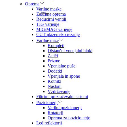
Oprema
Varilne maske
Zaščitna oprema
Reducirni ventili
TIG varjenje
MIG/MAG varjenje
CUT plazemsko rezanje
Varilne mize
Kompleti
Distančni vpenjalni bloki
Zatiči
Prizme
Vpenjalne puše
Dodatki
Vpenjala in spone
Kotniki
Nasloni
Vzdrževanje
Filtrirni prezračevalni sistemi
Pozicionerji
Varilni pozicionerji
Rotatorji
Oprema za pozicionerje
Led reflektorji