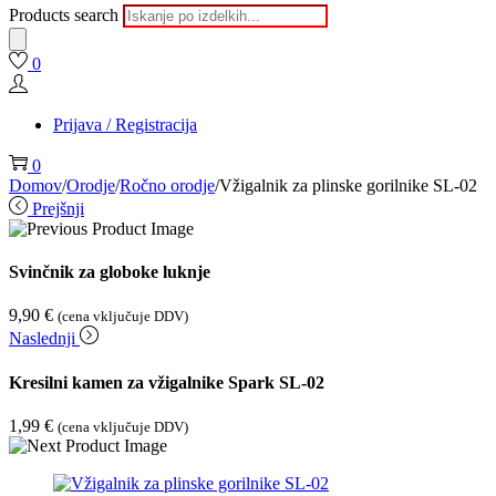
Products search
0
Prijava / Registracija
0
Domov
/
Orodje
/
Ročno orodje
/
Vžigalnik za plinske gorilnike SL-02
Prejšnji
Svinčnik za globoke luknje
9,90
€
(cena vključuje DDV)
Naslednji
Kresilni kamen za vžigalnike Spark SL-02
1,99
€
(cena vključuje DDV)