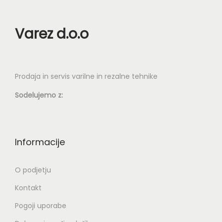
s
z
l
t
b
k
Varez d.o.o
r
e
a
a
r
n
e
i
Prodaja in servis varilne in rezalne tehnike
t
i
e
Sodelujemo z:
z
n
d
a
e
s
Informacije
l
t
k
r
O podjetju
a
a
Kontakt
n
i
Pogoji uporabe
i