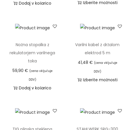
n
Izberite možnosti
Dodaj v košarico
n
i
o
T
:
m
v
a
o
a
n
i
d
v
i
z
3
e
r
d
Nožna stopalka z
Varilni kabel z držalom
,
č
a
e
rekulatorjem varilnega
elektrod 5 m
9
r
z
l
toka
41,48
€
(cena vključuje
0
a
p
e
59,90
€
(cena vključuje
DDV)
z
o
k
Izberite možnosti
€
DDV)
l
n
i
T
Dodaj v košarico
d
i
:
m
a
o
č
o
a
i
4
i
d
v
z
,
c
5
e
d
9
.
9
č
e
0
TIG plinska steklena
STAHLWERK SRG-300
M