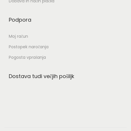
Dobava in način plačila
z
d
Podpora
e
l
Moj račun
k
Postopek naročanja
a
Pogosta vprašanja
Dostava tudi večjih pošiljk