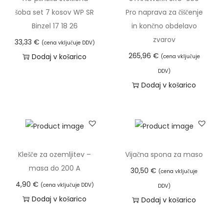
,
r
l
šoba set 7 kosov WP SR
Pro naprava za čiščenje
o
7
a
e
€
Binzel 17 18 26
in končno obdelavo
ž
8
z
k
zvarov
n
33,33
€
(cena vključuje DDV)
l
i
o
265,96
€
Dodaj v košarico
(cena vključuje
€
i
m
s
d
DDV)
č
a
t
Dodaj v košarico
o
i
v
i
2
c
e
l
2
.
č
a
3
M
r
h
,
o
a
k
2
Klešče za ozemljitev –
Vijačna spona za maso
ž
z
o
6
masa do 200 A
n
30,50
€
(cena vključuje
l
i
o
4,90
€
(cena vključuje DDV)
DDV)
i
z
€
s
Dodaj v košarico
Dodaj v košarico
č
b
t
i
e