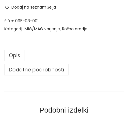
n
n
Dodaj na seznam želja
i
v
Šifra:
095-08-001
e
Kategoriji:
MIG/MAG varjenje
,
Ročno orodje
r
z
a
Opis
l
n
Dodatne podrobnosti
e
v
a
r
i
Podobni izdelki
l
n