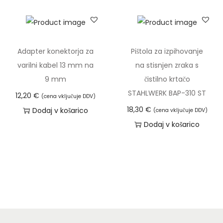
i
c
r
l
.
e
a
M
t
h
Adapter konektorja za
Pištola za izpihovanje
o
e
k
varilni kabel 13 mm na
na stisnjen zraka s
ž
n
o
9 mm
čistilno krtačo
n
a
i
STAHLWERK BAP-310 ST
o
12,20
€
s
(cena vključuje DDV)
z
s
18,30
€
Dodaj v košarico
t
(cena vključuje DDV)
b
t
Dodaj v košarico
r
e
i
a
r
l
n
e
a
i
t
h
i
e
k
z
n
o
d
a
i
e