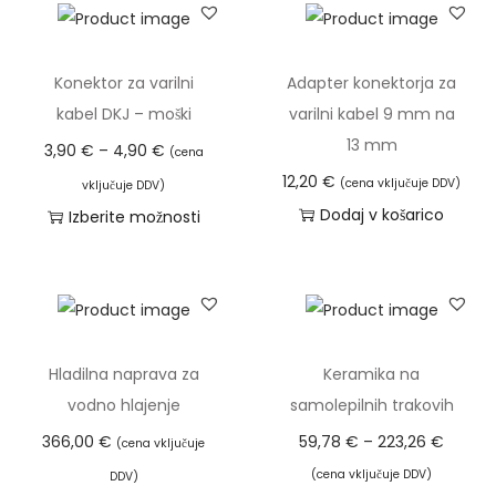
e
k
l
Konektor za varilni
Adapter konektorja za
e
kabel DKJ – moški
varilni kabel 9 mm na
š
13 mm
C
3,90
€
–
4,90
€
(cena
č
e
12,20
€
(cena vključuje DDV)
vključuje DDV)
e
n
Dodaj v košarico
Izberite možnosti
8
o
T
k
v
a
o
n
i
l
i
z
i
r
d
Hladilna naprava za
Keramika na
č
a
e
vodno hlajenje
samolepilnih trakovih
i
z
l
C
366,00
€
59,78
€
–
223,26
€
(cena vključuje
n
p
e
e
(cena vključuje DDV)
a
DDV)
o
k