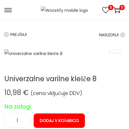
0
0
S
S
k
k
i
i
PREJŠNJI
NASLEDNJI
p
p
t
t
o
o
n
c
a
o
Univerzalne varilne klešče 8
v
n
i
t
10,98
€
(cena vključuje DDV)
g
e
a
n
Na zalogi
t
t
i
DODAJ V KOŠARICO
U
o