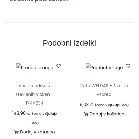
č
i
t
n
a
Podobni izdelki
b
l
a
z
i
Varilna odeja iz
Ruta WELDAS – živalski
n
steklenih vlaken –
vzorec
a
174×234
9,03
€
(cena vključuje DDV)
,
143,96
€
Dodaj v košarico
(cena vključuje
c
DDV)
e
Dodaj v košarico
p