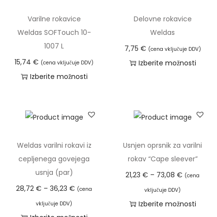
4
.
9
č
Varilne rokavice
Delovne rokavice
,
M
x
r
Weldas SOFTouch 10-
Weldas
8
o
3
a
1007 L
7
ž
7,75
€
3
(cena vključuje DDV)
z
n
15,74
€
x
Izberite možnosti
(cena vključuje DDV)
l
€
o
3
T
Izberite možnosti
i
s
c
T
a
č
t
m
a
i
i
i
.
i
z
c
l
k
z
d
.
a
o
d
e
Weldas varilni rokavi iz
Usnjen oprsnik za varilni
M
h
l
e
l
cepljenega govejega
rokav “Cape sleever”
o
k
i
l
e
usnja (par)
C
ž
21,23
€
–
73,08
€
(cena
o
č
e
k
C
e
n
28,72
€
–
36,23
€
(cena
vključuje DDV)
i
i
k
i
e
n
o
Izberite možnosti
vključuje DDV)
z
n
i
m
n
o
s
T