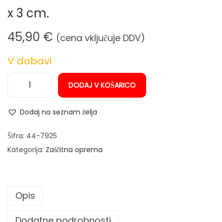
n
x 3 cm.
45,90
€
(cena vključuje DDV)
V dobavi
DODAJ V KOŠARICO
V
a
Dodaj na seznam želja
r
i
Šifra:
44-7925
l
Kategorija:
Zaščitna oprema
n
a
z
Opis
a
š
Dodatne podrobnosti