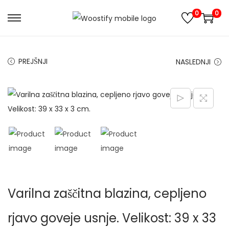
0
0
S
S
k
k
i
i
PREJŠNJI
NASLEDNJI
p
p
t
t
o
o
n
c
a
o
v
n
i
t
g
e
a
n
Varilna zaščitna blazina, cepljeno
t
t
i
rjavo goveje usnje. Velikost: 39 x 33
o