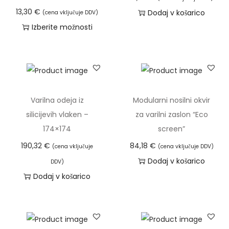
p
e
u
13,30
€
Dodaj v košarico
(cena vključuje DDV)
o
k
s
Izberite možnosti
n
i
n
T
:
m
j
a
o
a
e
i
d
v
.
z
5
e
V
d
Varilna odeja iz
Modularni nosilni okvir
7
č
e
e
silicijevih vlaken –
za varilni zaslon “Eco
,
r
l
l
174×174
screen”
1
a
i
e
190,32
€
84,18
€
(cena vključuje
(cena vključuje DDV)
0
z
k
k
Dodaj v košarico
DDV)
l
o
i
Dodaj v košarico
€
i
s
m
d
č
t
a
o
i
:
v
7
c
3
e