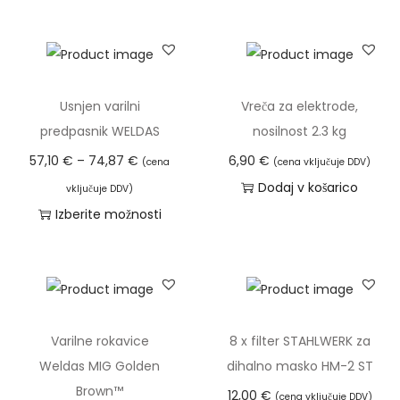
l
j
e
n
Usnjen varilni
Vreča za elektrode,
o
predpasnik WELDAS
nosilnost 2.3 kg
r
C
57,10
€
–
74,87
€
6,90
€
(cena
(cena vključuje DDV)
j
e
Dodaj v košarico
a
vključuje DDV)
n
Izberite možnosti
v
o
T
o
v
a
g
n
i
o
i
z
v
r
d
e
Varilne rokavice
8 x filter STAHLWERK za
a
e
j
Weldas MIG Golden
dihalno masko HM-2 ST
z
l
e
Brown™
12,00
€
(cena vključuje DDV)