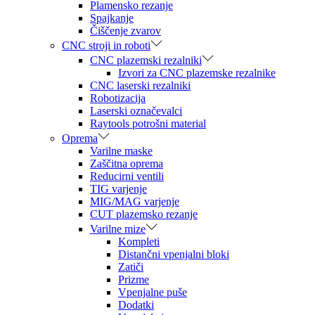
Plamensko rezanje
Spajkanje
Čiščenje zvarov
CNC stroji in roboti
CNC plazemski rezalniki
Izvori za CNC plazemske rezalnike
CNC laserski rezalniki
Robotizacija
Laserski označevalci
Raytools potrošni material
Oprema
Varilne maske
Zaščitna oprema
Reducirni ventili
TIG varjenje
MIG/MAG varjenje
CUT plazemsko rezanje
Varilne mize
Kompleti
Distančni vpenjalni bloki
Zatiči
Prizme
Vpenjalne puše
Dodatki