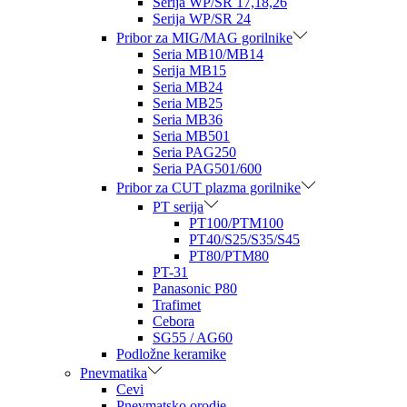
Serija WP/SR 17,18,26
Serija WP/SR 24
Pribor za MIG/MAG gorilnike
Seria MB10/MB14
Serija MB15
Seria MB24
Seria MB25
Seria MB36
Seria MB501
Seria PAG250
Seria PAG501/600
Pribor za CUT plazma gorilnike
PT serija
PT100/PTM100
PT40/S25/S35/S45
PT80/PTM80
PT-31
Panasonic P80
Trafimet
Cebora
SG55 / AG60
Podložne keramike
Pnevmatika
Cevi
Pnevmatsko orodje