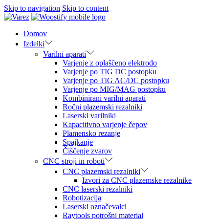
Skip to navigation
Skip to content
Domov
Izdelki
Varilni aparati
Varjenje z oplaščeno elektrodo
Varjenje po TIG DC postopku
Varjenje po TIG AC/DC postopku
Varjenje po MIG/MAG postopku
Kombinirani varilni aparati
Ročni plazemski rezalniki
Laserski varilniki
Kapacitivno varjenje čepov
Plamensko rezanje
Spajkanje
Čiščenje zvarov
CNC stroji in roboti
CNC plazemski rezalniki
Izvori za CNC plazemske rezalnike
CNC laserski rezalniki
Robotizacija
Laserski označevalci
Raytools potrošni material