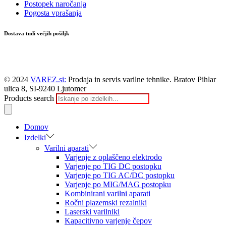
Postopek naročanja
Pogosta vprašanja
Dostava tudi večjih pošiljk
© 2024
VAREZ.si:
Prodaja in servis varilne tehnike. Bratov Pihlar
ulica 8, SI-9240 Ljutomer
Products search
Domov
Izdelki
Varilni aparati
Varjenje z oplaščeno elektrodo
Varjenje po TIG DC postopku
Varjenje po TIG AC/DC postopku
Varjenje po MIG/MAG postopku
Kombinirani varilni aparati
Ročni plazemski rezalniki
Laserski varilniki
Kapacitivno varjenje čepov