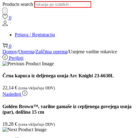
Products search
0
Prijava / Registracija
0
Domov
/
Oprema
/
Zaščitna oprema
/
Usnjene varilne rokavice
Prejšnji
Črna kapuca iz deljenega usnja Arc Knight 23-6630L
22,14
€
(cena vključuje DDV)
Naslednji
Golden Brown™, varilne gamaše iz cepljenega govejega usnja
(par), dolžina 15 cm
19,28
€
(cena vključuje DDV)