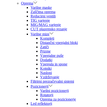
Oprema
Varilne maske
Zaščitna oprema
Reducirni ventili
TIG varjenje
MIG/MAG varjenje
CUT plazemsko rezanje
Varilne mize
Kompleti
Distančni vpenjalni bloki
Zatiči
Prizme
Vpenjalne puše
Dodatki
Vpenjala in spone
Kotniki
Nasloni
Vzdrževanje
Filtrirni prezračevalni sistemi
Pozicionerji
Varilni pozicionerji
Rotatorji
Oprema za pozicionerje
Led reflektorji