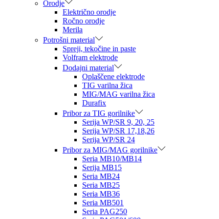
Orodje
Električno orodje
Ročno orodje
Merila
Potrošni material
Spreji, tekočine in paste
Volfram elektrode
Dodajni material
Oplaščene elektrode
TIG varilna žica
MIG/MAG varilna žica
Durafix
Pribor za TIG gorilnike
Serija WP/SR 9, 20, 25
Serija WP/SR 17,18,26
Serija WP/SR 24
Pribor za MIG/MAG gorilnike
Seria MB10/MB14
Serija MB15
Seria MB24
Seria MB25
Seria MB36
Seria MB501
Seria PAG250