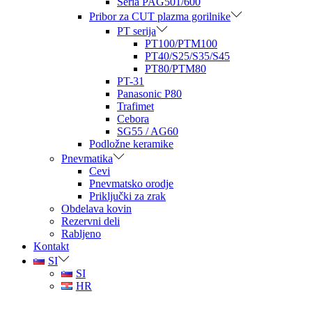
Seria PAG501/600
Pribor za CUT plazma gorilnike
PT serija
PT100/PTM100
PT40/S25/S35/S45
PT80/PTM80
PT-31
Panasonic P80
Trafimet
Cebora
SG55 / AG60
Podložne keramike
Pnevmatika
Cevi
Pnevmatsko orodje
Priključki za zrak
Obdelava kovin
Rezervni deli
Rabljeno
Kontakt
SI
SI
HR