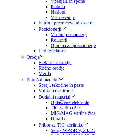
Vpenjala in spone
Kotniki
Nasloni
Vzdrževanje
Filtrirni prezračevalni sistemi
Pozicionerji
Varilni pozicionerji
Rotatorji
Oprema za pozicionerje
Led reflektorji
Orodje
Električno orodje
Ročno orodje
Merila
Potrošni material
Spreji, tekočine in paste
Volfram elektrode
Dodajni material
Oplaščene elektrode
TIG varilna žica
MIG/MAG varilna žica
Durafix
Pribor za TIG gorilnike
Serija WP/SR 9, 20, 25