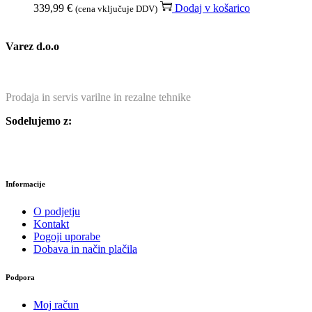
339,99
€
Dodaj v košarico
(cena vključuje DDV)
Varez d.o.o
Prodaja in servis varilne in rezalne tehnike
Sodelujemo z:
Informacije
O podjetju
Kontakt
Pogoji uporabe
Dobava in način plačila
Podpora
Moj račun