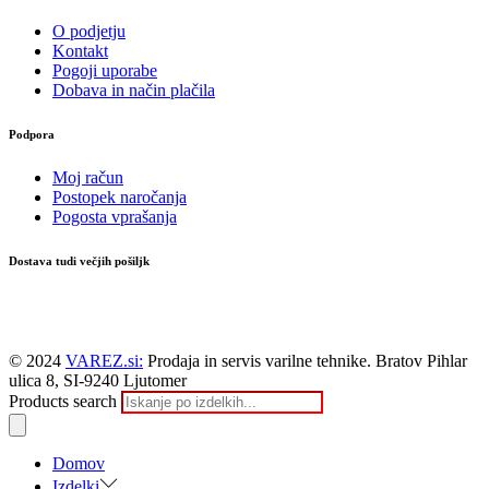
O podjetju
Kontakt
Pogoji uporabe
Dobava in način plačila
Podpora
Moj račun
Postopek naročanja
Pogosta vprašanja
Dostava tudi večjih pošiljk
© 2024
VAREZ.si:
Prodaja in servis varilne tehnike. Bratov Pihlar
ulica 8, SI-9240 Ljutomer
Products search
Domov
Izdelki