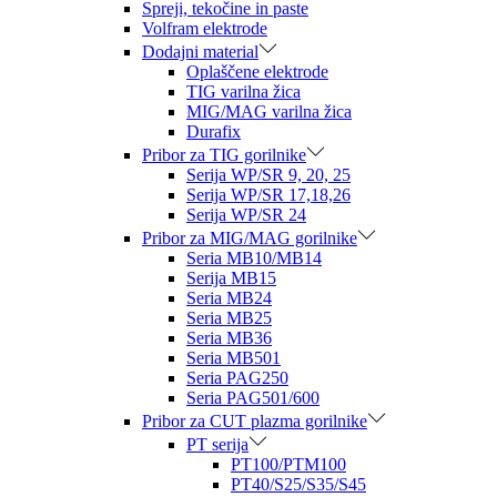
Spreji, tekočine in paste
Volfram elektrode
Dodajni material
Oplaščene elektrode
TIG varilna žica
MIG/MAG varilna žica
Durafix
Pribor za TIG gorilnike
Serija WP/SR 9, 20, 25
Serija WP/SR 17,18,26
Serija WP/SR 24
Pribor za MIG/MAG gorilnike
Seria MB10/MB14
Serija MB15
Seria MB24
Seria MB25
Seria MB36
Seria MB501
Seria PAG250
Seria PAG501/600
Pribor za CUT plazma gorilnike
PT serija
PT100/PTM100
PT40/S25/S35/S45