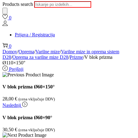
Products search
0
Prijava / Registracija
0
Domov
/
Oprema
/
Varilne mize
/
Varilne mize in oprema sistem
D28
/
Oprema za varilne mize D28
/
Prizme
/
V blok prizma
Ø110×150°
Prejšnji
V blok prizma Ø60×150°
28,00
€
(cena vključuje DDV)
Naslednji
V blok prizma Ø60×90°
30,50
€
(cena vključuje DDV)