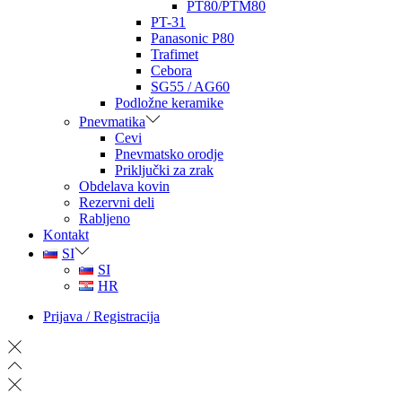
PT80/PTM80
PT-31
Panasonic P80
Trafimet
Cebora
SG55 / AG60
Podložne keramike
Pnevmatika
Cevi
Pnevmatsko orodje
Priključki za zrak
Obdelava kovin
Rezervni deli
Rabljeno
Kontakt
SI
SI
HR
Prijava / Registracija