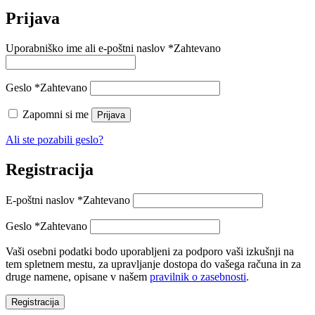
Prijava
Uporabniško ime ali e-poštni naslov
*
Zahtevano
Geslo
*
Zahtevano
Zapomni si me
Prijava
Ali ste pozabili geslo?
Registracija
E-poštni naslov
*
Zahtevano
Geslo
*
Zahtevano
Vaši osebni podatki bodo uporabljeni za podporo vaši izkušnji na
tem spletnem mestu, za upravljanje dostopa do vašega računa in za
druge namene, opisane v našem
pravilnik o zasebnosti
.
Registracija