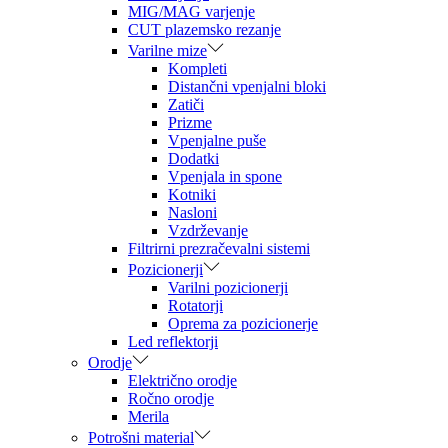
MIG/MAG varjenje
CUT plazemsko rezanje
Varilne mize
Kompleti
Distančni vpenjalni bloki
Zatiči
Prizme
Vpenjalne puše
Dodatki
Vpenjala in spone
Kotniki
Nasloni
Vzdrževanje
Filtrirni prezračevalni sistemi
Pozicionerji
Varilni pozicionerji
Rotatorji
Oprema za pozicionerje
Led reflektorji
Orodje
Električno orodje
Ročno orodje
Merila
Potrošni material