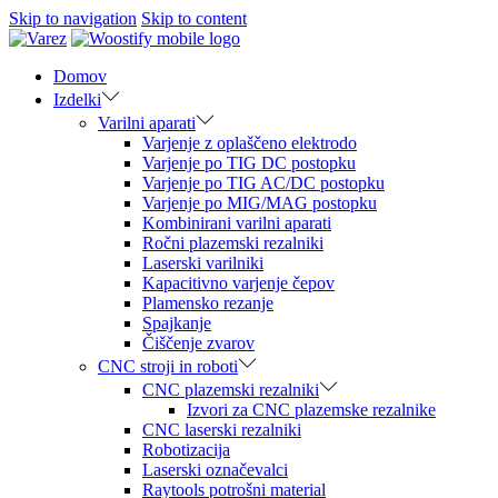
Skip to navigation
Skip to content
Domov
Izdelki
Varilni aparati
Varjenje z oplaščeno elektrodo
Varjenje po TIG DC postopku
Varjenje po TIG AC/DC postopku
Varjenje po MIG/MAG postopku
Kombinirani varilni aparati
Ročni plazemski rezalniki
Laserski varilniki
Kapacitivno varjenje čepov
Plamensko rezanje
Spajkanje
Čiščenje zvarov
CNC stroji in roboti
CNC plazemski rezalniki
Izvori za CNC plazemske rezalnike
CNC laserski rezalniki
Robotizacija
Laserski označevalci
Raytools potrošni material