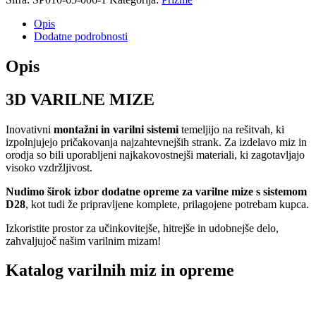
Opis
Dodatne podrobnosti
Opis
3D VARILNE MIZE
Inovativni
montažni in varilni sistemi
temeljijo na rešitvah, ki
izpolnjujejo pričakovanja najzahtevnejših strank. Za izdelavo miz in
orodja so bili uporabljeni najkakovostnejši materiali, ki zagotavljajo
visoko vzdržljivost.
Nudimo širok izbor dodatne opreme
za varilne mize s sistemom
D28
, kot tudi že pripravljene komplete, prilagojene potrebam kupca.
Izkoristite prostor za učinkovitejše, hitrejše in udobnejše delo,
zahvaljujoč našim varilnim mizam!
Katalog varilnih miz in opreme