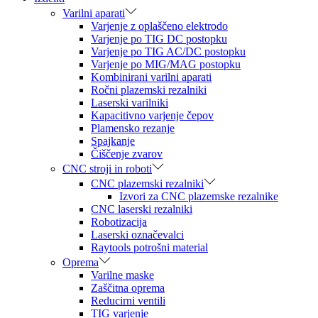
Varilni aparati
Varjenje z oplaščeno elektrodo
Varjenje po TIG DC postopku
Varjenje po TIG AC/DC postopku
Varjenje po MIG/MAG postopku
Kombinirani varilni aparati
Ročni plazemski rezalniki
Laserski varilniki
Kapacitivno varjenje čepov
Plamensko rezanje
Spajkanje
Čiščenje zvarov
CNC stroji in roboti
CNC plazemski rezalniki
Izvori za CNC plazemske rezalnike
CNC laserski rezalniki
Robotizacija
Laserski označevalci
Raytools potrošni material
Oprema
Varilne maske
Zaščitna oprema
Reducirni ventili
TIG varjenje