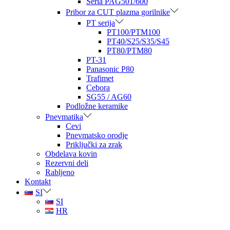
Seria PAG501/600
Pribor za CUT plazma gorilnike
PT serija
PT100/PTM100
PT40/S25/S35/S45
PT80/PTM80
PT-31
Panasonic P80
Trafimet
Cebora
SG55 / AG60
Podložne keramike
Pnevmatika
Cevi
Pnevmatsko orodje
Priključki za zrak
Obdelava kovin
Rezervni deli
Rabljeno
Kontakt
SI
SI
HR