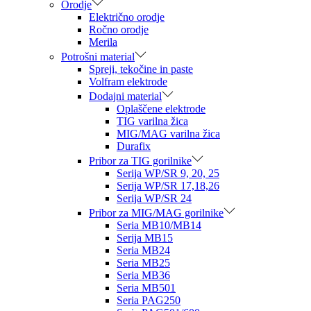
Orodje
Električno orodje
Ročno orodje
Merila
Potrošni material
Spreji, tekočine in paste
Volfram elektrode
Dodajni material
Oplaščene elektrode
TIG varilna žica
MIG/MAG varilna žica
Durafix
Pribor za TIG gorilnike
Serija WP/SR 9, 20, 25
Serija WP/SR 17,18,26
Serija WP/SR 24
Pribor za MIG/MAG gorilnike
Seria MB10/MB14
Serija MB15
Seria MB24
Seria MB25
Seria MB36
Seria MB501
Seria PAG250