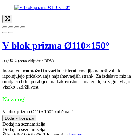
V blok prizma Ø110×150°
55,00
€
(cena vključuje DDV)
Inovativni
montažni in varilni sistemi
temeljijo na rešitvah, ki
izpolnjujejo pričakovanja najzahtevnejših strank. Za izdelavo miz in
orodja so bili uporabljeni najkakovostnejši materiali, ki zagotavljajo
visoko vzdržljivost.
Na zalogi
V blok prizma Ø110x150° količina
Dodaj v košarico
Dodaj na seznam želja
Dodaj na seznam želja
Šifra:
SP010-65-006-1
Kategorija:
Prizme