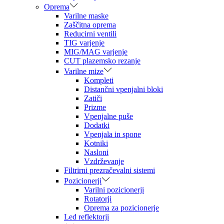
Oprema
Varilne maske
Zaščitna oprema
Reducirni ventili
TIG varjenje
MIG/MAG varjenje
CUT plazemsko rezanje
Varilne mize
Kompleti
Distančni vpenjalni bloki
Zatiči
Prizme
Vpenjalne puše
Dodatki
Vpenjala in spone
Kotniki
Nasloni
Vzdrževanje
Filtrirni prezračevalni sistemi
Pozicionerji
Varilni pozicionerji
Rotatorji
Oprema za pozicionerje
Led reflektorji