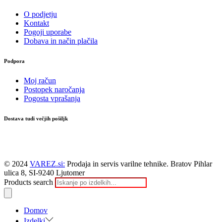
O podjetju
Kontakt
Pogoji uporabe
Dobava in način plačila
Podpora
Moj račun
Postopek naročanja
Pogosta vprašanja
Dostava tudi večjih pošiljk
© 2024
VAREZ.si:
Prodaja in servis varilne tehnike. Bratov Pihlar
ulica 8, SI-9240 Ljutomer
Products search
Domov
Izdelki