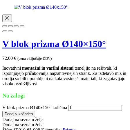
V blok prizma Ø140×150°
72,00
€
(cena vključuje DDV)
Inovativni
montažni in varilni sistemi
temeljijo na rešitvah, ki
izpolnjujejo pričakovanja najzahtevnejših strank. Za izdelavo miz in
orodja so bili uporabljeni najkakovostnejši materiali, ki zagotavljajo
visoko vzdržljivost.
Na zalogi
V blok prizma Ø140x150° količina
Dodaj v košarico
Dodaj na seznam želja
Dodaj na seznam želja
Šifra:
SP010-65-008
Kategorija:
Prizme