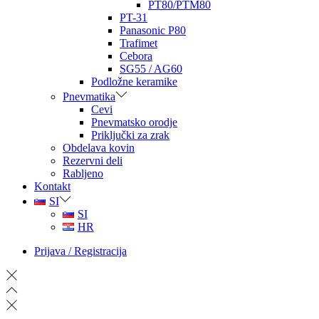
PT80/PTM80
PT-31
Panasonic P80
Trafimet
Cebora
SG55 / AG60
Podložne keramike
Pnevmatika
Cevi
Pnevmatsko orodje
Priključki za zrak
Obdelava kovin
Rezervni deli
Rabljeno
Kontakt
SI
SI
HR
Prijava / Registracija