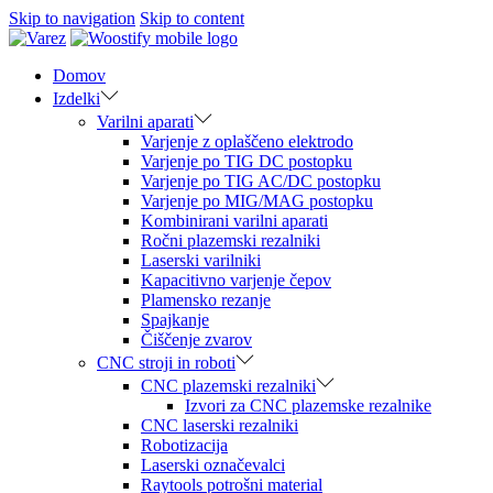
Skip to navigation
Skip to content
Domov
Izdelki
Varilni aparati
Varjenje z oplaščeno elektrodo
Varjenje po TIG DC postopku
Varjenje po TIG AC/DC postopku
Varjenje po MIG/MAG postopku
Kombinirani varilni aparati
Ročni plazemski rezalniki
Laserski varilniki
Kapacitivno varjenje čepov
Plamensko rezanje
Spajkanje
Čiščenje zvarov
CNC stroji in roboti
CNC plazemski rezalniki
Izvori za CNC plazemske rezalnike
CNC laserski rezalniki
Robotizacija
Laserski označevalci
Raytools potrošni material