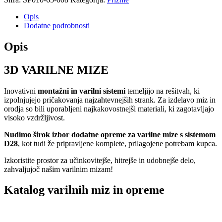
Opis
Dodatne podrobnosti
Opis
3D VARILNE MIZE
Inovativni
montažni in varilni sistemi
temeljijo na rešitvah, ki
izpolnjujejo pričakovanja najzahtevnejših strank. Za izdelavo miz in
orodja so bili uporabljeni najkakovostnejši materiali, ki zagotavljajo
visoko vzdržljivost.
Nudimo širok izbor dodatne opreme
za varilne mize s sistemom
D28
, kot tudi že pripravljene komplete, prilagojene potrebam kupca.
Izkoristite prostor za učinkovitejše, hitrejše in udobnejše delo,
zahvaljujoč našim varilnim mizam!
Katalog varilnih miz in opreme