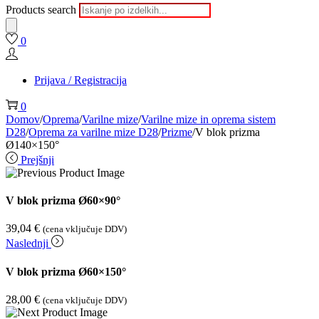
Products search
0
Prijava / Registracija
0
Domov
/
Oprema
/
Varilne mize
/
Varilne mize in oprema sistem
D28
/
Oprema za varilne mize D28
/
Prizme
/
V blok prizma
Ø140×150°
Prejšnji
V blok prizma Ø60×90°
39,04
€
(cena vključuje DDV)
Naslednji
V blok prizma Ø60×150°
28,00
€
(cena vključuje DDV)