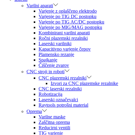
Varilni aparati
Varjenje z oplaščeno elektrodo
Varjenje po TIG DC postopku
Varjenje po TIG AC/DC postopku
Varjenje po MIG/MAG postopku
Kombinirani varilni aparati
Ročni plazemski rezalniki
Laserski varilniki
Kapacitivno varjenje čepov
Plamensko rezanje
Spajkanje
Čiščenje zvarov
CNC stroji in roboti
CNC plazemski rezalniki
Izvori za CNC plazemske rezalnike
CNC laserski rezalniki
Robotizacija
Laserski označevalci
Raytools potrošni material
Oprema
Varilne maske
Zaščitna oprema
Reducirni ventili
TIG varjenje