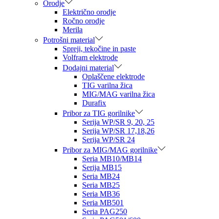
Orodje
Električno orodje
Ročno orodje
Merila
Potrošni material
Spreji, tekočine in paste
Volfram elektrode
Dodajni material
Oplaščene elektrode
TIG varilna žica
MIG/MAG varilna žica
Durafix
Pribor za TIG gorilnike
Serija WP/SR 9, 20, 25
Serija WP/SR 17,18,26
Serija WP/SR 24
Pribor za MIG/MAG gorilnike
Seria MB10/MB14
Serija MB15
Seria MB24
Seria MB25
Seria MB36
Seria MB501
Seria PAG250