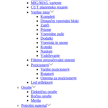
MIG/MAG varjenje
CUT plazemsko rezanje
Varilne mize
Kompleti
Distančni vpenjalni bloki
Zatiči
Prizme
Vpenjalne puše
Dodatki
Vpenjala in spone
Kotniki
Nasloni
Vzdrževanje
Filtrirni prezračevalni sistemi
Pozicionerji
Varilni pozicionerji
Rotatorji
Oprema za pozicionerje
Led reflektorji
Orodje
Električno orodje
Ročno orodje
Merila
Potrošni material