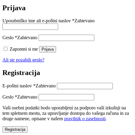
Prijava
Uporabniško ime ali e-poštni naslov
*
Zahtevano
Geslo
*
Zahtevano
Zapomni si me
Prijava
Ali ste pozabili geslo?
Registracija
E-poštni naslov
*
Zahtevano
Geslo
*
Zahtevano
Vaši osebni podatki bodo uporabljeni za podporo vaši izkušnji na
tem spletnem mestu, za upravljanje dostopa do vašega računa in za
druge namene, opisane v našem
pravilnik o zasebnosti
.
Registracija