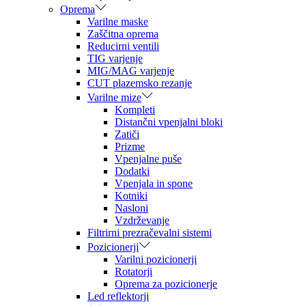
Oprema
Varilne maske
Zaščitna oprema
Reducirni ventili
TIG varjenje
MIG/MAG varjenje
CUT plazemsko rezanje
Varilne mize
Kompleti
Distančni vpenjalni bloki
Zatiči
Prizme
Vpenjalne puše
Dodatki
Vpenjala in spone
Kotniki
Nasloni
Vzdrževanje
Filtrirni prezračevalni sistemi
Pozicionerji
Varilni pozicionerji
Rotatorji
Oprema za pozicionerje
Led reflektorji