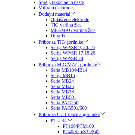
Spreji, tekočine in paste
Volfram elektrode
Dodajni material
Oplaščene elektrode
TIG varilna žica
MIG/MAG varilna žica
Durafix
Pribor za TIG gorilnike
Serija WP/SR 9, 20, 25
Serija WP/SR 17,18,26
Serija WP/SR 24
Pribor za MIG/MAG gorilnike
Seria MB10/MB14
Serija MB15
Seria MB24
Seria MB25
Seria MB36
Seria MB501
Seria PAG250
Seria PAG501/600
Pribor za CUT plazma gorilnike
PT serija
PT100/PTM100
PT40/S25/S35/S45