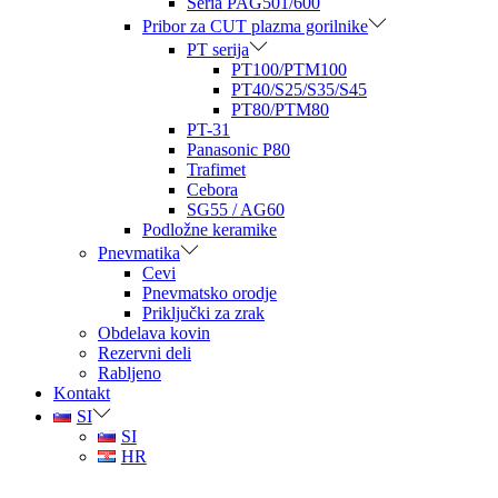
Seria PAG501/600
Pribor za CUT plazma gorilnike
PT serija
PT100/PTM100
PT40/S25/S35/S45
PT80/PTM80
PT-31
Panasonic P80
Trafimet
Cebora
SG55 / AG60
Podložne keramike
Pnevmatika
Cevi
Pnevmatsko orodje
Priključki za zrak
Obdelava kovin
Rezervni deli
Rabljeno
Kontakt
SI
SI
HR