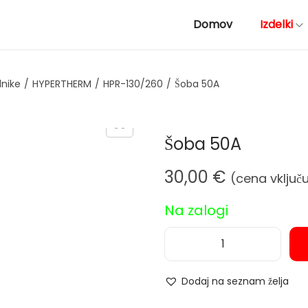
Domov
Izdelki
lnike
/
HYPERTHERM
/
HPR-130/260
/
Šoba 50A
Šoba 50A
30,00
€
(cena vključ
Na zalogi
Š
o
Dodaj na seznam želja
b