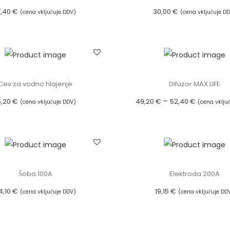
7,40
€
30,00
€
(cena vključuje DDV)
(cena vključuje D
Dodaj v košarico
Dodaj v košarico
Cev za vodno hlajenje
Difuzor MAX LIFE
C
–
5,20
€
49,20
€
52,40
€
(cena vključuje DDV)
(cena vklju
e
Dodaj v košarico
Izberite možnost
n
T
o
a
v
i
Šoba 100A
Elektroda 200A
n
z
4,10
€
19,15
€
i
(cena vključuje DDV)
(cena vključuje DD
d
Dodaj v košarico
Dodaj v košarico
r
e
a
l