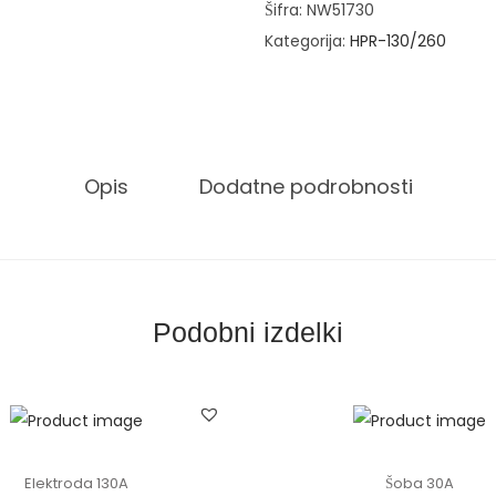
a
Šifra:
NW51730
5
Kategorija:
HPR-130/260
0
A
k
o
Opis
Dodatne podrobnosti
l
i
č
i
n
Podobni izdelki
a
Elektroda 130A
Šoba 30A