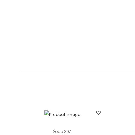
n
Šoba 30A