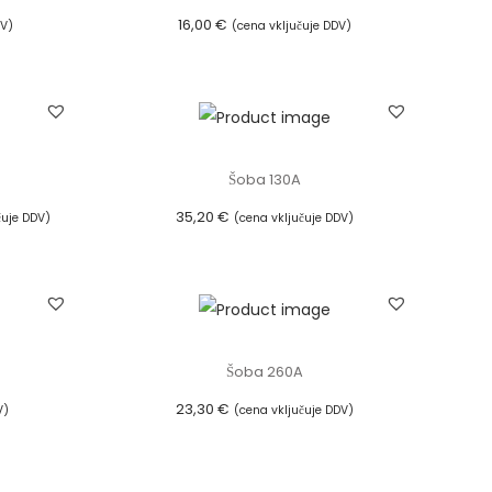
16,00
€
DV)
(cena vključuje DDV)
Dodaj v košarico
Šoba 130A
35,20
€
čuje DDV)
(cena vključuje DDV)
i
Dodaj v košarico
Šoba 260A
23,30
€
V)
(cena vključuje DDV)
Dodaj v košarico