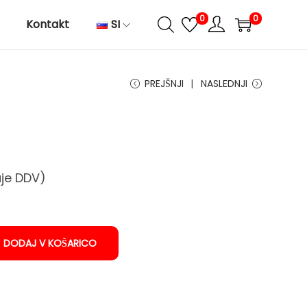
0
0
Kontakt
SI
PREJŠNJI
NASLEDNJI
uje DDV)
DODAJ V KOŠARICO