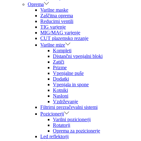
Oprema
Varilne maske
Zaščitna oprema
Reducirni ventili
TIG varjenje
MIG/MAG varjenje
CUT plazemsko rezanje
Varilne mize
Kompleti
Distančni vpenjalni bloki
Zatiči
Prizme
Vpenjalne puše
Dodatki
Vpenjala in spone
Kotniki
Nasloni
Vzdrževanje
Filtrirni prezračevalni sistemi
Pozicionerji
Varilni pozicionerji
Rotatorji
Oprema za pozicionerje
Led reflektorji