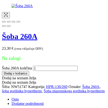
Šoba 260A
23,30
€
(cena vključuje DDV)
Na zalogi
Šoba 260A količina
Dodaj v košarico
Dodaj na seznam želja
Dodaj na seznam želja
Šifra:
NW51747
Kategorija:
HPR-130/260
Oznake:
Šoba 260A
,
šoba gorilnika hypertherm
,
Šoba plazemskega gorilnika hypertherm
Opis
Dodatne podrobnosti