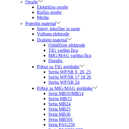
Orodje
Električno orodje
Ročno orodje
Merila
Potrošni material
Spreji, tekočine in paste
Volfram elektrode
Dodajni material
Oplaščene elektrode
TIG varilna žica
MIG/MAG varilna žica
Durafix
Pribor za TIG gorilnike
Serija WP/SR 9, 20, 25
Serija WP/SR 17,18,26
Serija WP/SR 24
Pribor za MIG/MAG gorilnike
Seria MB10/MB14
Serija MB15
Seria MB24
Seria MB25
Seria MB36
Seria MB501
Seria PAG250