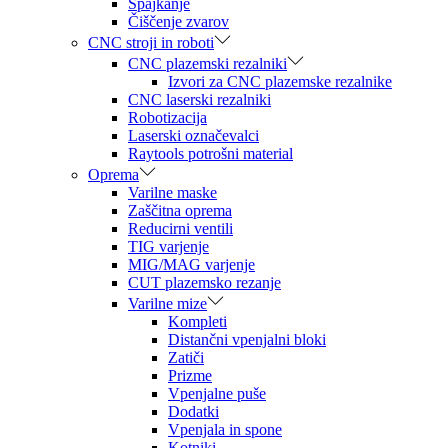
Spajkanje
Čiščenje zvarov
CNC stroji in roboti
CNC plazemski rezalniki
Izvori za CNC plazemske rezalnike
CNC laserski rezalniki
Robotizacija
Laserski označevalci
Raytools potrošni material
Oprema
Varilne maske
Zaščitna oprema
Reducirni ventili
TIG varjenje
MIG/MAG varjenje
CUT plazemsko rezanje
Varilne mize
Kompleti
Distančni vpenjalni bloki
Zatiči
Prizme
Vpenjalne puše
Dodatki
Vpenjala in spone
Kotniki