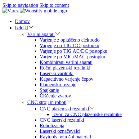
Skip to navigation
Skip to content
Domov
Izdelki
Varilni aparati
Varjenje z oplaščeno elektrodo
Varjenje po TIG DC postopku
Varjenje po TIG AC/DC postopku
Varjenje po MIG/MAG postopku
Kombinirani varilni aparati
Ročni plazemski rezalniki
Laserski varilniki
Kapacitivno varjenje čepov
Plamensko rezanje
Spajkanje
Čiščenje zvarov
CNC stroji in roboti
CNC plazemski rezalniki
Izvori za CNC plazemske rezalnike
CNC laserski rezalniki
Robotizacija
Laserski označevalci
Raytools potrošni material