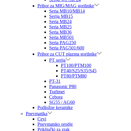
Pribor za MIG/MAG gorilnike
Seria MB10/MB14
Serija MB15
Seria MB24
Seria MB25
Seria MB36
Seria MB501
Seria PAG250
Seria PAG501/600
Pribor za CUT plazma gorilnike
PT serija
PT100/PTM100
PT40/S25/S35/S45
PT80/PTM80
PT-31
Panasonic P80
Trafimet
Cebora
SG55 / AG60
Podložne keramike
Pnevmatika
Cevi
Pnevmatsko orodje
Priključki za zrak