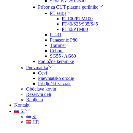
Seria PAG501/600
Pribor za CUT plazma gorilnike
PT serija
PT100/PTM100
PT40/S25/S35/S45
PT80/PTM80
PT-31
Panasonic P80
Trafimet
Cebora
SG55 / AG60
Podložne keramike
Pnevmatika
Cevi
Pnevmatsko orodje
Priključki za zrak
Obdelava kovin
Rezervni deli
Rabljeno
Kontakt
SI
SI
HR