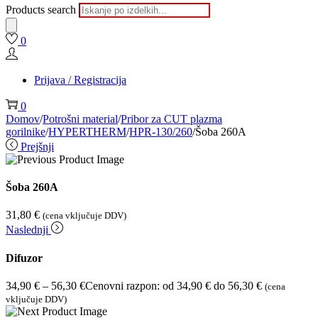
Products search
0
Prijava / Registracija
0
Domov
/
Potrošni material
/
Pribor za CUT plazma
gorilnike
/
HYPERTHERM
/
HPR-130/260
/
Šoba 260A
Prejšnji
Šoba 260A
31,80
€
(cena vključuje DDV)
Naslednji
Difuzor
34,90
€
–
56,30
€
Cenovni razpon: od 34,90 € do 56,30 €
(cena
vključuje DDV)