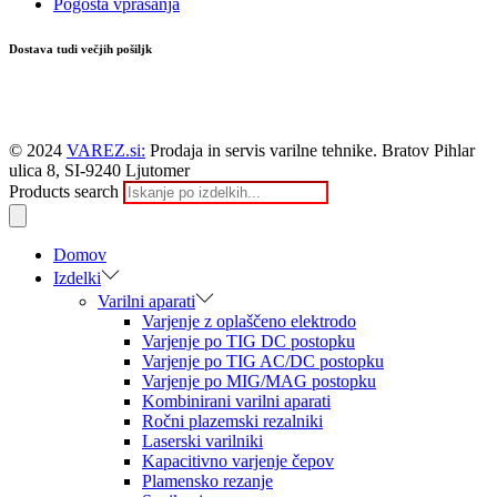
Pogosta vprašanja
Dostava tudi večjih pošiljk
© 2024
VAREZ.si:
Prodaja in servis varilne tehnike. Bratov Pihlar
ulica 8, SI-9240 Ljutomer
Products search
Domov
Izdelki
Varilni aparati
Varjenje z oplaščeno elektrodo
Varjenje po TIG DC postopku
Varjenje po TIG AC/DC postopku
Varjenje po MIG/MAG postopku
Kombinirani varilni aparati
Ročni plazemski rezalniki
Laserski varilniki
Kapacitivno varjenje čepov
Plamensko rezanje