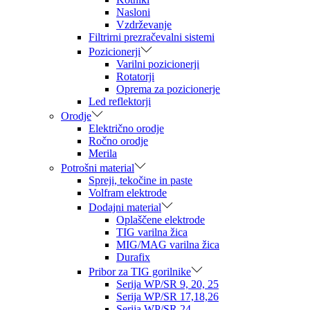
Nasloni
Vzdrževanje
Filtrirni prezračevalni sistemi
Pozicionerji
Varilni pozicionerji
Rotatorji
Oprema za pozicionerje
Led reflektorji
Orodje
Električno orodje
Ročno orodje
Merila
Potrošni material
Spreji, tekočine in paste
Volfram elektrode
Dodajni material
Oplaščene elektrode
TIG varilna žica
MIG/MAG varilna žica
Durafix
Pribor za TIG gorilnike
Serija WP/SR 9, 20, 25
Serija WP/SR 17,18,26
Serija WP/SR 24