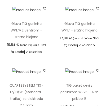
.
4
m
m
Glava TIG gorilnika
Glava TIG gorilnika
k
WP17V z ventilom –
WP17 – zračno hlajena
o
zračno hlajena
17,90
€
(cena vključuje DDV)
l
19,84
€
Dodaj v košarico
(cena vključuje DDV)
i
Dodaj v košarico
č
i
n
a
QUARTZSYSTEM TIG-
TIG paket cevi z
17/18/26 (standard-
gorilnikom WP26 – 4 m
kratka) za elektrodo
priklop 13
2.4 mm