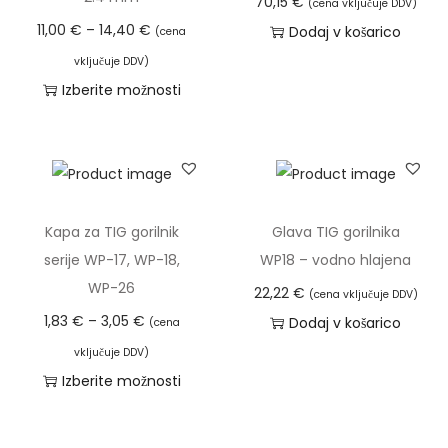
70,15
€
(cena vključuje DDV)
C
11,00
€
–
14,40
€
Dodaj v košarico
(cena
e
vključuje DDV)
n
Izberite možnosti
o
T
v
a
n
i
i
z
r
d
Kapa za TIG gorilnik
Glava TIG gorilnika
a
e
serije WP-17, WP-18,
WP18 – vodno hlajena
z
l
WP-26
22,22
€
(cena vključuje DDV)
p
e
C
1,83
€
–
3,05
€
Dodaj v košarico
(cena
o
k
e
vključuje DDV)
n
i
n
Izberite možnosti
:
m
o
T
o
a
v
a