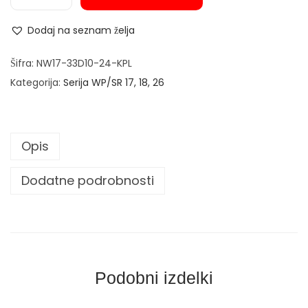
Q
U
Dodaj na seznam želja
A
R
Šifra:
NW17-33D10-24-KPL
T
Kategorija:
Serija WP/SR 17, 18, 26
Z
S
Y
Opis
S
T
Dodatne podrobnosti
E
M
–
T
I
Podobni izdelki
G