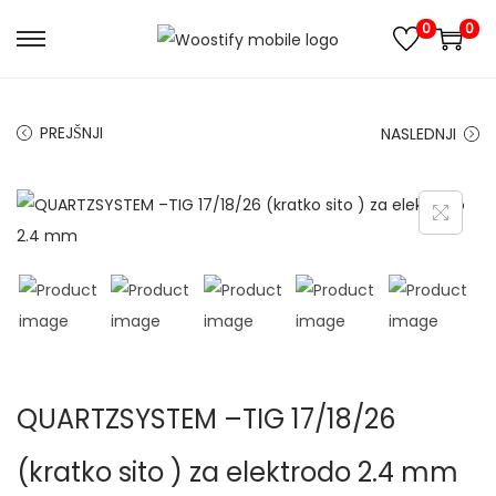
0
0
S
S
k
k
i
i
PREJŠNJI
NASLEDNJI
p
p
t
t
o
o
n
c
a
o
v
n
i
t
g
e
a
n
QUARTZSYSTEM –TIG 17/18/26
t
t
i
(kratko sito ) za elektrodo 2.4 mm
o