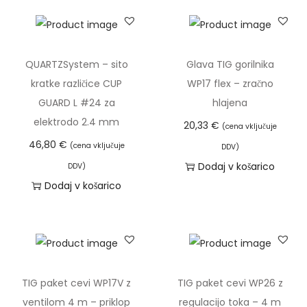
1
7
/
1
QUARTZSystem – sito
Glava TIG gorilnika
8
kratke različice CUP
WP17 flex – zračno
/
GUARD L #24 za
hlajena
2
elektrodo 2.4 mm
20,33
€
(cena vključuje
6
46,80
€
(cena vključuje
DDV)
(
Dodaj v košarico
DDV)
k
Dodaj v košarico
r
a
t
k
o
TIG paket cevi WP17V z
TIG paket cevi WP26 z
s
ventilom 4 m – priklop
regulacijo toka – 4 m