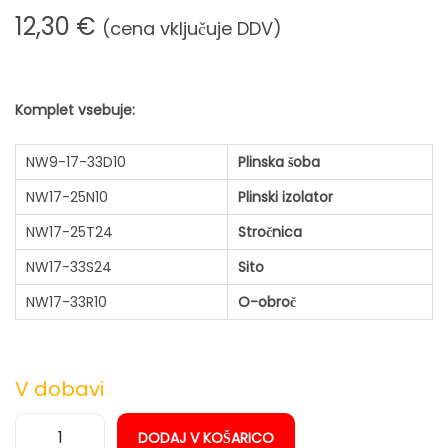
n
12,30
€
(cena vključuje DDV)
Komplet vsebuje:
NW9-17-33D10
Plinska šoba
NW17-25N10
Plinski izolator
NW17-25T24
Stročnica
NW17-33S24
Sito
NW17-33R10
O-obroč
V dobavi
DODAJ V KOŠARICO