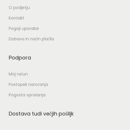
€
o
€
l
O podjetju
s
d
i
t
Kontakt
o
č
i
3
Pogoji uporabe
i
l
,
c
Dobava in način plačila
a
0
.
h
5
M
Podpora
k
o
o
€
ž
Moj račun
i
n
z
Postopek naročanja
o
b
s
Pogosta vprašanja
e
t
r
i
Dostava tudi večjih pošiljk
e
l
t
a