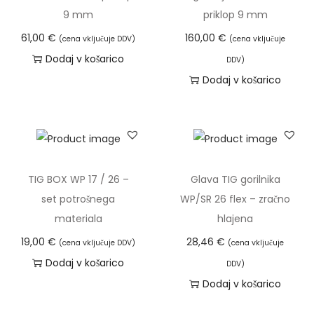
i
9 mm
priklop 9 mm
t
61,00
€
160,00
€
(cena vključuje DDV)
(cena vključuje
o
Dodaj v košarico
)
DDV)
Dodaj v košarico
z
a
e
l
e
k
TIG BOX WP 17 / 26 –
Glava TIG gorilnika
t
set potrošnega
WP/SR 26 flex – zračno
r
materiala
hlajena
o
19,00
€
28,46
€
(cena vključuje DDV)
(cena vključuje
d
Dodaj v košarico
DDV)
o
Dodaj v košarico
2