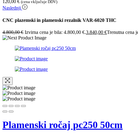
120,00
€
(cena vključuje DDV)
Naslednji
CNC plazemski in plamenski rezalnik VAR-6020 THC
4.800,00
€
Izvirna cena je bila: 4.800,00 €.
3.840,00
€
Trenutna cena j
Plamenski ročaj pc250 50cm