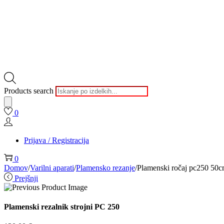
Products search
0
Prijava / Registracija
0
Domov
/
Varilni aparati
/
Plamensko rezanje
/
Plamenski ročaj pc250 50
Prejšnji
Plamenski rezalnik strojni PC 250