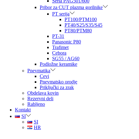
Seria PAG501/600
Pribor za CUT plazma gorilnike
PT serija
PT100/PTM100
PT40/S25/S35/S45
PT80/PTM80
PT-31
Panasonic P80
Trafimet
Cebora
SG55 / AG60
Podložne keramike
Pnevmatika
Cevi
Pnevmatsko orodje
Priključki za zrak
Obdelava kovin
Rezervni deli
Rabljeno
Kontakt
SI
SI
HR