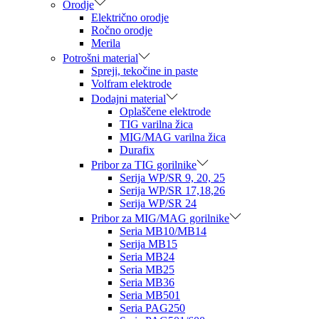
Orodje
Električno orodje
Ročno orodje
Merila
Potrošni material
Spreji, tekočine in paste
Volfram elektrode
Dodajni material
Oplaščene elektrode
TIG varilna žica
MIG/MAG varilna žica
Durafix
Pribor za TIG gorilnike
Serija WP/SR 9, 20, 25
Serija WP/SR 17,18,26
Serija WP/SR 24
Pribor za MIG/MAG gorilnike
Seria MB10/MB14
Serija MB15
Seria MB24
Seria MB25
Seria MB36
Seria MB501
Seria PAG250