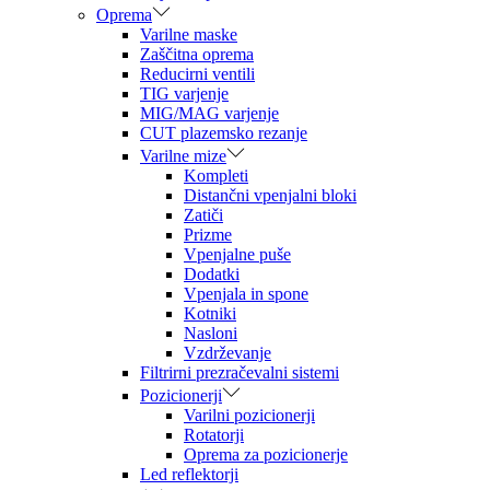
Oprema
Varilne maske
Zaščitna oprema
Reducirni ventili
TIG varjenje
MIG/MAG varjenje
CUT plazemsko rezanje
Varilne mize
Kompleti
Distančni vpenjalni bloki
Zatiči
Prizme
Vpenjalne puše
Dodatki
Vpenjala in spone
Kotniki
Nasloni
Vzdrževanje
Filtrirni prezračevalni sistemi
Pozicionerji
Varilni pozicionerji
Rotatorji
Oprema za pozicionerje
Led reflektorji