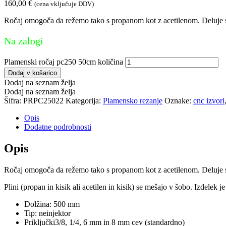
160,00
€
(cena vključuje DDV)
Ročaj omogoča da režemo tako s propanom kot z acetilenom. Deluje
Na zalogi
Plamenski ročaj pc250 50cm količina
Dodaj v košarico
Dodaj na seznam želja
Dodaj na seznam želja
Šifra:
PRPC25022
Kategorija:
Plamensko rezanje
Oznake:
cnc izvori
Opis
Dodatne podrobnosti
Opis
Ročaj omogoča da režemo tako s propanom kot z acetilenom. Deluje
Plini (propan in kisik ali acetilen in kisik) se mešajo v šobo. Izdelek j
Dolžina: 500 mm
Tip: neinjektor
Priključki3/8, 1/4, 6 mm in 8 mm cev (standardno)