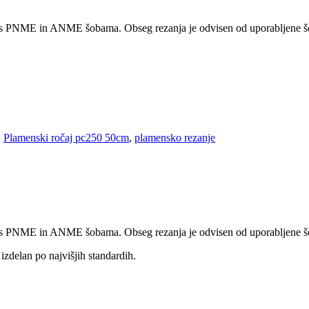
 s PNME in ANME šobama. Obseg rezanja je odvisen od uporabljene š
,
Plamenski ročaj pc250 50cm
,
plamensko rezanje
 s PNME in ANME šobama. Obseg rezanja je odvisen od uporabljene š
e izdelan po najvišjih standardih.