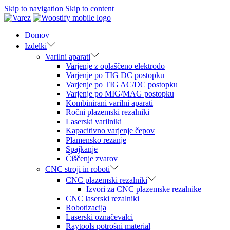
Skip to navigation
Skip to content
Domov
Izdelki
Varilni aparati
Varjenje z oplaščeno elektrodo
Varjenje po TIG DC postopku
Varjenje po TIG AC/DC postopku
Varjenje po MIG/MAG postopku
Kombinirani varilni aparati
Ročni plazemski rezalniki
Laserski varilniki
Kapacitivno varjenje čepov
Plamensko rezanje
Spajkanje
Čiščenje zvarov
CNC stroji in roboti
CNC plazemski rezalniki
Izvori za CNC plazemske rezalnike
CNC laserski rezalniki
Robotizacija
Laserski označevalci
Raytools potrošni material