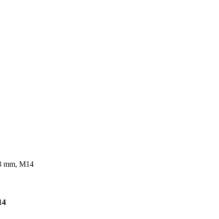
,3 mm, M14
14