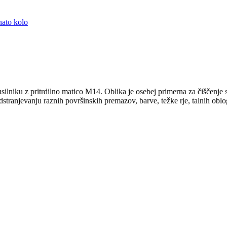
nato kolo
silniku z pritrdilno matico M14. Oblika je osebej primerna za čiščenje s
 odstranjevanju raznih površinskih premazov, barve, težke rje, talnih ob