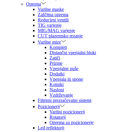
Oprema
Varilne maske
Zaščitna oprema
Reducirni ventili
TIG varjenje
MIG/MAG varjenje
CUT plazemsko rezanje
Varilne mize
Kompleti
Distančni vpenjalni bloki
Zatiči
Prizme
Vpenjalne puše
Dodatki
Vpenjala in spone
Kotniki
Nasloni
Vzdrževanje
Filtrirni prezračevalni sistemi
Pozicionerji
Varilni pozicionerji
Rotatorji
Oprema za pozicionerje
Led reflektorji