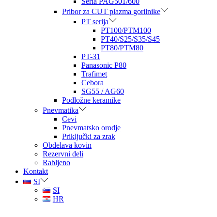
Seria PAG501/600
Pribor za CUT plazma gorilnike
PT serija
PT100/PTM100
PT40/S25/S35/S45
PT80/PTM80
PT-31
Panasonic P80
Trafimet
Cebora
SG55 / AG60
Podložne keramike
Pnevmatika
Cevi
Pnevmatsko orodje
Priključki za zrak
Obdelava kovin
Rezervni deli
Rabljeno
Kontakt
SI
SI
HR