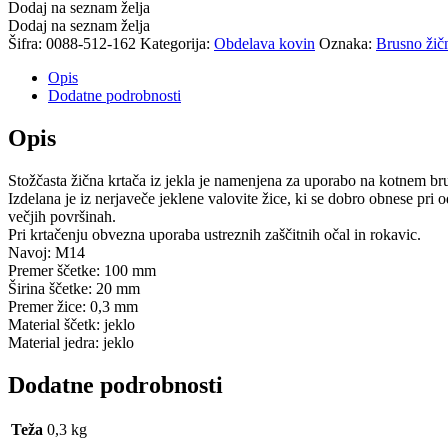
Dodaj na seznam želja
Dodaj na seznam želja
Šifra:
0088-512-162
Kategorija:
Obdelava kovin
Oznaka:
Brusno žič
Opis
Dodatne podrobnosti
Opis
Stožčasta žična krtača iz jekla je namenjena za uporabo na kotnem bru
Izdelana je iz nerjaveče jeklene valovite žice, ki se dobro obnese pri
večjih površinah.
Pri krtačenju obvezna uporaba ustreznih zaščitnih očal in rokavic.
Navoj: M14
Premer ščetke: 100 mm
Širina ščetke: 20 mm
Premer žice: 0,3 mm
Material ščetk: jeklo
Material jedra: jeklo
Dodatne podrobnosti
Teža
0,3 kg