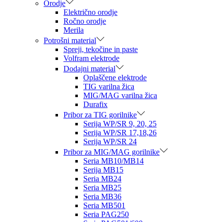
Orodje
Električno orodje
Ročno orodje
Merila
Potrošni material
Spreji, tekočine in paste
Volfram elektrode
Dodajni material
Oplaščene elektrode
TIG varilna žica
MIG/MAG varilna žica
Durafix
Pribor za TIG gorilnike
Serija WP/SR 9, 20, 25
Serija WP/SR 17,18,26
Serija WP/SR 24
Pribor za MIG/MAG gorilnike
Seria MB10/MB14
Serija MB15
Seria MB24
Seria MB25
Seria MB36
Seria MB501
Seria PAG250