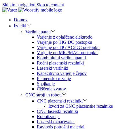
Skip to navigation
Skip to content
Domov
Izdelki
Varilni aparati
Varjenje z oplaščeno elektrodo
Varjenje po TIG DC postopku
Varjenje po TIG AC/DC postopku
Varjenje po MIG/MAG postopku
Kombinirani varilni aparati
Ročni plazemski rezalniki
Laserski varilniki
Kapacitivno varjenje čepov
Plamensko rezanje
Spajkanje
Čiščenje zvarov
CNC stroji in roboti
CNC plazemski rezalniki
Izvori za CNC plazemske rezalnike
CNC laserski rezalniki
Robotizacija
Laserski označevalci
Raytools potrošni material