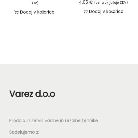
o
4,05
€
(cena vključuje DDV)
€
DDV)
i
s
Dodaj v košarico
Dodaj v košarico
d
č
t
o
i
i
4
c
l
4
.
a
,
M
h
7
o
k
0
ž
o
n
i
€
o
z
s
Varez d.o.o
b
t
e
i
r
l
Prodaja in servis varilne in rezalne tehnike
e
a
t
Sodelujemo z:
h