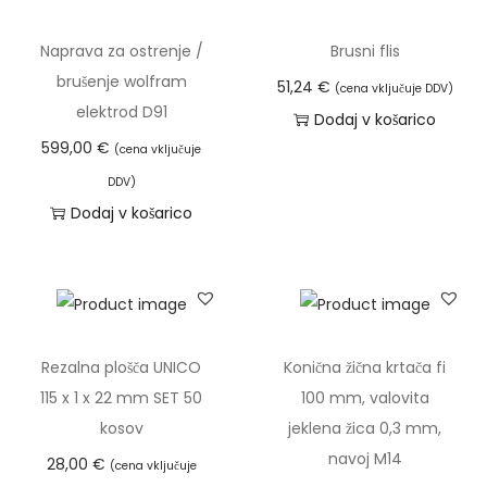
v
i
z
i
e
r
d
Naprava za ostrenje /
Brusni flis
n
č
a
e
brušenje wolfram
51,24
€
a
(cena vključuje DDV)
r
z
l
elektrod D91
Dodaj v košarico
a
p
e
599,00
€
(cena vključuje
z
o
k
DDV)
l
n
i
Dodaj v košarico
i
:
m
č
o
a
i
d
v
c
1
e
.
9
č
Rezalna plošča UNICO
Konična žična krtača fi
M
,
r
115 x 1 x 22 mm SET 50
100 mm, valovita
o
4
a
kosov
jeklena žica 0,3 mm,
ž
0
z
navoj M14
n
28,00
€
(cena vključuje
l