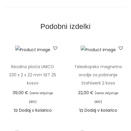
a
F
I
Podobni izdelki
1
2
m
m
,
Rezalna plošča UNICO
Teleskopsko magnetno
v
230 x 2 x 22 mm SET 25
orodje za pobiranje
a
kosov
Stahlwerk 2 kosa
l
39,00
€
22,00
€
(cena vključuje
(cena vključuje
o
DDV)
DDV)
v
Dodaj v košarico
Dodaj v košarico
i
t
a