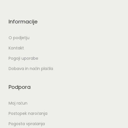
e
k
n
o
a
i
Informacije
s
z
t
b
O podjetju
r
e
Kontakt
a
r
n
Pogoji uporabe
e
i
t
Dobava in način plačila
i
e
z
n
Podpora
d
a
e
s
Moj račun
l
t
k
Postopek naročanja
r
a
Pogosta vprašanja
a