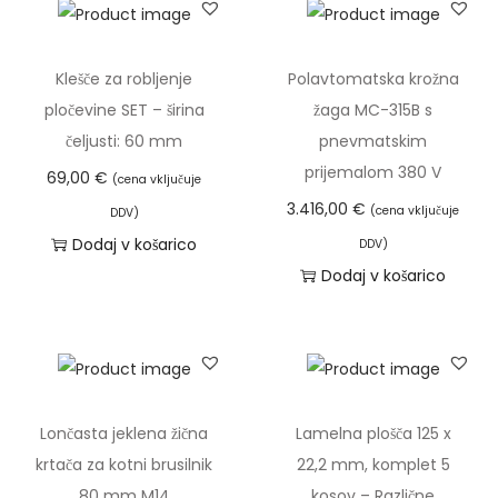
ž
i
Klešče za robljenje
Polavtomatska krožna
c
pločevine SET – širina
žaga MC-315B s
a
čeljusti: 60 mm
pnevmatskim
i
prijemalom 380 V
69,00
€
(cena vključuje
z
3.416,00
€
(cena vključuje
n
DDV)
Dodaj v košarico
e
DDV)
Dodaj v košarico
r
j
a
v
e
č
Lončasta jeklena žična
Lamelna plošča 125 x
e
krtača za kotni brusilnik
22,2 mm, komplet 5
g
80 mm M14
kosov – Različne