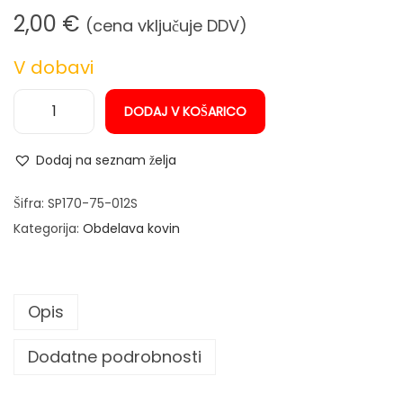
n
2,00
€
(cena vključuje DDV)
V dobavi
DODAJ V KOŠARICO
K
o
Dodaj na seznam želja
n
i
Šifra:
SP170-75-012S
č
Kategorija:
Obdelava kovin
n
a
k
Opis
r
t
Dodatne podrobnosti
a
č