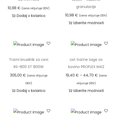
a
granulacije
10,98
€
(cena vključuje DDV)
j
10,98
€
Dodaj v košarico
(cena vključuje DDV)
e
Izberite možnosti
k
T
l
a
a
i
0
z
,
d
Tračni brusilnik za cevi
List tračne žage za
3
e
RS-800 ST 800W
kovino PROFLEX M42
m
l
C
305,00
€
19,40
€
–
44,70
€
(cena vključuje
(cena
m
e
e
DDV)
vključuje DDV)
k
k
n
Dodaj v košarico
Izberite možnosti
o
i
o
T
l
m
v
a
i
a
n
i
č