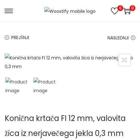
0
0
S
S
k
k
i
i
PREJŠNJI
NASLEDNJI
p
p
t
t
o
o
n
c
a
o
v
n
i
t
g
e
a
n
Konična krtača FI 12 mm, valovita
t
t
i
žica iz nerjavečega jekla 0,3 mm
o