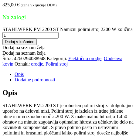
825,00
€
(cena vključuje DDV)
Na zalogi
STAHLWERK PM-2200 ST Namizni polirni stroj 2200 W količina
Dodaj v košarico
Dodaj na seznam želja
Dodaj na seznam želja
Šifra:
4260294088948
Kategoriji:
Električno orodje
,
Obdelava
kovin
Oznaki:
orodje
,
Polirni stroj
Opis
Dodatne podrobnosti
Opis
STAHLWERK PM-2200 ST je robusten polirni stroj za dolgotrajno
uporabo na delovni mizi. Polirni stroj je izdelan iz trdne jeklene
litine in ima izhodno moč 2.200 W. Z maksimalno hitrostjo 1.450
obratov na minuto zagotavlja optimalno hitrost za učinkovito delo na
kovinskih komponentah. S pravo polirno pasto in ustreznimi
polirnimi in brusnimi ploščami lahko polirni stroj doseže najboljše