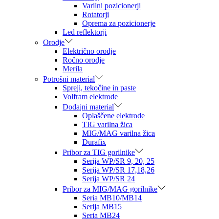
Varilni pozicionerji
Rotatorji
Oprema za pozicionerje
Led reflektorji
Orodje
Električno orodje
Ročno orodje
Merila
Potrošni material
Spreji, tekočine in paste
Volfram elektrode
Dodajni material
Oplaščene elektrode
TIG varilna žica
MIG/MAG varilna žica
Durafix
Pribor za TIG gorilnike
Serija WP/SR 9, 20, 25
Serija WP/SR 17,18,26
Serija WP/SR 24
Pribor za MIG/MAG gorilnike
Seria MB10/MB14
Serija MB15
Seria MB24