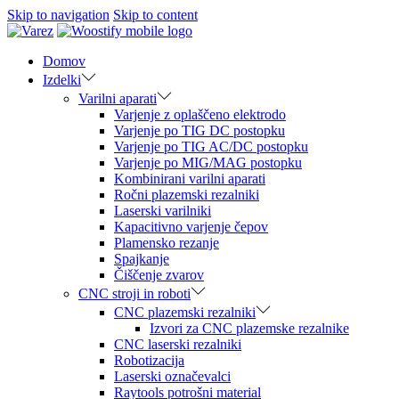
Skip to navigation
Skip to content
Domov
Izdelki
Varilni aparati
Varjenje z oplaščeno elektrodo
Varjenje po TIG DC postopku
Varjenje po TIG AC/DC postopku
Varjenje po MIG/MAG postopku
Kombinirani varilni aparati
Ročni plazemski rezalniki
Laserski varilniki
Kapacitivno varjenje čepov
Plamensko rezanje
Spajkanje
Čiščenje zvarov
CNC stroji in roboti
CNC plazemski rezalniki
Izvori za CNC plazemske rezalnike
CNC laserski rezalniki
Robotizacija
Laserski označevalci
Raytools potrošni material