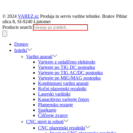
© 2024
VAREZ.si:
Prodaja in servis varilne tehnike. Bratov Pihlar
ulica 8, SI-9240 Ljutomer
Products search
Domov
Izdelki
Varilni aparati
Varjenje z oplaščeno elektrodo
Varjenje po TIG DC postopku
Varjenje po TIG AC/DC postopku
Varjenje po MIG/MAG postopku
Kombinirani varilni aparati
Ročni plazemski rezalniki
Laserski varilniki
Kapacitivno varjenje čepov
Plamensko rezanje
Spajkanje
Čiščenje zvarov
CNC stroji in roboti
CNC plazemski rezalniki