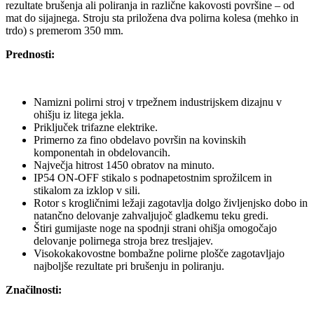
rezultate brušenja ali poliranja in različne kakovosti površine – od
mat do sijajnega. Stroju sta priložena dva polirna kolesa (mehko in
trdo) s premerom 350 mm.
Prednosti:
Namizni polirni stroj v trpežnem industrijskem dizajnu v
ohišju iz litega jekla.
Priključek trifazne elektrike.
Primerno za fino obdelavo površin na kovinskih
komponentah in obdelovancih.
Največja hitrost 1450 obratov na minuto.
IP54 ON-OFF stikalo s podnapetostnim sprožilcem in
stikalom za izklop v sili.
Rotor s krogličnimi ležaji zagotavlja dolgo življenjsko dobo in
natančno delovanje zahvaljujoč gladkemu teku gredi.
Štiri gumijaste noge na spodnji strani ohišja omogočajo
delovanje polirnega stroja brez tresljajev.
Visokokakovostne bombažne polirne plošče zagotavljajo
najboljše rezultate pri brušenju in poliranju.
Značilnosti: