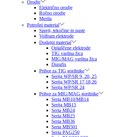
Orodje
Električno orodje
Ročno orodje
Merila
Potrošni material
Spreji, tekočine in paste
Volfram elektrode
Dodajni material
Oplaščene elektrode
TIG varilna žica
MIG/MAG varilna žica
Durafix
Pribor za TIG gorilnike
Serija WP/SR 9, 20, 25
Serija WP/SR 17,18,26
Serija WP/SR 24
Pribor za MIG/MAG gorilnike
Seria MB10/MB14
Serija MB15
Seria MB24
Seria MB25
Seria MB36
Seria MB501
Seria PAG250