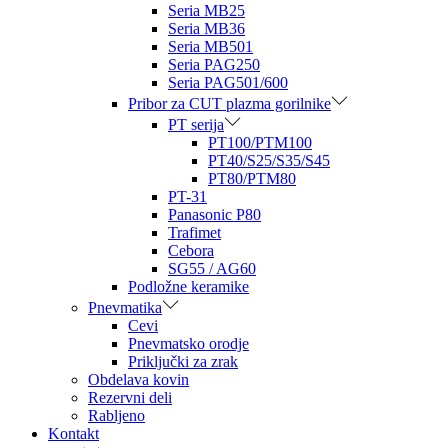
Seria MB25
Seria MB36
Seria MB501
Seria PAG250
Seria PAG501/600
Pribor za CUT plazma gorilnike
PT serija
PT100/PTM100
PT40/S25/S35/S45
PT80/PTM80
PT-31
Panasonic P80
Trafimet
Cebora
SG55 / AG60
Podložne keramike
Pnevmatika
Cevi
Pnevmatsko orodje
Priključki za zrak
Obdelava kovin
Rezervni deli
Rabljeno
Kontakt