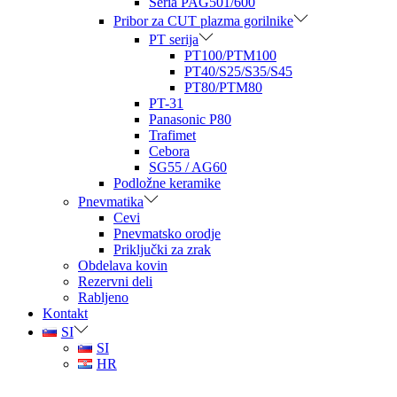
Seria PAG501/600
Pribor za CUT plazma gorilnike
PT serija
PT100/PTM100
PT40/S25/S35/S45
PT80/PTM80
PT-31
Panasonic P80
Trafimet
Cebora
SG55 / AG60
Podložne keramike
Pnevmatika
Cevi
Pnevmatsko orodje
Priključki za zrak
Obdelava kovin
Rezervni deli
Rabljeno
Kontakt
SI
SI
HR