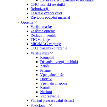
Izvori za CNC plazemske rezalnike
CNC laserski rezalniki
Robotizacija
Laserski označevalci
Raytools potrošni material
Oprema
Varilne maske
Zaščitna oprema
Reducirni ventili
TIG varjenje
MIG/MAG varjenje
CUT plazemsko rezanje
Varilne mize
Kompleti
Distančni vpenjalni bloki
Zatiči
Prizme
Vpenjalne puše
Dodatki
Vpenjala in spone
Kotniki
Nasloni
Vzdrževanje
Filtrirni prezračevalni sistemi
Pozicionerji