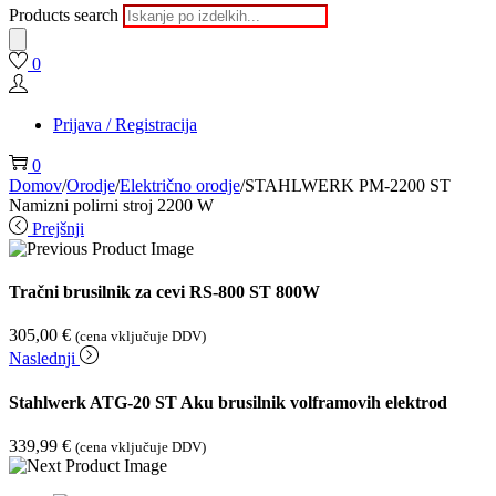
Products search
0
Prijava / Registracija
0
Domov
/
Orodje
/
Električno orodje
/
STAHLWERK PM-2200 ST
Namizni polirni stroj 2200 W
Prejšnji
Tračni brusilnik za cevi RS-800 ST 800W
305,00
€
(cena vključuje DDV)
Naslednji
Stahlwerk ATG-20 ST Aku brusilnik volframovih elektrod
339,99
€
(cena vključuje DDV)