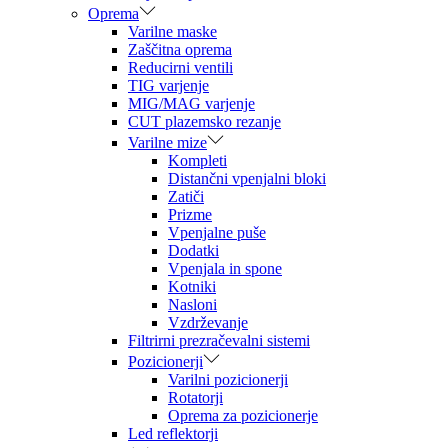
Oprema
Varilne maske
Zaščitna oprema
Reducirni ventili
TIG varjenje
MIG/MAG varjenje
CUT plazemsko rezanje
Varilne mize
Kompleti
Distančni vpenjalni bloki
Zatiči
Prizme
Vpenjalne puše
Dodatki
Vpenjala in spone
Kotniki
Nasloni
Vzdrževanje
Filtrirni prezračevalni sistemi
Pozicionerji
Varilni pozicionerji
Rotatorji
Oprema za pozicionerje
Led reflektorji